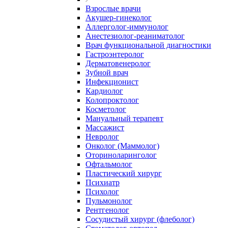
Взрослые врачи
Акушер-гинеколог
Аллерголог-иммунолог
Анестезиолог-реаниматолог
Врач функциональной диагностики
Гастроэнтеролог
Дерматовенеролог
Зубной врач
Инфекционист
Кардиолог
Колопроктолог
Косметолог
Мануальный терапевт
Массажист
Невролог
Онколог (Маммолог)
Оториноларинголог
Офтальмолог
Пластический хирург
Психиатр
Психолог
Пульмонолог
Рентгенолог
Сосудистый хирург (флеболог)