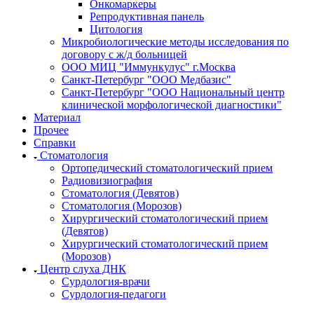
Онкомаркеры
Репродуктивная панель
Цитология
Микробиологические методы исследования по
договору с ж/д больницей
ООО МИЦ "Иммункулус" г.Москва
Санкт-Петербург "ООО Медбазис"
Санкт-Петербург "ООО Национальный центр
клинической морфологической диагностики"
Материал
Прочее
Справки
Стоматология
Ортопедический стоматологический прием
Радиовизиография
Стоматология (Девятов)
Стоматология (Морозов)
Хирургический стоматологический прием
(Девятов)
Хирургический стоматологический прием
(Морозов)
Центр слуха ДНК
Сурдология-врачи
Сурдология-педагоги