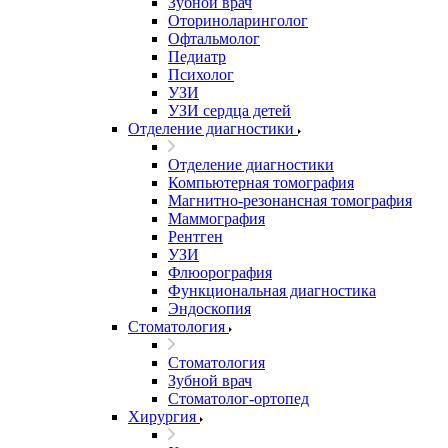
Зубной врач
Оториноларинголог
Офтальмолог
Педиатр
Психолог
УЗИ
УЗИ сердца детей
Отделение диагностики
Отделение диагностики
Компьютерная томография
Магнитно-резонансная томография
Маммография
Рентген
УЗИ
Флюорография
Функциональная диагностика
Эндоскопия
Стоматология
Стоматология
Зубной врач
Стоматолог-ортопед
Хирургия