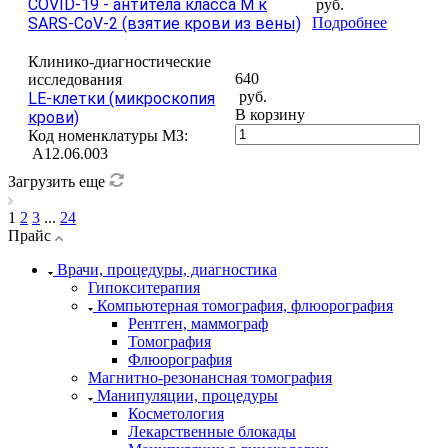
COVID-19 - антитела класса M к
руб.
SARS-CoV-2 (взятие крови из вены)
Подробнее
Клинико-диагностические
640
исследования
руб.
LE-клетки (микроскопия
В корзину
крови)
Код номенклатуры МЗ:
A12.06.003
Загрузить еще
1
2
3
...
24
Прайс
Врачи, процедуры, диагностика
Гипокситерапия
Компьютерная томография, флюорография
Рентген, маммограф
Томография
Флюорография
Магнитно-резонансная томография
Манипуляции, процедуры
Косметология
Лекарственные блокады