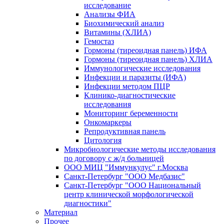
исследование
Анализы ФИА
Биохимический анализ
Витамины (ХЛИА)
Гемостаз
Гормоны (тиреоидная панель) ИФА
Гормоны (тиреоидная панель) ХЛИА
Иммунологические исследования
Инфекции и паразиты (ИФА)
Инфекции методом ПЦР
Клинико-диагностические
исследования
Мониторинг беременности
Онкомаркеры
Репродуктивная панель
Цитология
Микробиологические методы исследования
по договору с ж/д больницей
ООО МИЦ "Иммункулус" г.Москва
Санкт-Петербург "ООО Медбазис"
Санкт-Петербург "ООО Национальный
центр клинической морфологической
диагностики"
Материал
Прочее