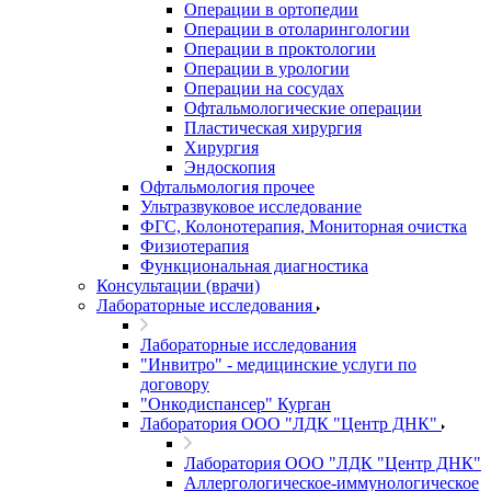
Операции в ортопедии
Операции в отоларингологии
Операции в проктологии
Операции в урологии
Операции на сосудах
Офтальмологические операции
Пластическая хирургия
Хирургия
Эндоскопия
Офтальмология прочее
Ультразвуковое исследование
ФГС, Колонотерапия, Мониторная очистка
Физиотерапия
Функциональная диагностика
Консультации (врачи)
Лабораторные исследования
Лабораторные исследования
"Инвитро" - медицинские услуги по
договору
"Онкодиспансер" Курган
Лаборатория ООО "ЛДК "Центр ДНК"
Лаборатория ООО "ЛДК "Центр ДНК"
Аллергологическое-иммунологическое