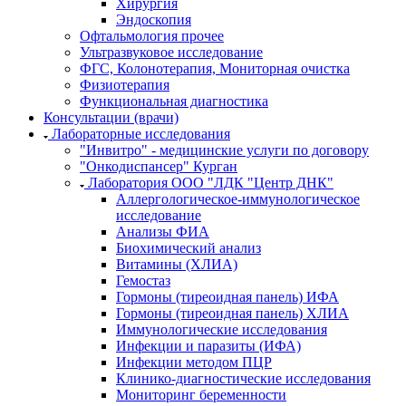
Хирургия
Эндоскопия
Офтальмология прочее
Ультразвуковое исследование
ФГС, Колонотерапия, Мониторная очистка
Физиотерапия
Функциональная диагностика
Консультации (врачи)
Лабораторные исследования
"Инвитро" - медицинские услуги по договору
"Онкодиспансер" Курган
Лаборатория ООО "ЛДК "Центр ДНК"
Аллергологическое-иммунологическое
исследование
Анализы ФИА
Биохимический анализ
Витамины (ХЛИА)
Гемостаз
Гормоны (тиреоидная панель) ИФА
Гормоны (тиреоидная панель) ХЛИА
Иммунологические исследования
Инфекции и паразиты (ИФА)
Инфекции методом ПЦР
Клинико-диагностические исследования
Мониторинг беременности