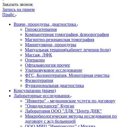
Заказать звонок
Запись на прием
Прайс
Врачи, процедуры, диагностика
Гипокситерапия
Компьютерная томография, флюорография
Магнитно-резонансная томография
Манипуляции, процедуры
Мануальная терапия(кабинет лечения боли)
Массаж, ЛФК
Операции
Офтальмология прочее
Ультразвуковое исследование
ФГС, Колонотерапия, Мониторная очистка
Физиотерапия
Функциональная диагностика
Консультации (врачи)
Лабораторные исследования
"Инвитро" - медицинские услуги по договору
"Онкодиспансер" Курган
Лаборатория ООО "ЛДК "Центр ДНК"
Микробиологические методы исследования по
договору с ж/д больницей
ООО МИЦ "Иммункулус" г.Москва