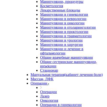
Манипуляции, процедуры
Косметология
Лекарственные блокады
Манипуляции в гинекологии
Манипуляции в неврологии
Манипуляции в онкологии
Манипуляции в отоларингологии
Манипуляции в проктологии
Манипуляции в травматологии
Манипуляции в урологии
Манипуляции в хирургии
Манипуляции и лечение в
офтальмологии
Общие врачебные манипуляции
Общие сестринские манипуляции,
инъекции
Стационар
Мануальная терапия(кабинет лечения боли)
Массаж, ЛФК
Операции
Операции
Лазер
Онкология
Операции в гинекологии