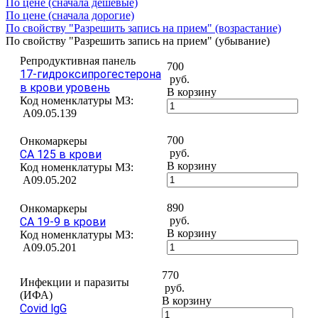
По цене (сначала дешёвые)
По цене (сначала дорогие)
По свойству "Разрешить запись на прием" (возрастание)
По свойству "Разрешить запись на прием" (убывание)
Репродуктивная панель
700
17-гидроксипрогестерона
руб.
в крови уровень
В корзину
Код номенклатуры МЗ:
A09.05.139
700
Онкомаркеры
руб.
CA 125 в крови
В корзину
Код номенклатуры МЗ:
A09.05.202
890
Онкомаркеры
руб.
CA 19-9 в крови
В корзину
Код номенклатуры МЗ:
A09.05.201
770
Инфекции и паразиты
руб.
(ИФА)
В корзину
Covid lgG