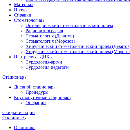
Материал
Прочее
Справки
Стоматология
Ортопедический стоматологический прием
Радиовизиография
Стоматология (Девятов)
Стоматология (Морозов)
Хирургический стоматологический прием (Девятов
Хирургический стоматологический прием (Морозо
Центр слуха ДНК
Сурдология-врачи
Сурдология-педагоги
Стационар
Дневной стационар
Процедуры
Круглосуточный стационар
Операции
Скидки и акции
О клинике
О клинике