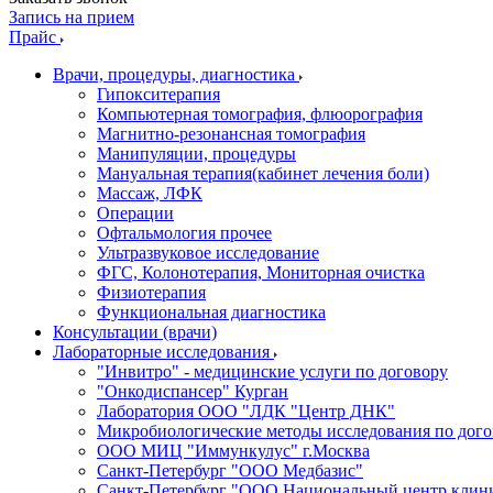
Запись на прием
Прайс
Врачи, процедуры, диагностика
Гипокситерапия
Компьютерная томография, флюорография
Магнитно-резонансная томография
Манипуляции, процедуры
Мануальная терапия(кабинет лечения боли)
Массаж, ЛФК
Операции
Офтальмология прочее
Ультразвуковое исследование
ФГС, Колонотерапия, Мониторная очистка
Физиотерапия
Функциональная диагностика
Консультации (врачи)
Лабораторные исследования
"Инвитро" - медицинские услуги по договору
"Онкодиспансер" Курган
Лаборатория ООО "ЛДК "Центр ДНК"
Микробиологические методы исследования по дого
ООО МИЦ "Иммункулус" г.Москва
Санкт-Петербург "ООО Медбазис"
Санкт-Петербург "ООО Национальный центр клини