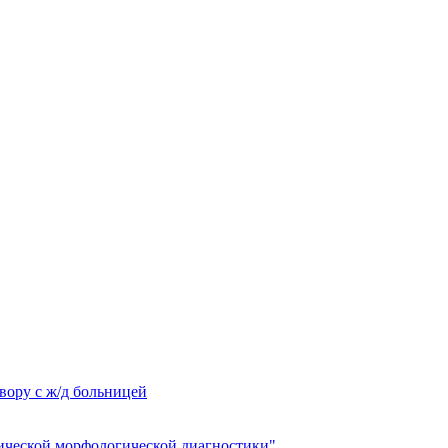
вору с ж/д больницей
ческой морфологической диагностики"