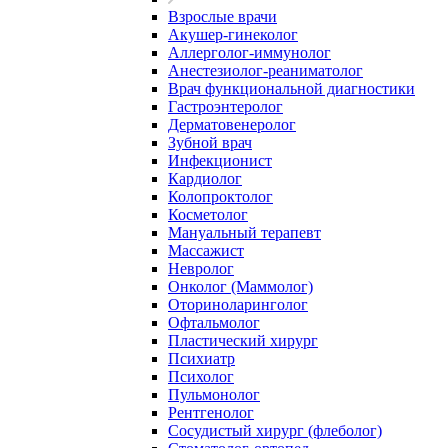
Взрослые врачи
Акушер-гинеколог
Аллерголог-иммунолог
Анестезиолог-реаниматолог
Врач функциональной диагностики
Гастроэнтеролог
Дерматовенеролог
Зубной врач
Инфекционист
Кардиолог
Колопроктолог
Косметолог
Мануальный терапевт
Массажист
Невролог
Онколог (Маммолог)
Оториноларинголог
Офтальмолог
Пластический хирург
Психиатр
Психолог
Пульмонолог
Рентгенолог
Сосудистый хирург (флеболог)