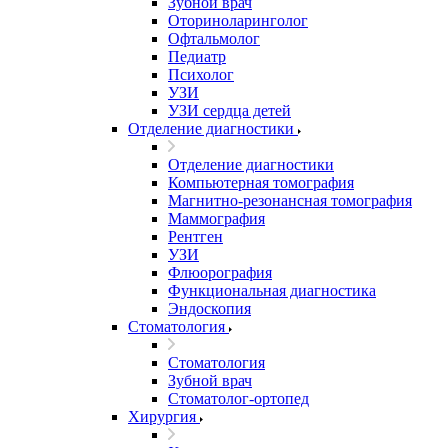
Зубной врач
Оториноларинголог
Офтальмолог
Педиатр
Психолог
УЗИ
УЗИ сердца детей
Отделение диагностики
Отделение диагностики
Компьютерная томография
Магнитно-резонансная томография
Маммография
Рентген
УЗИ
Флюорография
Функциональная диагностика
Эндоскопия
Стоматология
Стоматология
Зубной врач
Стоматолог-ортопед
Хирургия