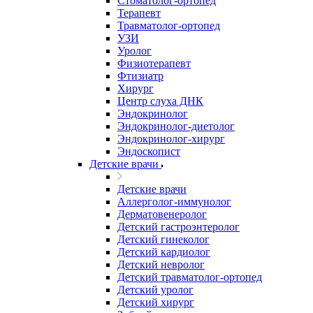
Стоматолог-ортопед
Терапевт
Травматолог-ортопед
УЗИ
Уролог
Физиотерапевт
Фтизиатр
Хирург
Центр слуха ДНК
Эндокринолог
Эндокринолог-диетолог
Эндокринолог-хирург
Эндоскопист
Детские врачи
Детские врачи
Аллерголог-иммунолог
Дерматовенеролог
Детский гастроэнтеролог
Детский гинеколог
Детский кардиолог
Детский невролог
Детский травматолог-ортопед
Детский уролог
Детский хирург