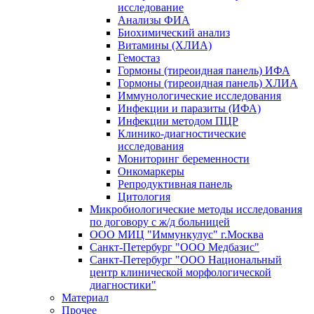
исследование
Анализы ФИА
Биохимический анализ
Витамины (ХЛИА)
Гемостаз
Гормоны (тиреоидная панель) ИФА
Гормоны (тиреоидная панель) ХЛИА
Иммунологические исследования
Инфекции и паразиты (ИФА)
Инфекции методом ПЦР
Клинико-диагностические
исследования
Мониторинг беременности
Онкомаркеры
Репродуктивная панель
Цитология
Микробиологические методы исследования
по договору с ж/д больницей
ООО МИЦ "Иммункулус" г.Москва
Санкт-Петербург "ООО Медбазис"
Санкт-Петербург "ООО Национальный
центр клинической морфологической
диагностики"
Материал
Прочее