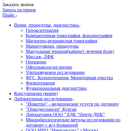
Заказать звонок
Запись на прием
Прайс
Врачи, процедуры, диагностика
Гипокситерапия
Компьютерная томография, флюорография
Магнитно-резонансная томография
Манипуляции, процедуры
Мануальная терапия(кабинет лечения боли)
Массаж, ЛФК
Операции
Офтальмология прочее
Ультразвуковое исследование
ФГС, Колонотерапия, Мониторная очистка
Физиотерапия
Функциональная диагностика
Консультации (врачи)
Лабораторные исследования
"Инвитро" - медицинские услуги по договору
"Онкодиспансер" Курган
Лаборатория ООО "ЛДК "Центр ДНК"
Микробиологические методы исследования по
договору с ж/д больницей
ООО МИЦ "Иммункулус" г.Москва