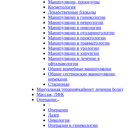
Манипуляции, процедуры
Косметология
Лекарственные блокады
Манипуляции в гинекологии
Манипуляции в неврологии
Манипуляции в онкологии
Манипуляции в отоларингологии
Манипуляции в проктологии
Манипуляции в травматологии
Манипуляции в урологии
Манипуляции в хирургии
Манипуляции и лечение в
офтальмологии
Общие врачебные манипуляции
Общие сестринские манипуляции,
инъекции
Стационар
Мануальная терапия(кабинет лечения боли)
Массаж, ЛФК
Операции
Операции
Лазер
Онкология
Операции в гинекологии