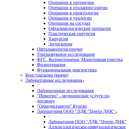
Операции в ортопедии
Операции в отоларингологии
Операции в проктологии
Операции в урологии
Операции на сосудах
Офтальмологические операции
Пластическая хирургия
Хирургия
Эндоскопия
Офтальмология прочее
Ультразвуковое исследование
ФГС, Колонотерапия, Мониторная очистка
Физиотерапия
Функциональная диагностика
Консультации (врачи)
Лабораторные исследования
Лабораторные исследования
"Инвитро" - медицинские услуги по
договору
"Онкодиспансер" Курган
Лаборатория ООО "ЛДК "Центр ДНК"
Лаборатория ООО "ЛДК "Центр ДНК"
Аллергологическое-иммунологическое