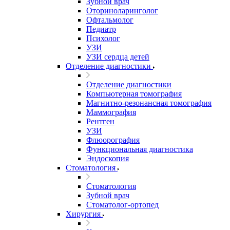
Зубной врач
Оториноларинголог
Офтальмолог
Педиатр
Психолог
УЗИ
УЗИ сердца детей
Отделение диагностики
Отделение диагностики
Компьютерная томография
Магнитно-резонансная томография
Маммография
Рентген
УЗИ
Флюорография
Функциональная диагностика
Эндоскопия
Стоматология
Стоматология
Зубной врач
Стоматолог-ортопед
Хирургия