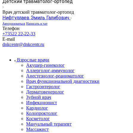
Детский травматолог-ортопед
Врач детский травматолог-ортопед
Нифтуллаев Эмиль Галибович
Авторизоваться
Написать в чат
Телефон
+73522 22-22-33
E-mail
dnkcentr@dnkcentr.ru
Взрослые врачи
Акушер-гинеколог
Аллерголог-иммунолог
Анестезиолог-реаниматолог
Врач функциональной диагностики
Гастроэнтеролог
Дерматовенеролог
Зубной врач
Инфекционист
Кардиолог
Колопроктолог
Косметолог
Мануальный терапевт
Массажист