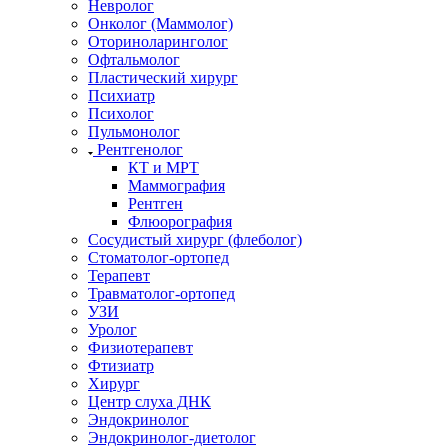
Невролог
Онколог (Маммолог)
Оториноларинголог
Офтальмолог
Пластический хирург
Психиатр
Психолог
Пульмонолог
Рентгенолог
КТ и МРТ
Маммография
Рентген
Флюорография
Сосудистый хирург (флеболог)
Стоматолог-ортопед
Терапевт
Травматолог-ортопед
УЗИ
Уролог
Физиотерапевт
Фтизиатр
Хирург
Центр слуха ДНК
Эндокринолог
Эндокринолог-диетолог