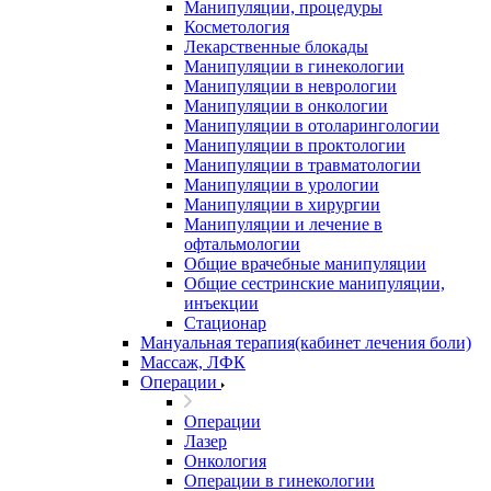
Манипуляции, процедуры
Косметология
Лекарственные блокады
Манипуляции в гинекологии
Манипуляции в неврологии
Манипуляции в онкологии
Манипуляции в отоларингологии
Манипуляции в проктологии
Манипуляции в травматологии
Манипуляции в урологии
Манипуляции в хирургии
Манипуляции и лечение в
офтальмологии
Общие врачебные манипуляции
Общие сестринские манипуляции,
инъекции
Стационар
Мануальная терапия(кабинет лечения боли)
Массаж, ЛФК
Операции
Операции
Лазер
Онкология
Операции в гинекологии