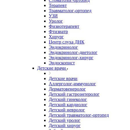
Стоматолог-ортопед
Терапевт
Травматолог-ортопед
УЗИ
Уролог
Физиотерапевт
Фтизиатр
Хирург
Центр слуха ДНК
Эндокринолог
Эндокринолог-диетолог
Эндокринолог-хирург
Эндоскопист
Детские врачи
Детские врачи
Аллерголог-иммунолог
Дерматовенеролог
Детский гастроэнтеролог
Детский гинеколог
Детский кардиолог
Детский невролог
Детский травматолог-ортопед
Детский уролог
Детский хирург