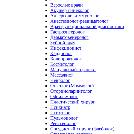
Взрослые врачи
Акушер-гинеколог
Аллерголог-иммунолог
Анестезиолог-реаниматолог
Врач функциональной диагностики
Гастроэнтеролог
Дерматовенеролог
Зубной врач
Инфекционист
Кардиолог
Колопроктолог
Косметолог
Мануальный терапевт
Массажист
Невролог
Онколог (Маммолог)
Оториноларинголог
Офтальмолог
Пластический хирург
Психиатр
Психолог
Пульмонолог
Рентгенолог
Сосудистый хирург (флеболог)