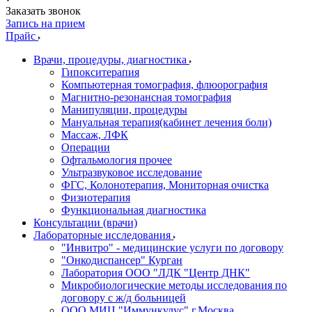
Заказать звонок
Запись на прием
Прайс
Врачи, процедуры, диагностика
Гипокситерапия
Компьютерная томография, флюорография
Магнитно-резонансная томография
Манипуляции, процедуры
Мануальная терапия(кабинет лечения боли)
Массаж, ЛФК
Операции
Офтальмология прочее
Ультразвуковое исследование
ФГС, Колонотерапия, Мониторная очистка
Физиотерапия
Функциональная диагностика
Консультации (врачи)
Лабораторные исследования
"Инвитро" - медицинские услуги по договору
"Онкодиспансер" Курган
Лаборатория ООО "ЛДК "Центр ДНК"
Микробиологические методы исследования по
договору с ж/д больницей
ООО МИЦ "Иммункулус" г.Москва