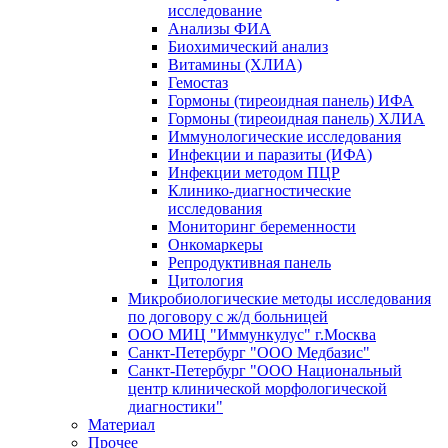
исследование
Анализы ФИА
Биохимический анализ
Витамины (ХЛИА)
Гемостаз
Гормоны (тиреоидная панель) ИФА
Гормоны (тиреоидная панель) ХЛИА
Иммунологические исследования
Инфекции и паразиты (ИФА)
Инфекции методом ПЦР
Клинико-диагностические
исследования
Мониторинг беременности
Онкомаркеры
Репродуктивная панель
Цитология
Микробиологические методы исследования
по договору с ж/д больницей
ООО МИЦ "Иммункулус" г.Москва
Санкт-Петербург "ООО Медбазис"
Санкт-Петербург "ООО Национальный
центр клинической морфологической
диагностики"
Материал
Прочее