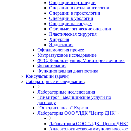
Операции в ортопедии
Операции в отоларингологии
Операции в проктологии
Операции в урологии
Операции на сосудах
Офтальмологические операции
Пластическая хирургия
Хирургия
Эндоскопия
Офтальмология прочее
Ультразвуковое исследование
ФГС, Колонотерапия, Мониторная очистка
Физиотерапия
Функциональная диагностика
Консультации (врачи)
Лабораторные исследования
Лабораторные исследования
"Инвитро" - медицинские услуги по
договору
"Онкодиспансер" Курган
Лаборатория ООО "ЛДК "Центр ДНК"
Лаборатория ООО "ЛДК "Центр ДНК"
Аллергологическое-иммунологическое