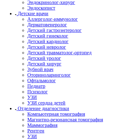
Эндокринолог-хирург
Эндоскопист
Детские врачи
Аллерголог-иммунолог
Дерматовенеролог
Детский гастроэнтеролог
Детский гинеколог
Детский кардиолог
Детский невролог
Детский травматолог-ортопед
Детский уролог
Детский хирург
Зубной врач
Оториноларинголог
Офтальмолог
Педиатр
Психолог
УЗИ
УЗИ сердца детей
Отделение диагностики
Компьютерная томография
Магнитно-резонансная томография
Маммография
Рентген
УЗИ