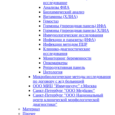
исследование
Анализы ФИА
Биохимический анализ
Витамины (ХЛИА)
Гемостаз
Гормоны (тиреоидная панель) ИФА
Гормоны (тиреоидная панель) ХЛИА
Иммунологические исследования
Инфекции и паразиты (ИФА)
Инфекции методом ПЦР
Клинико-диагностические
исследования
Мониторинг беременности
Онкомаркеры
Репродуктивная панель
Цитология
Микробиологические методы исследования
по договору с ж/д больницей
ООО МИЦ "Иммункулус" г.Москва
Санкт-Петербург "ООО Медбазис"
Санкт-Петербург "ООО Национальный
центр клинической морфологической
диагностики"
Материал
Прочее