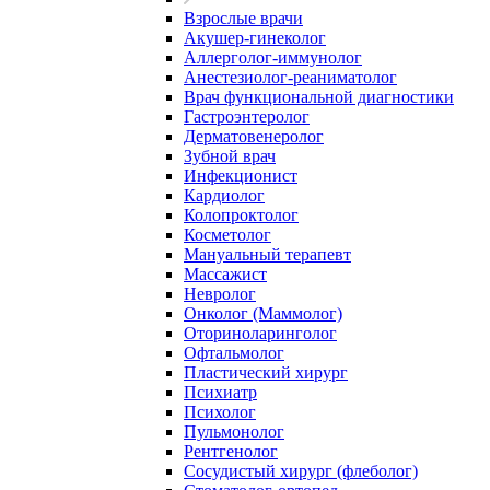
Взрослые врачи
Акушер-гинеколог
Аллерголог-иммунолог
Анестезиолог-реаниматолог
Врач функциональной диагностики
Гастроэнтеролог
Дерматовенеролог
Зубной врач
Инфекционист
Кардиолог
Колопроктолог
Косметолог
Мануальный терапевт
Массажист
Невролог
Онколог (Маммолог)
Оториноларинголог
Офтальмолог
Пластический хирург
Психиатр
Психолог
Пульмонолог
Рентгенолог
Сосудистый хирург (флеболог)