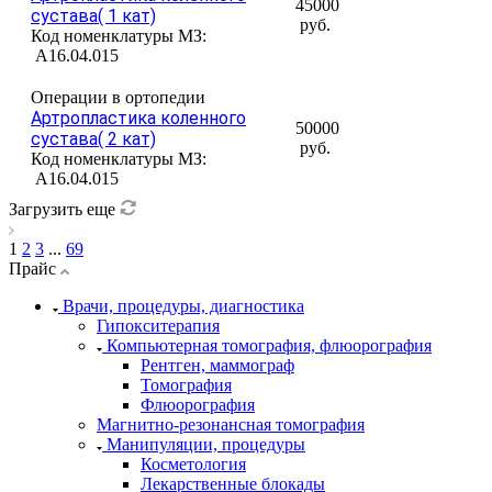
45000
сустава( 1 кат)
руб.
Код номенклатуры МЗ:
A16.04.015
Операции в ортопедии
Артропластика коленного
50000
сустава( 2 кат)
руб.
Код номенклатуры МЗ:
A16.04.015
Загрузить еще
1
2
3
...
69
Прайс
Врачи, процедуры, диагностика
Гипокситерапия
Компьютерная томография, флюорография
Рентген, маммограф
Томография
Флюорография
Магнитно-резонансная томография
Манипуляции, процедуры
Косметология
Лекарственные блокады