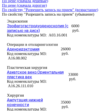
По цене (сначала дешёвые)
По цене (сначала дорогие)
По свойству "Разрешить запись на прием" (возрастание)
По свойству "Разрешить запись на прием" (убывание)
Эндоскопия
Эзофагогастродуоденоскопия (с
6000
записью на диск)
руб.
Код номенклатуры МЗ:
A03.16.001
Операции в отоларингологии
Аденоидэктомия
26000
руб.
Код номенклатуры МЗ:
A16.08.002
Пластическая хирургия
Азиатское веко.Ориентальная
33000
пластика век
руб.
Код номенклатуры МЗ:
A16.26.111.010
Хирургия
Ампутация нижней
35000
конечности
руб.
Код номенклатуры МЗ: