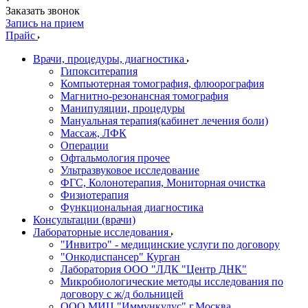
Заказать звонок
Запись на прием
Прайс
Врачи, процедуры, диагностика
Гипокситерапия
Компьютерная томография, флюорография
Магнитно-резонансная томография
Манипуляции, процедуры
Мануальная терапия(кабинет лечения боли)
Массаж, ЛФК
Операции
Офтальмология прочее
Ультразвуковое исследование
ФГС, Колонотерапия, Мониторная очистка
Физиотерапия
Функциональная диагностика
Консультации (врачи)
Лабораторные исследования
"Инвитро" - медицинские услуги по договору
"Онкодиспансер" Курган
Лаборатория ООО "ЛДК "Центр ДНК"
Микробиологические методы исследования по
договору с ж/д больницей
ООО МИЦ "Иммункулус" г.Москва