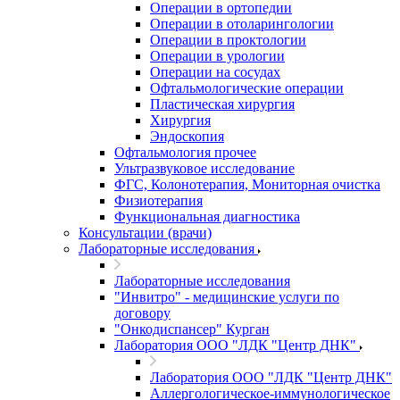
Операции в ортопедии
Операции в отоларингологии
Операции в проктологии
Операции в урологии
Операции на сосудах
Офтальмологические операции
Пластическая хирургия
Хирургия
Эндоскопия
Офтальмология прочее
Ультразвуковое исследование
ФГС, Колонотерапия, Мониторная очистка
Физиотерапия
Функциональная диагностика
Консультации (врачи)
Лабораторные исследования
Лабораторные исследования
"Инвитро" - медицинские услуги по
договору
"Онкодиспансер" Курган
Лаборатория ООО "ЛДК "Центр ДНК"
Лаборатория ООО "ЛДК "Центр ДНК"
Аллергологическое-иммунологическое