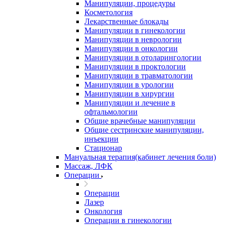
Манипуляции, процедуры
Косметология
Лекарственные блокады
Манипуляции в гинекологии
Манипуляции в неврологии
Манипуляции в онкологии
Манипуляции в отоларингологии
Манипуляции в проктологии
Манипуляции в травматологии
Манипуляции в урологии
Манипуляции в хирургии
Манипуляции и лечение в
офтальмологии
Общие врачебные манипуляции
Общие сестринские манипуляции,
инъекции
Стационар
Мануальная терапия(кабинет лечения боли)
Массаж, ЛФК
Операции
Операции
Лазер
Онкология
Операции в гинекологии