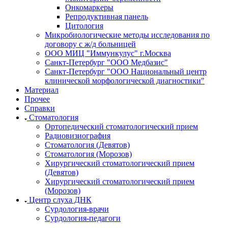
Онкомаркеры
Репродуктивная панель
Цитология
Микробиологические методы исследования по
договору с ж/д больницей
ООО МИЦ "Иммункулус" г.Москва
Санкт-Петербург "ООО Медбазис"
Санкт-Петербург "ООО Национальный центр
клинической морфологической диагностики"
Материал
Прочее
Справки
Стоматология
Ортопедический стоматологический прием
Радиовизиография
Стоматология (Девятов)
Стоматология (Морозов)
Хирургический стоматологический прием
(Девятов)
Хирургический стоматологический прием
(Морозов)
Центр слуха ДНК
Сурдология-врачи
Сурдология-педагоги