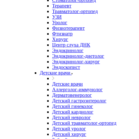
Стоматолог-ортопед
Терапевт
Травматолог-ортопед
УЗИ
Уролог
Физиотерапевт
Фтизиатр
Хирург
Центр слуха ДНК
Эндокринолог
Эндокринолог-диетолог
Эндокринолог-хирург
Эндоскопист
Детские врачи
Детские врачи
Аллерголог-иммунолог
Дерматовенеролог
Детский гастроэнтеролог
Детский гинеколог
Детский кардиолог
Детский невролог
Детский травматолог-ортопед
Детский уролог
Детский хирург