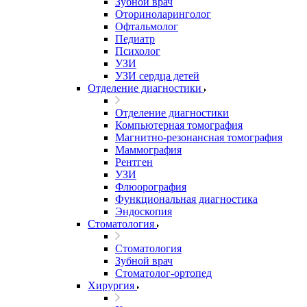
Зубной врач
Оториноларинголог
Офтальмолог
Педиатр
Психолог
УЗИ
УЗИ сердца детей
Отделение диагностики
Отделение диагностики
Компьютерная томография
Магнитно-резонансная томография
Маммография
Рентген
УЗИ
Флюорография
Функциональная диагностика
Эндоскопия
Стоматология
Стоматология
Зубной врач
Стоматолог-ортопед
Хирургия