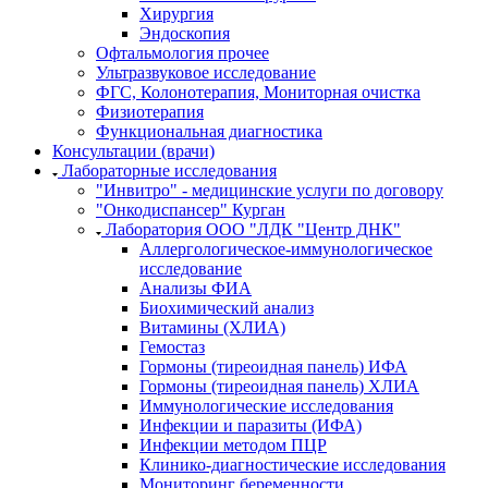
Хирургия
Эндоскопия
Офтальмология прочее
Ультразвуковое исследование
ФГС, Колонотерапия, Мониторная очистка
Физиотерапия
Функциональная диагностика
Консультации (врачи)
Лабораторные исследования
"Инвитро" - медицинские услуги по договору
"Онкодиспансер" Курган
Лаборатория ООО "ЛДК "Центр ДНК"
Аллергологическое-иммунологическое
исследование
Анализы ФИА
Биохимический анализ
Витамины (ХЛИА)
Гемостаз
Гормоны (тиреоидная панель) ИФА
Гормоны (тиреоидная панель) ХЛИА
Иммунологические исследования
Инфекции и паразиты (ИФА)
Инфекции методом ПЦР
Клинико-диагностические исследования
Мониторинг беременности