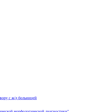
вору с ж/д больницей
ческой морфологической диагностики"