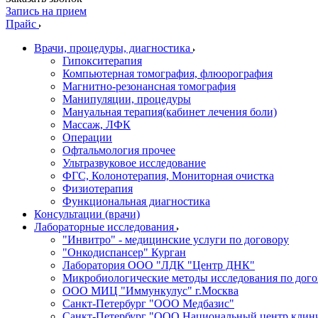
Запись на прием
Прайс
Врачи, процедуры, диагностика
Гипокситерапия
Компьютерная томография, флюорография
Магнитно-резонансная томография
Манипуляции, процедуры
Мануальная терапия(кабинет лечения боли)
Массаж, ЛФК
Операции
Офтальмология прочее
Ультразвуковое исследование
ФГС, Колонотерапия, Мониторная очистка
Физиотерапия
Функциональная диагностика
Консультации (врачи)
Лабораторные исследования
"Инвитро" - медицинские услуги по договору
"Онкодиспансер" Курган
Лаборатория ООО "ЛДК "Центр ДНК"
Микробиологические методы исследования по дого
ООО МИЦ "Иммункулус" г.Москва
Санкт-Петербург "ООО Медбазис"
Санкт-Петербург "ООО Национальный центр клини