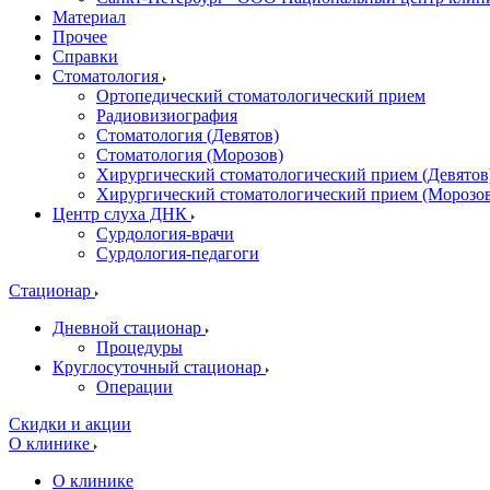
Материал
Прочее
Справки
Стоматология
Ортопедический стоматологический прием
Радиовизиография
Стоматология (Девятов)
Стоматология (Морозов)
Хирургический стоматологический прием (Девятов
Хирургический стоматологический прием (Морозо
Центр слуха ДНК
Сурдология-врачи
Сурдология-педагоги
Стационар
Дневной стационар
Процедуры
Круглосуточный стационар
Операции
Скидки и акции
О клинике
О клинике