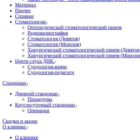
Материал
Прочее
Справки
Стоматология
Ортопедический стоматологический прием
Радиовизиография
Стоматология (Девятов)
Стоматология (Морозов)
Хирургический стоматологический прием (Девятов
Хирургический стоматологический прием (Морозо
Центр слуха ДНК
Сурдология-врачи
Сурдология-педагоги
Стационар
Дневной стационар
Процедуры
Круглосуточный стационар
Операции
Скидки и акции
О клинике
О клинике