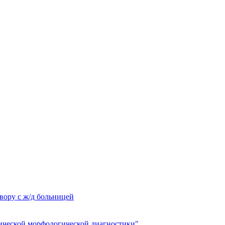
вору с ж/д больницей
ческой морфологической диагностики"