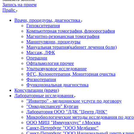
Запись на прием
Прайс
Врачи, процедуры, диагностика
Гипокситерапия
Компьютерная томография, флюорография
Магнитно-резонансная томография
Манипуляции, процедуры
Мануальная терапия(кабинет лечения боли)
Массаж, ЛФК
Операции
Офтальмология прочее
Ультразвуковое исследование
ФГС, Колонотерапия, Мониторная очистка
Физиотерапия
Функциональная диагностика
Консультации (врачи)
Лабораторные исследования
"Инвитро" - медицинские услуги по договору
"Онкодиспансер" Курган
Лаборатория ООО "ЛДК "Центр ДНК"
Микробиологические методы исследования по дого
ООО МИЦ "Иммункулус" г.Москва
Санкт-Петербург "ООО Медбазис"
Санкт-Петербург "ООО Национальный центр клини