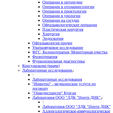
Операции в ортопедии
Операции в отоларингологии
Операции в проктологии
Операции в урологии
Операции на сосудах
Офтальмологические операции
Пластическая хирургия
Хирургия
Эндоскопия
Офтальмология прочее
Ультразвуковое исследование
ФГС, Колонотерапия, Мониторная очистка
Физиотерапия
Функциональная диагностика
Консультации (врачи)
Лабораторные исследования
Лабораторные исследования
"Инвитро" - медицинские услуги по
договору
"Онкодиспансер" Курган
Лаборатория ООО "ЛДК "Центр ДНК"
Лаборатория ООО "ЛДК "Центр ДНК"
Аллергологическое-иммунологическое