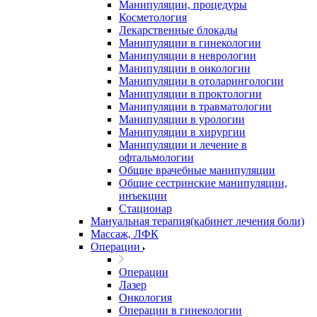
Манипуляции, процедуры
Косметология
Лекарственные блокады
Манипуляции в гинекологии
Манипуляции в неврологии
Манипуляции в онкологии
Манипуляции в отоларингологии
Манипуляции в проктологии
Манипуляции в травматологии
Манипуляции в урологии
Манипуляции в хирургии
Манипуляции и лечение в
офтальмологии
Общие врачебные манипуляции
Общие сестринские манипуляции,
инъекции
Стационар
Мануальная терапия(кабинет лечения боли)
Массаж, ЛФК
Операции
Операции
Лазер
Онкология
Операции в гинекологии