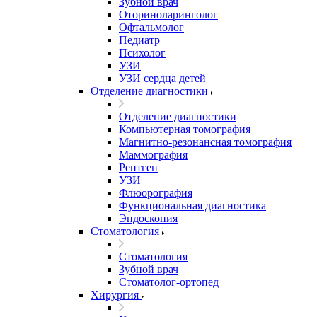
Зубной врач
Оториноларинголог
Офтальмолог
Педиатр
Психолог
УЗИ
УЗИ сердца детей
Отделение диагностики
Отделение диагностики
Компьютерная томография
Магнитно-резонансная томография
Маммография
Рентген
УЗИ
Флюорография
Функциональная диагностика
Эндоскопия
Стоматология
Стоматология
Зубной врач
Стоматолог-ортопед
Хирургия