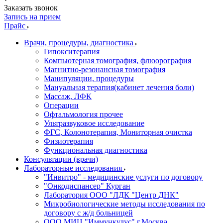
Заказать звонок
Запись на прием
Прайс
Врачи, процедуры, диагностика
Гипокситерапия
Компьютерная томография, флюорография
Магнитно-резонансная томография
Манипуляции, процедуры
Мануальная терапия(кабинет лечения боли)
Массаж, ЛФК
Операции
Офтальмология прочее
Ультразвуковое исследование
ФГС, Колонотерапия, Мониторная очистка
Физиотерапия
Функциональная диагностика
Консультации (врачи)
Лабораторные исследования
"Инвитро" - медицинские услуги по договору
"Онкодиспансер" Курган
Лаборатория ООО "ЛДК "Центр ДНК"
Микробиологические методы исследования по
договору с ж/д больницей
ООО МИЦ "Иммункулус" г.Москва