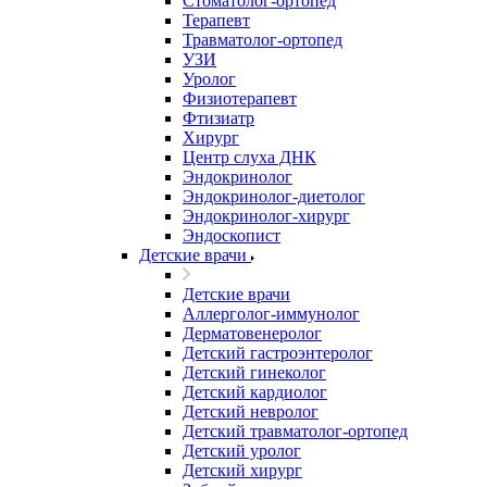
Стоматолог-ортопед
Терапевт
Травматолог-ортопед
УЗИ
Уролог
Физиотерапевт
Фтизиатр
Хирург
Центр слуха ДНК
Эндокринолог
Эндокринолог-диетолог
Эндокринолог-хирург
Эндоскопист
Детские врачи
Детские врачи
Аллерголог-иммунолог
Дерматовенеролог
Детский гастроэнтеролог
Детский гинеколог
Детский кардиолог
Детский невролог
Детский травматолог-ортопед
Детский уролог
Детский хирург