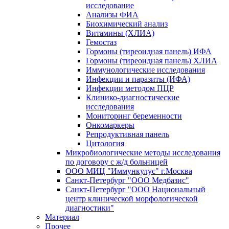
исследование
Анализы ФИА
Биохимический анализ
Витамины (ХЛИА)
Гемостаз
Гормоны (тиреоидная панель) ИФА
Гормоны (тиреоидная панель) ХЛИА
Иммунологические исследования
Инфекции и паразиты (ИФА)
Инфекции методом ПЦР
Клинико-диагностические
исследования
Мониторинг беременности
Онкомаркеры
Репродуктивная панель
Цитология
Микробиологические методы исследования
по договору с ж/д больницей
ООО МИЦ "Иммункулус" г.Москва
Санкт-Петербург "ООО Медбазис"
Санкт-Петербург "ООО Национальный
центр клинической морфологической
диагностики"
Материал
Прочее