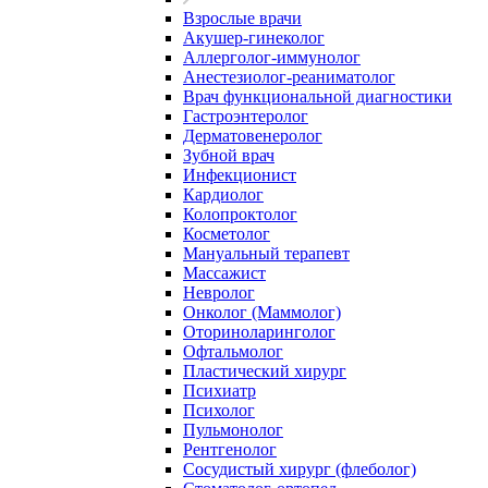
Взрослые врачи
Акушер-гинеколог
Аллерголог-иммунолог
Анестезиолог-реаниматолог
Врач функциональной диагностики
Гастроэнтеролог
Дерматовенеролог
Зубной врач
Инфекционист
Кардиолог
Колопроктолог
Косметолог
Мануальный терапевт
Массажист
Невролог
Онколог (Маммолог)
Оториноларинголог
Офтальмолог
Пластический хирург
Психиатр
Психолог
Пульмонолог
Рентгенолог
Сосудистый хирург (флеболог)