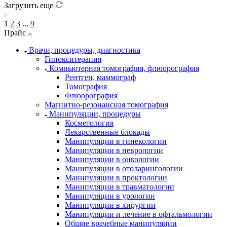
Загрузить еще
1
2
3
...
9
Прайс
Врачи, процедуры, диагностика
Гипокситерапия
Компьютерная томография, флюорография
Рентген, маммограф
Томография
Флюорография
Магнитно-резонансная томография
Манипуляции, процедуры
Косметология
Лекарственные блокады
Манипуляции в гинекологии
Манипуляции в неврологии
Манипуляции в онкологии
Манипуляции в отоларингологии
Манипуляции в проктологии
Манипуляции в травматологии
Манипуляции в урологии
Манипуляции в хирургии
Манипуляции и лечение в офтальмологии
Общие врачебные манипуляции