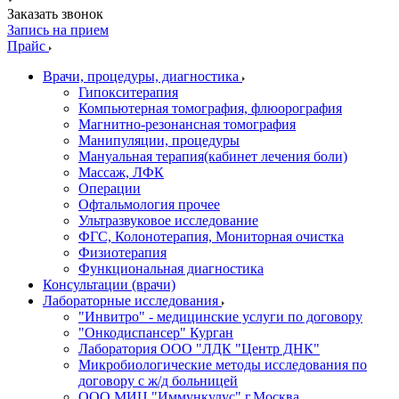
Заказать звонок
Запись на прием
Прайс
Врачи, процедуры, диагностика
Гипокситерапия
Компьютерная томография, флюорография
Магнитно-резонансная томография
Манипуляции, процедуры
Мануальная терапия(кабинет лечения боли)
Массаж, ЛФК
Операции
Офтальмология прочее
Ультразвуковое исследование
ФГС, Колонотерапия, Мониторная очистка
Физиотерапия
Функциональная диагностика
Консультации (врачи)
Лабораторные исследования
"Инвитро" - медицинские услуги по договору
"Онкодиспансер" Курган
Лаборатория ООО "ЛДК "Центр ДНК"
Микробиологические методы исследования по
договору с ж/д больницей
ООО МИЦ "Иммункулус" г.Москва