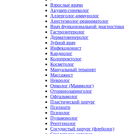
Взрослые врачи
Акушер-гинеколог
Аллерголог-иммунолог
Анестезиолог-реаниматолог
Врач функциональной диагностики
Гастроэнтеролог
Дерматовенеролог
Зубной врач
Инфекционист
Кардиолог
Колопроктолог
Косметолог
Мануальный терапевт
Массажист
Невролог
Онколог (Маммолог)
Оториноларинголог
Офтальмолог
Пластический хирург
Психиатр
Психолог
Пульмонолог
Рентгенолог
Сосудистый хирург (флеболог)