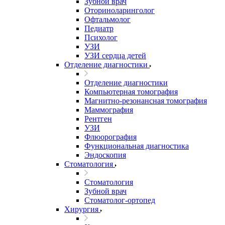
Зубной врач
Оториноларинголог
Офтальмолог
Педиатр
Психолог
УЗИ
УЗИ сердца детей
Отделение диагностики
Отделение диагностики
Компьютерная томография
Магнитно-резонансная томография
Маммография
Рентген
УЗИ
Флюорография
Функциональная диагностика
Эндоскопия
Стоматология
Стоматология
Зубной врач
Стоматолог-ортопед
Хирургия