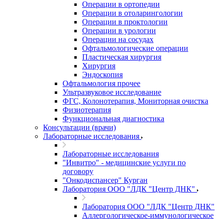
Операции в ортопедии
Операции в отоларингологии
Операции в проктологии
Операции в урологии
Операции на сосудах
Офтальмологические операции
Пластическая хирургия
Хирургия
Эндоскопия
Офтальмология прочее
Ультразвуковое исследование
ФГС, Колонотерапия, Мониторная очистка
Физиотерапия
Функциональная диагностика
Консультации (врачи)
Лабораторные исследования
Лабораторные исследования
"Инвитро" - медицинские услуги по
договору
"Онкодиспансер" Курган
Лаборатория ООО "ЛДК "Центр ДНК"
Лаборатория ООО "ЛДК "Центр ДНК"
Аллергологическое-иммунологическое