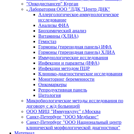
"Онкодиспансер" Курган
Лаборатория ООО "ЛДК "Центр ДНК"
Аллергологическое-иммунологическое
исследование
Анализы ФИА
Биохимический анализ
Витамины (ХЛИА)
Гемостаз
Гормоны (тиреоидная панель) ИФА
Гормоны (тиреоидная панель) ХЛИА
Иммунологические исследования
Инфекции и паразиты (ИФА)
Инфекции методом ПЦР
Клинико-диагностические исследования
Мониторинг беременности
Онкомаркеры
Репродуктивная панель
Цитология
Микробиологические методы исследования по
договору с ж/д больницей
ООО МИЦ "Иммункулус" г.Москва
Санкт-Петербург "ООО Медбазис"
Санкт-Петербург "ООО Национальный центр
клинической морфологической диагностики"
Материал