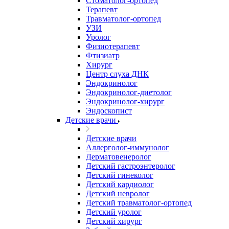
Стоматолог-ортопед
Терапевт
Травматолог-ортопед
УЗИ
Уролог
Физиотерапевт
Фтизиатр
Хирург
Центр слуха ДНК
Эндокринолог
Эндокринолог-диетолог
Эндокринолог-хирург
Эндоскопист
Детские врачи
Детские врачи
Аллерголог-иммунолог
Дерматовенеролог
Детский гастроэнтеролог
Детский гинеколог
Детский кардиолог
Детский невролог
Детский травматолог-ортопед
Детский уролог
Детский хирург