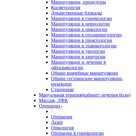
Манипуляции, процедуры
Косметология
Лекарственные блокады
Манипуляции в гинекологии
Манипуляции в неврологии
Манипуляции в онкологии
Манипуляции в отоларингологии
Манипуляции в проктологии
Манипуляции в травматологии
Манипуляции в урологии
Манипуляции в хирургии
Манипуляции и лечение в
офтальмологии
Общие врачебные манипуляции
Общие сестринские манипуляции,
инъекции
Стационар
Мануальная терапия(кабинет лечения боли)
Массаж, ЛФК
Операции
Операции
Лазер
Онкология
Операции в гинекологии