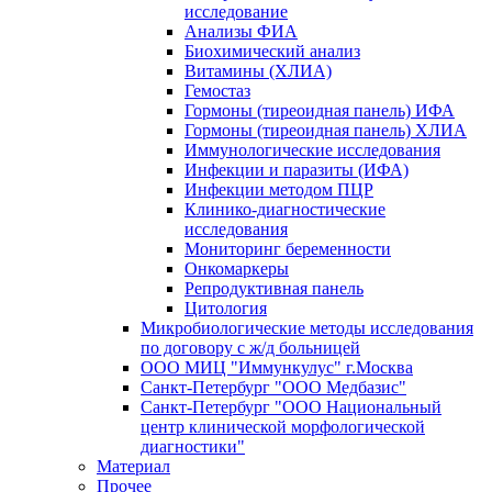
исследование
Анализы ФИА
Биохимический анализ
Витамины (ХЛИА)
Гемостаз
Гормоны (тиреоидная панель) ИФА
Гормоны (тиреоидная панель) ХЛИА
Иммунологические исследования
Инфекции и паразиты (ИФА)
Инфекции методом ПЦР
Клинико-диагностические
исследования
Мониторинг беременности
Онкомаркеры
Репродуктивная панель
Цитология
Микробиологические методы исследования
по договору с ж/д больницей
ООО МИЦ "Иммункулус" г.Москва
Санкт-Петербург "ООО Медбазис"
Санкт-Петербург "ООО Национальный
центр клинической морфологической
диагностики"
Материал
Прочее