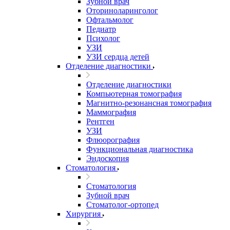
Зубной врач
Оториноларинголог
Офтальмолог
Педиатр
Психолог
УЗИ
УЗИ сердца детей
Отделение диагностики
Отделение диагностики
Компьютерная томография
Магнитно-резонансная томография
Маммография
Рентген
УЗИ
Флюорография
Функциональная диагностика
Эндоскопия
Стоматология
Стоматология
Зубной врач
Стоматолог-ортопед
Хирургия