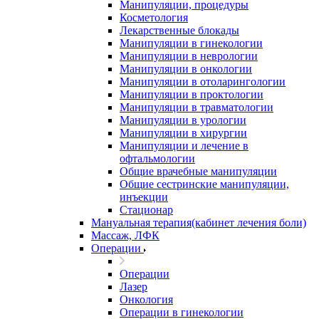
Манипуляции, процедуры
Косметология
Лекарственные блокады
Манипуляции в гинекологии
Манипуляции в неврологии
Манипуляции в онкологии
Манипуляции в отоларингологии
Манипуляции в проктологии
Манипуляции в травматологии
Манипуляции в урологии
Манипуляции в хирургии
Манипуляции и лечение в
офтальмологии
Общие врачебные манипуляции
Общие сестринские манипуляции,
инъекции
Стационар
Мануальная терапия(кабинет лечения боли)
Массаж, ЛФК
Операции
Операции
Лазер
Онкология
Операции в гинекологии