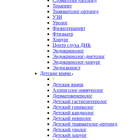
Стоматолог-ортопед
Терапевт
Травматолог-ортопед
УЗИ
Уролог
Физиотерапевт
Фтизиатр
Хирург
Центр слуха ДНК
Эндокринолог
Эндокринолог-диетолог
Эндокринолог-хирург
Эндоскопист
Детские врачи
Детские врачи
Аллерголог-иммунолог
Дерматовенеролог
Детский гастроэнтеролог
Детский гинеколог
Детский кардиолог
Детский невролог
Детский травматолог-ортопед
Детский уролог
Детский хирург