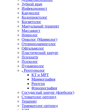
Зубной врач
Инфекционист
Кардиолог
Колопроктолог
Косметолог
Мануальный терапевт
Массажист
Невролог
Онколог (Маммолог)
Оториноларинголог
Офтальмолог
Пластический хирург
Психиатр
Психолог
Пульмонолог
Рентгенолог
КТ и МРТ
Маммография
Рентген
Флюорография
Сосудистый хирург (флеболог)
Стоматолог-ортопед
Терапевт
Травматолог-ортопед