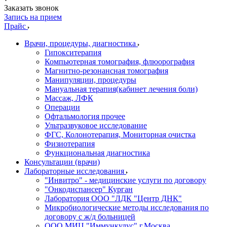
Заказать звонок
Запись на прием
Прайс
Врачи, процедуры, диагностика
Гипокситерапия
Компьютерная томография, флюорография
Магнитно-резонансная томография
Манипуляции, процедуры
Мануальная терапия(кабинет лечения боли)
Массаж, ЛФК
Операции
Офтальмология прочее
Ультразвуковое исследование
ФГС, Колонотерапия, Мониторная очистка
Физиотерапия
Функциональная диагностика
Консультации (врачи)
Лабораторные исследования
"Инвитро" - медицинские услуги по договору
"Онкодиспансер" Курган
Лаборатория ООО "ЛДК "Центр ДНК"
Микробиологические методы исследования по
договору с ж/д больницей
ООО МИЦ "Иммункулус" г.Москва