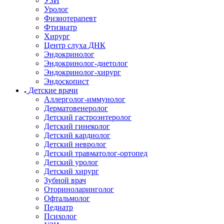
УЗИ
Уролог
Физиотерапевт
Фтизиатр
Хирург
Центр слуха ДНК
Эндокринолог
Эндокринолог-диетолог
Эндокринолог-хирург
Эндоскопист
Детские врачи
Аллерголог-иммунолог
Дерматовенеролог
Детский гастроэнтеролог
Детский гинеколог
Детский кардиолог
Детский невролог
Детский травматолог-ортопед
Детский уролог
Детский хирург
Зубной врач
Оториноларинголог
Офтальмолог
Педиатр
Психолог