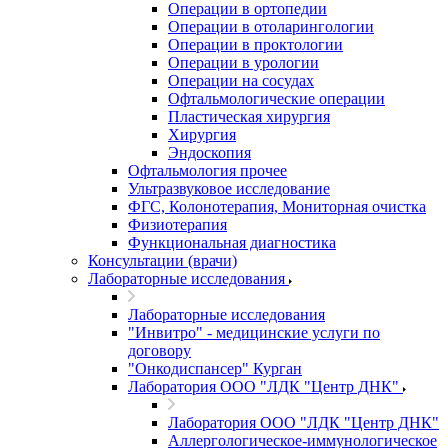
Операции в ортопедии
Операции в отоларингологии
Операции в проктологии
Операции в урологии
Операции на сосудах
Офтальмологические операции
Пластическая хирургия
Хирургия
Эндоскопия
Офтальмология прочее
Ультразвуковое исследование
ФГС, Колонотерапия, Мониторная очистка
Физиотерапия
Функциональная диагностика
Консультации (врачи)
Лабораторные исследования
Лабораторные исследования
"Инвитро" - медицинские услуги по
договору
"Онкодиспансер" Курган
Лаборатория ООО "ЛДК "Центр ДНК"
Лаборатория ООО "ЛДК "Центр ДНК"
Аллергологическое-иммунологическое