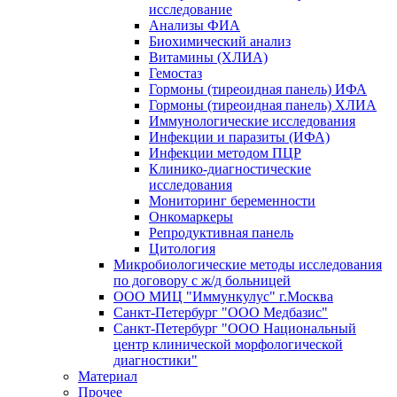
исследование
Анализы ФИА
Биохимический анализ
Витамины (ХЛИА)
Гемостаз
Гормоны (тиреоидная панель) ИФА
Гормоны (тиреоидная панель) ХЛИА
Иммунологические исследования
Инфекции и паразиты (ИФА)
Инфекции методом ПЦР
Клинико-диагностические
исследования
Мониторинг беременности
Онкомаркеры
Репродуктивная панель
Цитология
Микробиологические методы исследования
по договору с ж/д больницей
ООО МИЦ "Иммункулус" г.Москва
Санкт-Петербург "ООО Медбазис"
Санкт-Петербург "ООО Национальный
центр клинической морфологической
диагностики"
Материал
Прочее