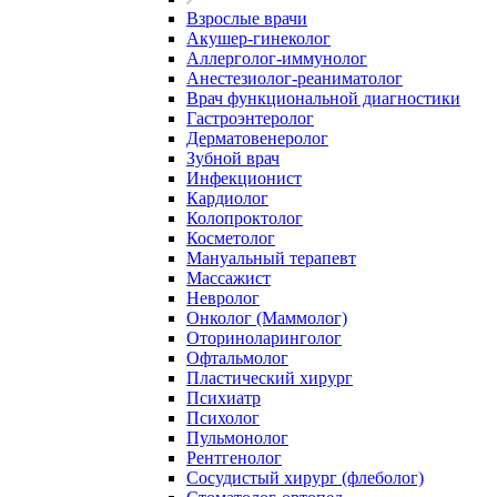
Взрослые врачи
Акушер-гинеколог
Аллерголог-иммунолог
Анестезиолог-реаниматолог
Врач функциональной диагностики
Гастроэнтеролог
Дерматовенеролог
Зубной врач
Инфекционист
Кардиолог
Колопроктолог
Косметолог
Мануальный терапевт
Массажист
Невролог
Онколог (Маммолог)
Оториноларинголог
Офтальмолог
Пластический хирург
Психиатр
Психолог
Пульмонолог
Рентгенолог
Сосудистый хирург (флеболог)