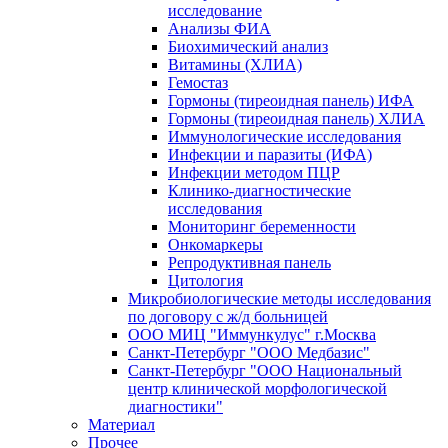
исследование
Анализы ФИА
Биохимический анализ
Витамины (ХЛИА)
Гемостаз
Гормоны (тиреоидная панель) ИФА
Гормоны (тиреоидная панель) ХЛИА
Иммунологические исследования
Инфекции и паразиты (ИФА)
Инфекции методом ПЦР
Клинико-диагностические
исследования
Мониторинг беременности
Онкомаркеры
Репродуктивная панель
Цитология
Микробиологические методы исследования
по договору с ж/д больницей
ООО МИЦ "Иммункулус" г.Москва
Санкт-Петербург "ООО Медбазис"
Санкт-Петербург "ООО Национальный
центр клинической морфологической
диагностики"
Материал
Прочее