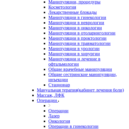
Манипуляции, процедуры
Косметология
Лекарственные блокады
Манипуляции в гинекологии
Манипуляции в неврологии
Манипуляции в онкологии
Манипуляции в отоларингологии
Манипуляции в проктологии
Манипуляции в травматологии
Манипуляции в урологии
Манипуляции в хирургии
Манипуляции и лечение в
офтальмологии
Общие врачебные манипуляции
Общие сестринские манипуляции,
инъекции
Стационар
Мануальная терапия(кабинет лечения боли)
Массаж, ЛФК
Операции
Операции
Лазер
Онкология
Операции в гинекологии