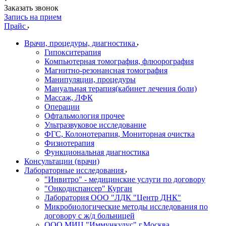
Заказать звонок
Запись на прием
Прайс
Врачи, процедуры, диагностика
Гипокситерапия
Компьютерная томография, флюорография
Магнитно-резонансная томография
Манипуляции, процедуры
Мануальная терапия(кабинет лечения боли)
Массаж, ЛФК
Операции
Офтальмология прочее
Ультразвуковое исследование
ФГС, Колонотерапия, Мониторная очистка
Физиотерапия
Функциональная диагностика
Консультации (врачи)
Лабораторные исследования
"Инвитро" - медицинские услуги по договору
"Онкодиспансер" Курган
Лаборатория ООО "ЛДК "Центр ДНК"
Микробиологические методы исследования по
договору с ж/д больницей
ООО МИЦ "Иммункулус" г.Москва