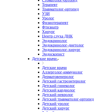
Стоматолог-ортопед
Терапевт
Травматолог-ортопед
УЗИ
Уролог
Физиотерапевт
Фтизиатр
Хирург
Центр слуха ДНК
Эндокринолог
Эндокринолог-диетолог
Эндокринолог-хирург
Эндоскопист
Детские врачи
Детские врачи
Аллерголог-иммунолог
Дерматовенеролог
Детский гастроэнтеролог
Детский гинеколог
Детский кардиолог
Детский невролог
Детский травматолог-ортопед
Детский уролог
Детский хирург