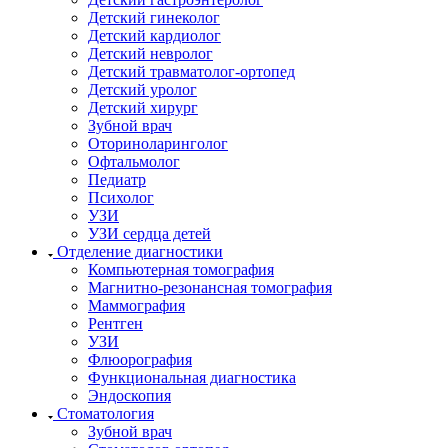
Детский гинеколог
Детский кардиолог
Детский невролог
Детский травматолог-ортопед
Детский уролог
Детский хирург
Зубной врач
Оториноларинголог
Офтальмолог
Педиатр
Психолог
УЗИ
УЗИ сердца детей
Отделение диагностики
Компьютерная томография
Магнитно-резонансная томография
Маммография
Рентген
УЗИ
Флюорография
Функциональная диагностика
Эндоскопия
Стоматология
Зубной врач