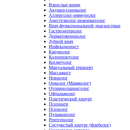
Взрослые врачи
Акушер-гинеколог
Аллерголог-иммунолог
Анестезиолог-реаниматолог
Врач функциональной диагностики
Гастроэнтеролог
Дерматовенеролог
Зубной врач
Инфекционист
Кардиолог
Колопроктолог
Косметолог
Мануальный терапевт
Массажист
Невролог
Онколог (Маммолог)
Оториноларинголог
Офтальмолог
Пластический хирург
Психиатр
Психолог
Пульмонолог
Рентгенолог
Сосудистый хирург (флеболог)