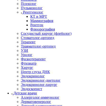
Психолог
Пульмонолог
Рентгенолог
КТ и МРТ
Маммография
Рентген
Флюорография
Сосудистый хирург (флеболог)
Стоматолог-ортопед
Терапевт
Травматолог-ортопед
УЗИ
Уролог
Физиотерапевт
Фтизиатр
Хирург
Центр слуха ДНК
Эндокринолог
Эндокринолог-диетолог
Эндокринолог-хирург
Эндоскопист
Детские врачи
Аллерголог-иммунолог
Дерматовенеролог
Детский гастроэнтеролог