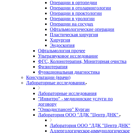
Операции в ортопедии
Операции в отоларингологии
Операции в проктологии
Операции в урологии
Операции на сосудах
Офтальмологические операции
Пластическая хирургия
Хирургия
Эндоскопия
Офтальмология прочее
Ультразвуковое исследование
ФГС, Колонотерапия, Мониторная очистка
Физиотерапия
Функциональная диагностика
Консультации (врачи)
Лабораторные исследования
Лабораторные исследования
"Инвитро" - медицинские услуги по
договору
"Онкодиспансер" Курган
Лаборатория ООО "ЛДК "Центр ДНК"
Лаборатория ООО "ЛДК "Центр ДНК"
Аллергологическое-иммунологическое