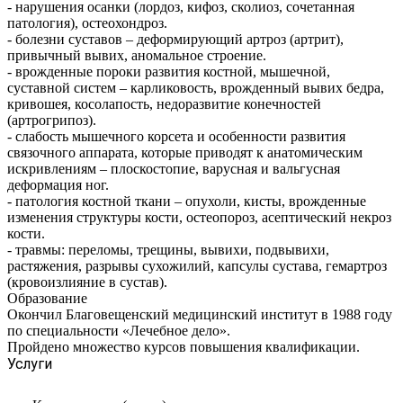
- нарушения осанки (лордоз, кифоз, сколиоз, сочетанная
патология), остеохондроз.
- болезни суставов – деформирующий артроз (артрит),
привычный вывих, аномальное строение.
- врожденные пороки развития костной, мышечной,
суставной систем – карликовость, врожденный вывих бедра,
кривошея, косолапость, недоразвитие конечностей
(артрогрипоз).
- слабость мышечного корсета и особенности развития
связочного аппарата, которые приводят к анатомическим
искривлениям – плоскостопие, варусная и вальгусная
деформация ног.
- патология костной ткани – опухоли, кисты, врожденные
изменения структуры кости, остеопороз, асептический некроз
кости.
- травмы: переломы, трещины, вывихи, подвывихи,
растяжения, разрывы сухожилий, капсулы сустава, гемартроз
(кровоизлияние в сустав).
Образование
Окончил Благовещенский медицинский институт в 1988 году
по специальности «Лечебное дело».
Пройдено множество курсов повышения квалификации.
Услуги