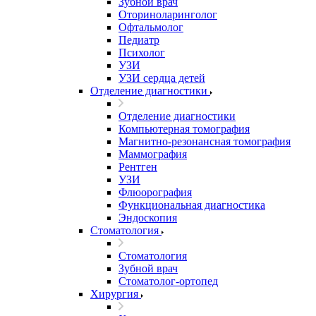
Зубной врач
Оториноларинголог
Офтальмолог
Педиатр
Психолог
УЗИ
УЗИ сердца детей
Отделение диагностики
Отделение диагностики
Компьютерная томография
Магнитно-резонансная томография
Маммография
Рентген
УЗИ
Флюорография
Функциональная диагностика
Эндоскопия
Стоматология
Стоматология
Зубной врач
Стоматолог-ортопед
Хирургия