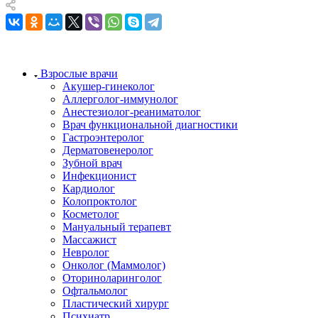
Взрослые врачи
Акушер-гинеколог
Аллерголог-иммунолог
Анестезиолог-реаниматолог
Врач функциональной диагностики
Гастроэнтеролог
Дерматовенеролог
Зубной врач
Инфекционист
Кардиолог
Колопроктолог
Косметолог
Мануальный терапевт
Массажист
Невролог
Онколог (Маммолог)
Оториноларинголог
Офтальмолог
Пластический хирург
Психиатр