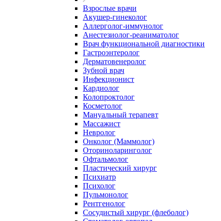
Взрослые врачи
Акушер-гинеколог
Аллерголог-иммунолог
Анестезиолог-реаниматолог
Врач функциональной диагностики
Гастроэнтеролог
Дерматовенеролог
Зубной врач
Инфекционист
Кардиолог
Колопроктолог
Косметолог
Мануальный терапевт
Массажист
Невролог
Онколог (Маммолог)
Оториноларинголог
Офтальмолог
Пластический хирург
Психиатр
Психолог
Пульмонолог
Рентгенолог
Сосудистый хирург (флеболог)