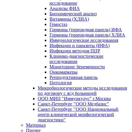
исследование
Анализы ФИА
Биохимический анализ
Витамины (ХЛИА)
Гемостаз
Гормоны (тиреоидная панель) ИФА
Гормоны (тиреоидная панель) ХЛИА
Иммунологические исследования
Инфекции и паразиты (ИФА)
Инфекции методом ПЦР
Клинико-диагностические
исследования
Мониторинг беременности
Онкомаркеры
Репродуктивная панель
Цитология
Микробиологические методы исследования
по договору с ж/д больницей
ООО МИЦ "Иммункулус" г.Москва
Санкт-Петербург "ООО Медбазис"
Санкт-Петербург "ООО Национальный
центр клинической морфологической
диагностики"
Материал
Прочее