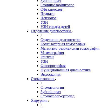
Зубной врач
Оториноларинголог
Офтальмолог
Педиатр
Психолог
УЗИ
УЗИ сердца детей
Отделение диагностики
Отделение диагностики
Компьютерная томография
Магнитно-резонансная томография
Маммография
Рентген
УЗИ
Флюорография
Функциональная диагностика
Эндоскопия
Стоматология
Стоматология
Зубной врач
Стоматолог-ортопед
Хирургия