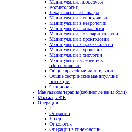
Манипуляции, процедуры
Косметология
Лекарственные блокады
Манипуляции в гинекологии
Манипуляции в неврологии
Манипуляции в онкологии
Манипуляции в отоларингологии
Манипуляции в проктологии
Манипуляции в травматологии
Манипуляции в урологии
Манипуляции в хирургии
Манипуляции и лечение в
офтальмологии
Общие врачебные манипуляции
Общие сестринские манипуляции,
инъекции
Стационар
Мануальная терапия(кабинет лечения боли)
Массаж, ЛФК
Операции
Операции
Лазер
Онкология
Операции в гинекологии