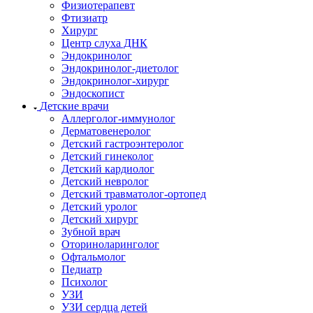
Физиотерапевт
Фтизиатр
Хирург
Центр слуха ДНК
Эндокринолог
Эндокринолог-диетолог
Эндокринолог-хирург
Эндоскопист
Детские врачи
Аллерголог-иммунолог
Дерматовенеролог
Детский гастроэнтеролог
Детский гинеколог
Детский кардиолог
Детский невролог
Детский травматолог-ортопед
Детский уролог
Детский хирург
Зубной врач
Оториноларинголог
Офтальмолог
Педиатр
Психолог
УЗИ
УЗИ сердца детей