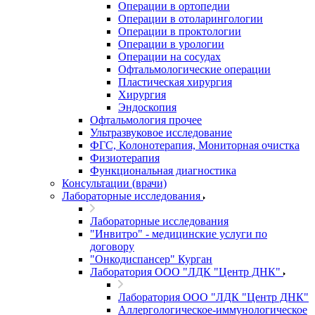
Операции в ортопедии
Операции в отоларингологии
Операции в проктологии
Операции в урологии
Операции на сосудах
Офтальмологические операции
Пластическая хирургия
Хирургия
Эндоскопия
Офтальмология прочее
Ультразвуковое исследование
ФГС, Колонотерапия, Мониторная очистка
Физиотерапия
Функциональная диагностика
Консультации (врачи)
Лабораторные исследования
Лабораторные исследования
"Инвитро" - медицинские услуги по
договору
"Онкодиспансер" Курган
Лаборатория ООО "ЛДК "Центр ДНК"
Лаборатория ООО "ЛДК "Центр ДНК"
Аллергологическое-иммунологическое