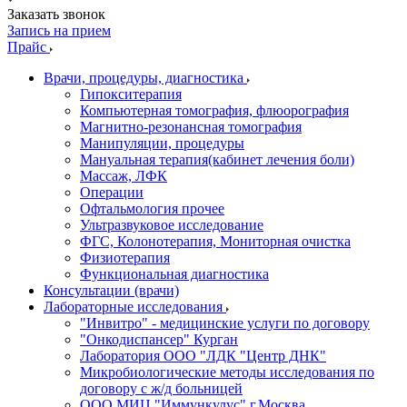
Заказать звонок
Запись на прием
Прайс
Врачи, процедуры, диагностика
Гипокситерапия
Компьютерная томография, флюорография
Магнитно-резонансная томография
Манипуляции, процедуры
Мануальная терапия(кабинет лечения боли)
Массаж, ЛФК
Операции
Офтальмология прочее
Ультразвуковое исследование
ФГС, Колонотерапия, Мониторная очистка
Физиотерапия
Функциональная диагностика
Консультации (врачи)
Лабораторные исследования
"Инвитро" - медицинские услуги по договору
"Онкодиспансер" Курган
Лаборатория ООО "ЛДК "Центр ДНК"
Микробиологические методы исследования по
договору с ж/д больницей
ООО МИЦ "Иммункулус" г.Москва