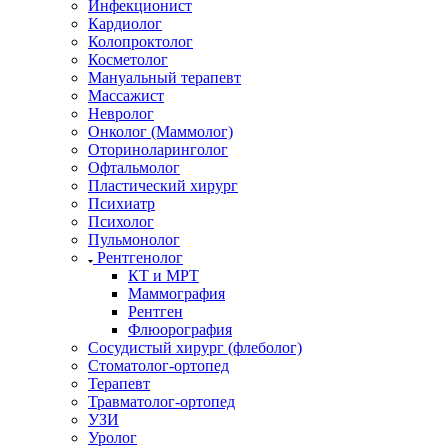
Инфекционист
Кардиолог
Колопроктолог
Косметолог
Мануальный терапевт
Массажист
Невролог
Онколог (Маммолог)
Оториноларинголог
Офтальмолог
Пластический хирург
Психиатр
Психолог
Пульмонолог
Рентгенолог
КТ и МРТ
Маммография
Рентген
Флюорография
Сосудистый хирург (флеболог)
Стоматолог-ортопед
Терапевт
Травматолог-ортопед
УЗИ
Уролог