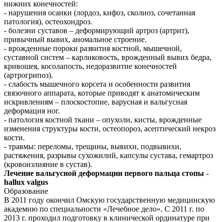
нижних конечностей:
- нарушения осанки (лордоз, кифоз, сколиоз, сочетанная
патология), остеохондроз.
- болезни суставов – деформирующий артроз (артрит),
привычный вывих, аномальное строение.
- врожденные пороки развития костной, мышечной,
суставной систем – карликовость, врожденный вывих бедра,
кривошея, косолапость, недоразвитие конечностей
(артрогрипоз).
- слабость мышечного корсета и особенности развития
связочного аппарата, которые приводят к анатомическим
искривлениям – плоскостопие, варусная и вальгусная
деформация ног.
- патология костной ткани – опухоли, кисты, врожденные
изменения структуры кости, остеопороз, асептический некроз
кости.
- травмы: переломы, трещины, вывихи, подвывихи,
растяжения, разрывы сухожилий, капсулы сустава, гемартроз
(кровоизлияние в сустав).
Лечение вальгусной деформации первого пальца стопы -
hallux valgus
Образование
В 2011 году окончил Омскую государственную медицинскую
академию по специальности «Лечебное дело». С 2011 г. по
2013 г. проходил подготовку в клинической ординатуре при