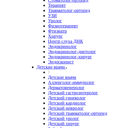
Стоматолог-ортопед
Терапевт
Травматолог-ортопед
УЗИ
Уролог
Физиотерапевт
Фтизиатр
Хирург
Центр слуха ДНК
Эндокринолог
Эндокринолог-диетолог
Эндокринолог-хирург
Эндоскопист
Детские врачи
Детские врачи
Аллерголог-иммунолог
Дерматовенеролог
Детский гастроэнтеролог
Детский гинеколог
Детский кардиолог
Детский невролог
Детский травматолог-ортопед
Детский уролог
Детский хирург