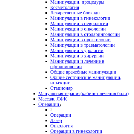
Манипуляции, процедуры
Косметология
Лекарственные блокады
Манипуляции в гинекологии
Манипуляции в неврологии
Манипуляции в онкологии
Манипуляции в отоларингологии
Манипуляции в проктологии
Манипуляции в травматологии
Манипуляции в урологии
Манипуляции в хирургии
Манипуляции и лечение в
офтальмологии
Общие врачебные манипуляции
Общие сестринские манипуляции,
инъекции
Стационар
Мануальная терапия(кабинет лечения боли)
Массаж, ЛФК
Операции
Операции
Лазер
Онкология
Операции в гинекологии