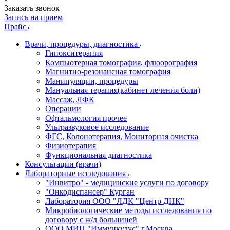
Заказать звонок
Запись на прием
Прайс
Врачи, процедуры, диагностика
Гипокситерапия
Компьютерная томография, флюорография
Магнитно-резонансная томография
Манипуляции, процедуры
Мануальная терапия(кабинет лечения боли)
Массаж, ЛФК
Операции
Офтальмология прочее
Ультразвуковое исследование
ФГС, Колонотерапия, Мониторная очистка
Физиотерапия
Функциональная диагностика
Консультации (врачи)
Лабораторные исследования
"Инвитро" - медицинские услуги по договору
"Онкодиспансер" Курган
Лаборатория ООО "ЛДК "Центр ДНК"
Микробиологические методы исследования по
договору с ж/д больницей
ООО МИЦ "Иммункулус" г.Москва