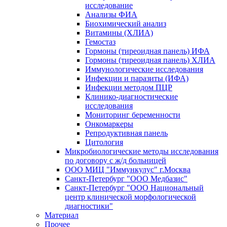
исследование
Анализы ФИА
Биохимический анализ
Витамины (ХЛИА)
Гемостаз
Гормоны (тиреоидная панель) ИФА
Гормоны (тиреоидная панель) ХЛИА
Иммунологические исследования
Инфекции и паразиты (ИФА)
Инфекции методом ПЦР
Клинико-диагностические
исследования
Мониторинг беременности
Онкомаркеры
Репродуктивная панель
Цитология
Микробиологические методы исследования
по договору с ж/д больницей
ООО МИЦ "Иммункулус" г.Москва
Санкт-Петербург "ООО Медбазис"
Санкт-Петербург "ООО Национальный
центр клинической морфологической
диагностики"
Материал
Прочее