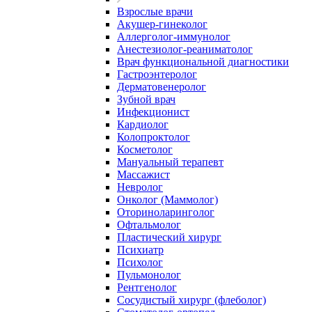
Взрослые врачи
Акушер-гинеколог
Аллерголог-иммунолог
Анестезиолог-реаниматолог
Врач функциональной диагностики
Гастроэнтеролог
Дерматовенеролог
Зубной врач
Инфекционист
Кардиолог
Колопроктолог
Косметолог
Мануальный терапевт
Массажист
Невролог
Онколог (Маммолог)
Оториноларинголог
Офтальмолог
Пластический хирург
Психиатр
Психолог
Пульмонолог
Рентгенолог
Сосудистый хирург (флеболог)