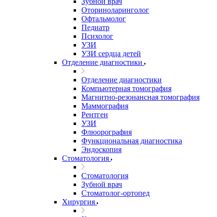
Зубной врач
Оториноларинголог
Офтальмолог
Педиатр
Психолог
УЗИ
УЗИ сердца детей
Отделение диагностики
Отделение диагностики
Компьютерная томография
Магнитно-резонансная томография
Маммография
Рентген
УЗИ
Флюорография
Функциональная диагностика
Эндоскопия
Стоматология
Стоматология
Зубной врач
Стоматолог-ортопед
Хирургия