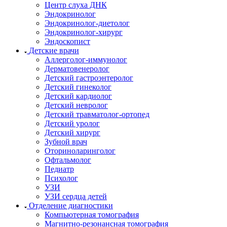
Центр слуха ДНК
Эндокринолог
Эндокринолог-диетолог
Эндокринолог-хирург
Эндоскопист
Детские врачи
Аллерголог-иммунолог
Дерматовенеролог
Детский гастроэнтеролог
Детский гинеколог
Детский кардиолог
Детский невролог
Детский травматолог-ортопед
Детский уролог
Детский хирург
Зубной врач
Оториноларинголог
Офтальмолог
Педиатр
Психолог
УЗИ
УЗИ сердца детей
Отделение диагностики
Компьютерная томография
Магнитно-резонансная томография