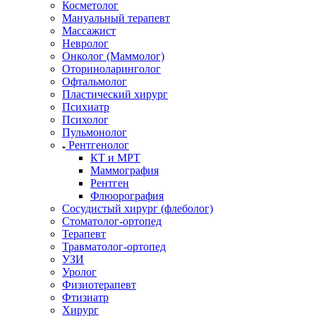
Косметолог
Мануальный терапевт
Массажист
Невролог
Онколог (Маммолог)
Оториноларинголог
Офтальмолог
Пластический хирург
Психиатр
Психолог
Пульмонолог
Рентгенолог
КТ и МРТ
Маммография
Рентген
Флюорография
Сосудистый хирург (флеболог)
Стоматолог-ортопед
Терапевт
Травматолог-ортопед
УЗИ
Уролог
Физиотерапевт
Фтизиатр
Хирург