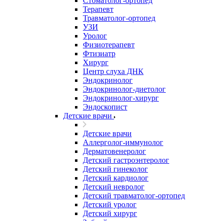
Стоматолог-ортопед
Терапевт
Травматолог-ортопед
УЗИ
Уролог
Физиотерапевт
Фтизиатр
Хирург
Центр слуха ДНК
Эндокринолог
Эндокринолог-диетолог
Эндокринолог-хирург
Эндоскопист
Детские врачи
Детские врачи
Аллерголог-иммунолог
Дерматовенеролог
Детский гастроэнтеролог
Детский гинеколог
Детский кардиолог
Детский невролог
Детский травматолог-ортопед
Детский уролог
Детский хирург