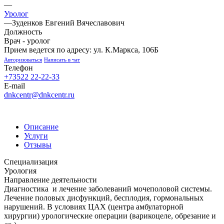
—
Уролог
—
Зуденков Евгений Вячеславович
Должность
Врач - уролог
Прием ведется по адресу: ул. К.Маркса, 106Б
Авторизоваться
Написать в чат
Телефон
+73522 22-22-33
E-mail
dnkcentr@dnkcentr.ru
Описание
Услуги
Отзывы
Специализация
Урология
Направление деятельности
Диагностика и лечение заболеваний мочеполовой системы.
Лечение половых дисфункций, бесплодия, гормональных
нарушений. В условиях ЦАХ (центра амбулаторной
хирургии) урологические операции (варикоцеле, обрезание и