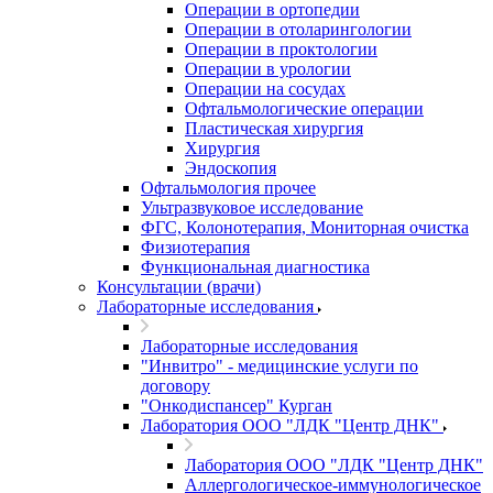
Операции в ортопедии
Операции в отоларингологии
Операции в проктологии
Операции в урологии
Операции на сосудах
Офтальмологические операции
Пластическая хирургия
Хирургия
Эндоскопия
Офтальмология прочее
Ультразвуковое исследование
ФГС, Колонотерапия, Мониторная очистка
Физиотерапия
Функциональная диагностика
Консультации (врачи)
Лабораторные исследования
Лабораторные исследования
"Инвитро" - медицинские услуги по
договору
"Онкодиспансер" Курган
Лаборатория ООО "ЛДК "Центр ДНК"
Лаборатория ООО "ЛДК "Центр ДНК"
Аллергологическое-иммунологическое