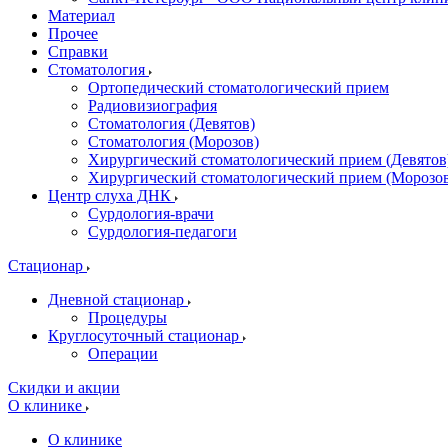
Материал
Прочее
Справки
Стоматология
Ортопедический стоматологический прием
Радиовизиография
Стоматология (Девятов)
Стоматология (Морозов)
Хирургический стоматологический прием (Девятов
Хирургический стоматологический прием (Морозо
Центр слуха ДНК
Сурдология-врачи
Сурдология-педагоги
Стационар
Дневной стационар
Процедуры
Круглосуточный стационар
Операции
Скидки и акции
О клинике
О клинике