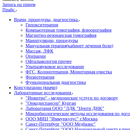
Запись на прием
Прайс
Врачи, процедуры, диагностика
Гипокситерапия
Компьютерная томография, флюорография
Магнитно-резонансная томография
Манипуляции, процедуры
Мануальная терапия(кабинет лечения боли)
Массаж, ЛФК
Операции
Офтальмология прочее
Ультразвуковое исследование
ФГС, Колонотерапия, Мониторная очистка
Физиотерапия
Функциональная диагностика
Консультации (врачи)
Лабораторные исследования
"Инвитро" - медицинские услуги по договору
"Онкодиспансер" Курган
Лаборатория ООО "ЛДК "Центр ДНК"
Микробиологические методы исследования по дого
ООО МИЦ "Иммункулус" г.Москва
Санкт-Петербург "ООО Медбазис"
Санкт-Петербург "ООО Национальный центр клини