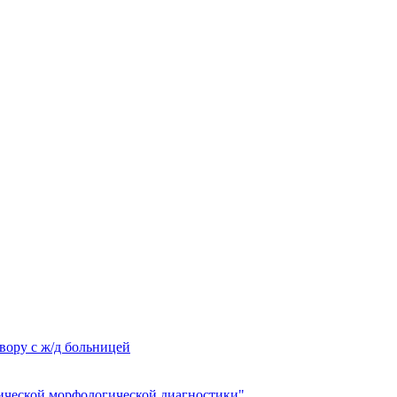
вору с ж/д больницей
ческой морфологической диагностики"