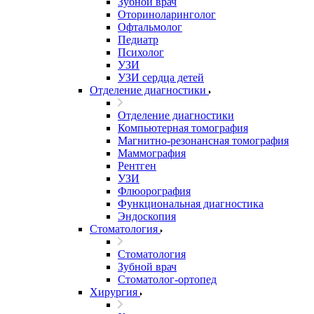
Зубной врач
Оториноларинголог
Офтальмолог
Педиатр
Психолог
УЗИ
УЗИ сердца детей
Отделение диагностики
Отделение диагностики
Компьютерная томография
Магнитно-резонансная томография
Маммография
Рентген
УЗИ
Флюорография
Функциональная диагностика
Эндоскопия
Стоматология
Стоматология
Зубной врач
Стоматолог-ортопед
Хирургия