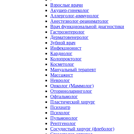
Взрослые врачи
Акушер-гинеколог
Аллерголог-иммунолог
Анестезиолог-реаниматолог
Врач функциональной диагностики
Гастроэнтеролог
Дерматовенеролог
Зубной врач
Инфекционист
Кардиолог
Колопроктолог
Косметолог
Мануальный терапевт
Массажист
Невролог
Онколог (Маммолог)
Оториноларинголог
Офтальмолог
Пластический хирург
Психиатр
Психолог
Пульмонолог
Рентгенолог
Сосудистый хирург (флеболог)