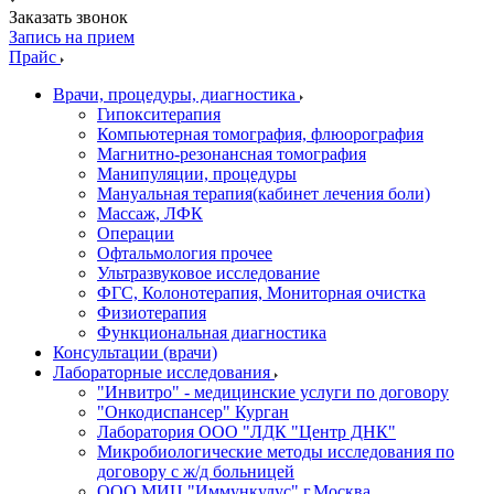
Заказать звонок
Запись на прием
Прайс
Врачи, процедуры, диагностика
Гипокситерапия
Компьютерная томография, флюорография
Магнитно-резонансная томография
Манипуляции, процедуры
Мануальная терапия(кабинет лечения боли)
Массаж, ЛФК
Операции
Офтальмология прочее
Ультразвуковое исследование
ФГС, Колонотерапия, Мониторная очистка
Физиотерапия
Функциональная диагностика
Консультации (врачи)
Лабораторные исследования
"Инвитро" - медицинские услуги по договору
"Онкодиспансер" Курган
Лаборатория ООО "ЛДК "Центр ДНК"
Микробиологические методы исследования по
договору с ж/д больницей
ООО МИЦ "Иммункулус" г.Москва