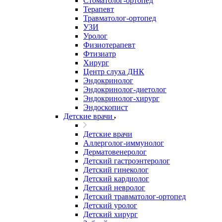
Стоматолог-ортопед
Терапевт
Травматолог-ортопед
УЗИ
Уролог
Физиотерапевт
Фтизиатр
Хирург
Центр слуха ДНК
Эндокринолог
Эндокринолог-диетолог
Эндокринолог-хирург
Эндоскопист
Детские врачи
Детские врачи
Аллерголог-иммунолог
Дерматовенеролог
Детский гастроэнтеролог
Детский гинеколог
Детский кардиолог
Детский невролог
Детский травматолог-ортопед
Детский уролог
Детский хирург