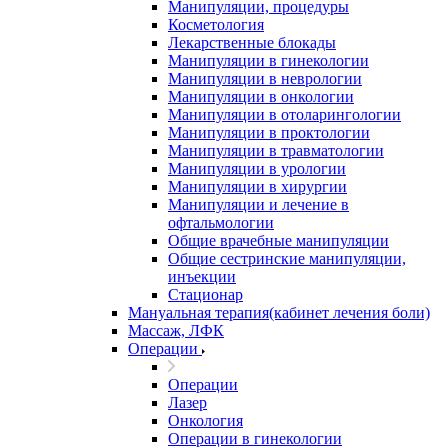
Манипуляции, процедуры
Косметология
Лекарственные блокады
Манипуляции в гинекологии
Манипуляции в неврологии
Манипуляции в онкологии
Манипуляции в отоларингологии
Манипуляции в проктологии
Манипуляции в травматологии
Манипуляции в урологии
Манипуляции в хирургии
Манипуляции и лечение в
офтальмологии
Общие врачебные манипуляции
Общие сестринские манипуляции,
инъекции
Стационар
Мануальная терапия(кабинет лечения боли)
Массаж, ЛФК
Операции
Операции
Лазер
Онкология
Операции в гинекологии