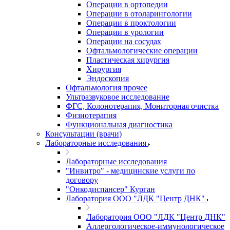
Операции в ортопедии
Операции в отоларингологии
Операции в проктологии
Операции в урологии
Операции на сосудах
Офтальмологические операции
Пластическая хирургия
Хирургия
Эндоскопия
Офтальмология прочее
Ультразвуковое исследование
ФГС, Колонотерапия, Мониторная очистка
Физиотерапия
Функциональная диагностика
Консультации (врачи)
Лабораторные исследования
Лабораторные исследования
"Инвитро" - медицинские услуги по
договору
"Онкодиспансер" Курган
Лаборатория ООО "ЛДК "Центр ДНК"
Лаборатория ООО "ЛДК "Центр ДНК"
Аллергологическое-иммунологическое