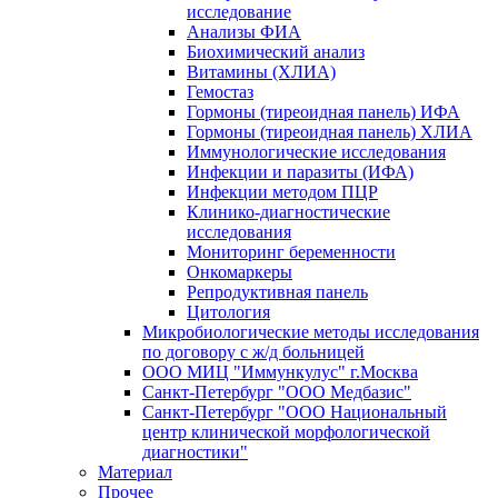
исследование
Анализы ФИА
Биохимический анализ
Витамины (ХЛИА)
Гемостаз
Гормоны (тиреоидная панель) ИФА
Гормоны (тиреоидная панель) ХЛИА
Иммунологические исследования
Инфекции и паразиты (ИФА)
Инфекции методом ПЦР
Клинико-диагностические
исследования
Мониторинг беременности
Онкомаркеры
Репродуктивная панель
Цитология
Микробиологические методы исследования
по договору с ж/д больницей
ООО МИЦ "Иммункулус" г.Москва
Санкт-Петербург "ООО Медбазис"
Санкт-Петербург "ООО Национальный
центр клинической морфологической
диагностики"
Материал
Прочее