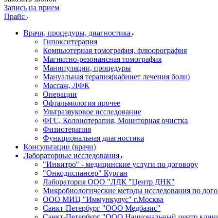
Запись на прием
Прайс
Врачи, процедуры, диагностика
Гипокситерапия
Компьютерная томография, флюорография
Магнитно-резонансная томография
Манипуляции, процедуры
Мануальная терапия(кабинет лечения боли)
Массаж, ЛФК
Операции
Офтальмология прочее
Ультразвуковое исследование
ФГС, Колонотерапия, Мониторная очистка
Физиотерапия
Функциональная диагностика
Консультации (врачи)
Лабораторные исследования
"Инвитро" - медицинские услуги по договору
"Онкодиспансер" Курган
Лаборатория ООО "ЛДК "Центр ДНК"
Микробиологические методы исследования по дого
ООО МИЦ "Иммункулус" г.Москва
Санкт-Петербург "ООО Медбазис"
Санкт-Петербург "ООО Национальный центр клини