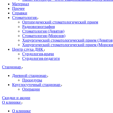
Материал
Прочее
Справки
Стоматология
Ортопедический стоматологический прием
Радиовизиография
Стоматология (Девятов)
Стоматология (Морозов)
Хирургический стоматологический прием (Девятов
Хирургический стоматологический прием (Морозо
Центр слуха ДНК
Сурдология-врачи
Сурдология-педагоги
Стационар
Дневной стационар
Процедуры
Круглосуточный стационар
Операции
Скидки и акции
О клинике
О клинике