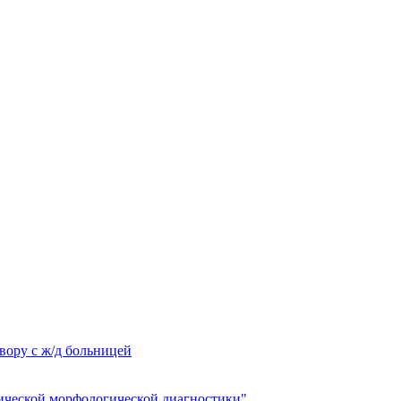
вору с ж/д больницей
ческой морфологической диагностики"