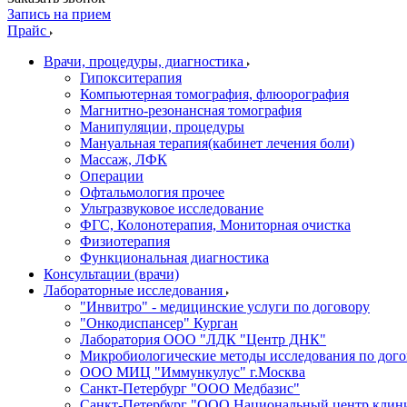
Запись на прием
Прайс
Врачи, процедуры, диагностика
Гипокситерапия
Компьютерная томография, флюорография
Магнитно-резонансная томография
Манипуляции, процедуры
Мануальная терапия(кабинет лечения боли)
Массаж, ЛФК
Операции
Офтальмология прочее
Ультразвуковое исследование
ФГС, Колонотерапия, Мониторная очистка
Физиотерапия
Функциональная диагностика
Консультации (врачи)
Лабораторные исследования
"Инвитро" - медицинские услуги по договору
"Онкодиспансер" Курган
Лаборатория ООО "ЛДК "Центр ДНК"
Микробиологические методы исследования по дого
ООО МИЦ "Иммункулус" г.Москва
Санкт-Петербург "ООО Медбазис"
Санкт-Петербург "ООО Национальный центр клини