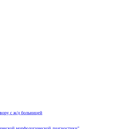
вору с ж/д больницей
ческой морфологической диагностики"