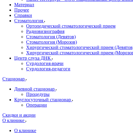
Материал
Прочее
Справки
Стоматология
Ортопедический стоматологический прием
Радиовизиография
Стоматология (Девятов)
Стоматология (Морозов)
Хирургический стоматологический прием (Девятов
Хирургический стоматологический прием (Морозо
Центр слуха ДНК
Сурдология-врачи
Сурдология-педагоги
Стационар
Дневной стационар
Процедуры
Круглосуточный стационар
Операции
Скидки и акции
О клинике
О клинике