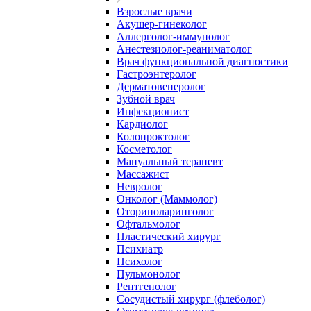
Взрослые врачи
Акушер-гинеколог
Аллерголог-иммунолог
Анестезиолог-реаниматолог
Врач функциональной диагностики
Гастроэнтеролог
Дерматовенеролог
Зубной врач
Инфекционист
Кардиолог
Колопроктолог
Косметолог
Мануальный терапевт
Массажист
Невролог
Онколог (Маммолог)
Оториноларинголог
Офтальмолог
Пластический хирург
Психиатр
Психолог
Пульмонолог
Рентгенолог
Сосудистый хирург (флеболог)