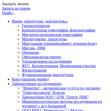
Заказать звонок
Запись на прием
Прайс
Врачи, процедуры, диагностика
Гипокситерапия
Компьютерная томография, флюорография
Магнитно-резонансная томография
Манипуляции, процедуры
Мануальная терапия(кабинет лечения боли)
Массаж, ЛФК
Операции
Офтальмология прочее
Ультразвуковое исследование
ФГС, Колонотерапия, Мониторная очистка
Физиотерапия
Функциональная диагностика
Консультации (врачи)
Лабораторные исследования
"Инвитро" - медицинские услуги по договору
"Онкодиспансер" Курган
Лаборатория ООО "ЛДК "Центр ДНК"
Микробиологические методы исследования по
договору с ж/д больницей
ООО МИЦ "Иммункулус" г.Москва