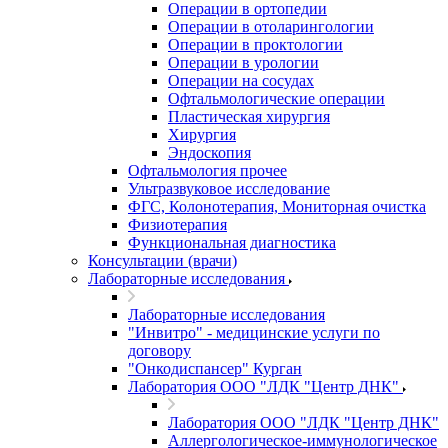
Операции в ортопедии
Операции в отоларингологии
Операции в проктологии
Операции в урологии
Операции на сосудах
Офтальмологические операции
Пластическая хирургия
Хирургия
Эндоскопия
Офтальмология прочее
Ультразвуковое исследование
ФГС, Колонотерапия, Мониторная очистка
Физиотерапия
Функциональная диагностика
Консультации (врачи)
Лабораторные исследования
Лабораторные исследования
"Инвитро" - медицинские услуги по
договору
"Онкодиспансер" Курган
Лаборатория ООО "ЛДК "Центр ДНК"
Лаборатория ООО "ЛДК "Центр ДНК"
Аллергологическое-иммунологическое