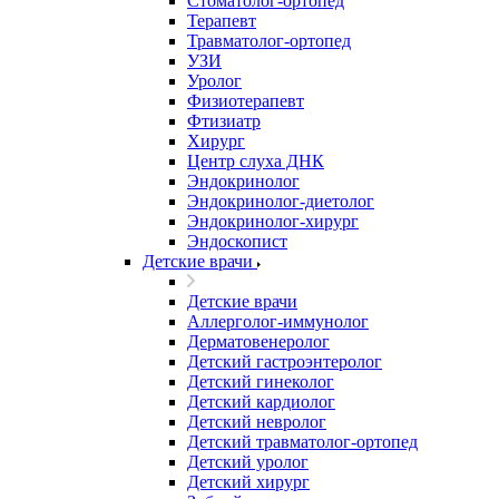
Стоматолог-ортопед
Терапевт
Травматолог-ортопед
УЗИ
Уролог
Физиотерапевт
Фтизиатр
Хирург
Центр слуха ДНК
Эндокринолог
Эндокринолог-диетолог
Эндокринолог-хирург
Эндоскопист
Детские врачи
Детские врачи
Аллерголог-иммунолог
Дерматовенеролог
Детский гастроэнтеролог
Детский гинеколог
Детский кардиолог
Детский невролог
Детский травматолог-ортопед
Детский уролог
Детский хирург