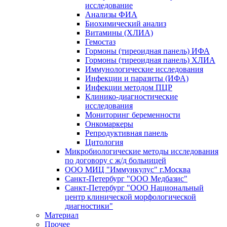
исследование
Анализы ФИА
Биохимический анализ
Витамины (ХЛИА)
Гемостаз
Гормоны (тиреоидная панель) ИФА
Гормоны (тиреоидная панель) ХЛИА
Иммунологические исследования
Инфекции и паразиты (ИФА)
Инфекции методом ПЦР
Клинико-диагностические
исследования
Мониторинг беременности
Онкомаркеры
Репродуктивная панель
Цитология
Микробиологические методы исследования
по договору с ж/д больницей
ООО МИЦ "Иммункулус" г.Москва
Санкт-Петербург "ООО Медбазис"
Санкт-Петербург "ООО Национальный
центр клинической морфологической
диагностики"
Материал
Прочее