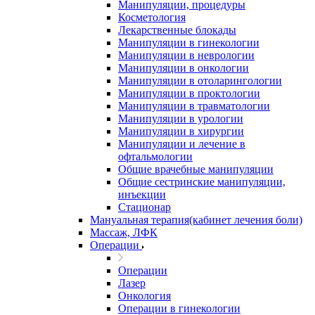
Манипуляции, процедуры
Косметология
Лекарственные блокады
Манипуляции в гинекологии
Манипуляции в неврологии
Манипуляции в онкологии
Манипуляции в отоларингологии
Манипуляции в проктологии
Манипуляции в травматологии
Манипуляции в урологии
Манипуляции в хирургии
Манипуляции и лечение в
офтальмологии
Общие врачебные манипуляции
Общие сестринские манипуляции,
инъекции
Стационар
Мануальная терапия(кабинет лечения боли)
Массаж, ЛФК
Операции
Операции
Лазер
Онкология
Операции в гинекологии