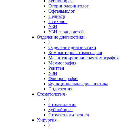
Зубной врач
Оториноларинголог
Офтальмолог
Педиатр
Психолог
УЗИ
УЗИ сердца детей
Отделение диагностики
Отделение диагностики
Компьютерная томография
Магнитно-резонансная томография
Маммография
Рентген
УЗИ
Флюорография
Функциональная диагностика
Эндоскопия
Стоматология
Стоматология
Зубной врач
Стоматолог-ортопед
Хирургия