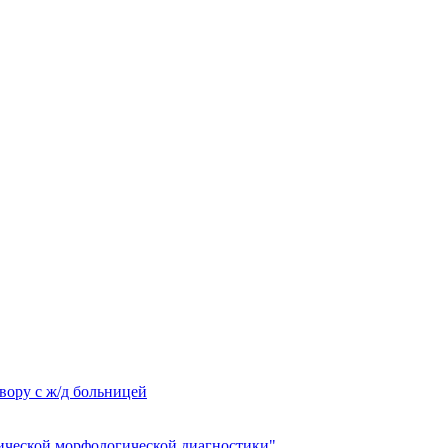
вору с ж/д больницей
ческой морфологической диагностики"