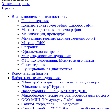
Запись на прием
Прайс
Врачи, процедуры, диагностика
Гипокситерапия
Компьютерная томография, флюорография
Магнитно-резонансная томография
Манипуляции, процедуры
Мануальная терапия(кабинет лечения боли)
Массаж, ЛФК
Операции
Офтальмология прочее
Ультразвуковое исследование
ФГС, Колонотерапия, Мониторная очистка
Физиотерапия
Функциональная диагностика
Консультации (врачи)
Лабораторные исследования
"Инвитро" - медицинские услуги по договору
"Онкодиспансер" Курган
Лаборатория ООО "ЛДК "Центр ДНК"
Микробиологические методы исследования по дого
ООО МИЦ "Иммункулус" г.Москва
Санкт-Петербург "ООО Медбазис"
Санкт-Петербург "ООО Национальный центр клини