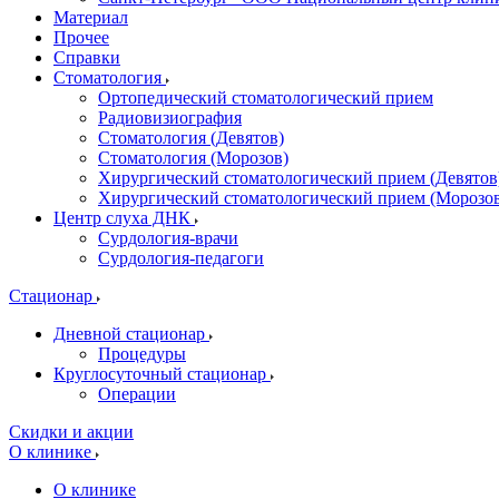
Материал
Прочее
Справки
Стоматология
Ортопедический стоматологический прием
Радиовизиография
Стоматология (Девятов)
Стоматология (Морозов)
Хирургический стоматологический прием (Девятов
Хирургический стоматологический прием (Морозо
Центр слуха ДНК
Сурдология-врачи
Сурдология-педагоги
Стационар
Дневной стационар
Процедуры
Круглосуточный стационар
Операции
Скидки и акции
О клинике
О клинике