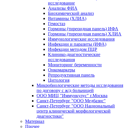
исследование
Анализы ФИА
Биохимический анализ
Витамины (ХЛИА)
Гемостаз
Гормоны (тиреоидная панель) ИФА
Гормоны (тиреоидная панель) ХЛИА
Иммунологические исследования
Инфекции и паразиты (ИФА)
Инфекции методом ПЦР
Клинико-диагностические
исследования
Мониторинг беременности
Онкомаркеры
Репродуктивная панель
Цитология
Микробиологические методы исследования
по договору с ж/д больницей
ООО МИЦ "Иммункулус" г.Москва
Санкт-Петербург "ООО Медбазис"
Санкт-Петербург "ООО Национальный
центр клинической морфологической
диагностики"
Материал
Прочее