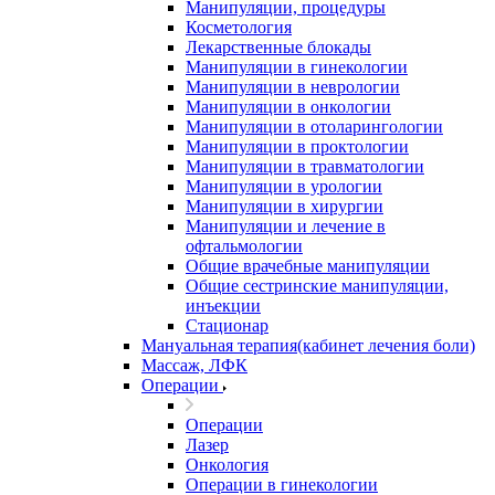
Манипуляции, процедуры
Косметология
Лекарственные блокады
Манипуляции в гинекологии
Манипуляции в неврологии
Манипуляции в онкологии
Манипуляции в отоларингологии
Манипуляции в проктологии
Манипуляции в травматологии
Манипуляции в урологии
Манипуляции в хирургии
Манипуляции и лечение в
офтальмологии
Общие врачебные манипуляции
Общие сестринские манипуляции,
инъекции
Стационар
Мануальная терапия(кабинет лечения боли)
Массаж, ЛФК
Операции
Операции
Лазер
Онкология
Операции в гинекологии