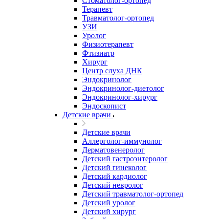
Стоматолог-ортопед
Терапевт
Травматолог-ортопед
УЗИ
Уролог
Физиотерапевт
Фтизиатр
Хирург
Центр слуха ДНК
Эндокринолог
Эндокринолог-диетолог
Эндокринолог-хирург
Эндоскопист
Детские врачи
Детские врачи
Аллерголог-иммунолог
Дерматовенеролог
Детский гастроэнтеролог
Детский гинеколог
Детский кардиолог
Детский невролог
Детский травматолог-ортопед
Детский уролог
Детский хирург