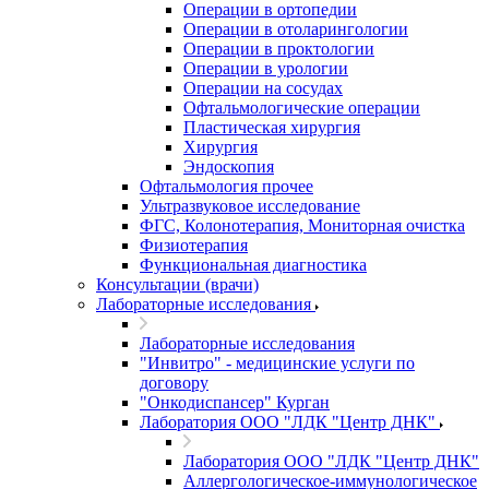
Операции в ортопедии
Операции в отоларингологии
Операции в проктологии
Операции в урологии
Операции на сосудах
Офтальмологические операции
Пластическая хирургия
Хирургия
Эндоскопия
Офтальмология прочее
Ультразвуковое исследование
ФГС, Колонотерапия, Мониторная очистка
Физиотерапия
Функциональная диагностика
Консультации (врачи)
Лабораторные исследования
Лабораторные исследования
"Инвитро" - медицинские услуги по
договору
"Онкодиспансер" Курган
Лаборатория ООО "ЛДК "Центр ДНК"
Лаборатория ООО "ЛДК "Центр ДНК"
Аллергологическое-иммунологическое