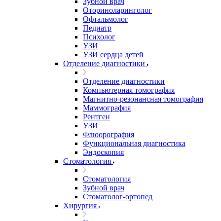
Зубной врач
Оториноларинголог
Офтальмолог
Педиатр
Психолог
УЗИ
УЗИ сердца детей
Отделение диагностики
Отделение диагностики
Компьютерная томография
Магнитно-резонансная томография
Маммография
Рентген
УЗИ
Флюорография
Функциональная диагностика
Эндоскопия
Стоматология
Стоматология
Зубной врач
Стоматолог-ортопед
Хирургия