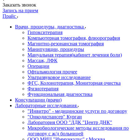
Заказать звонок
Запись на прием
Прайс
Врачи, процедуры, диагностика
Гипокситерапия
Компьютерная томография, флюорография
Магнитно-резонансная томография
Манипуляции, процедуры
Мануальная терапия(кабинет лечения боли)
Массаж, ЛФК
Операции
Офтальмология прочее
Ультразвуковое исследование
ФГС, Колонотерапия, Мониторная очистка
Физиотерапия
Функциональная диагностика
Консультации (врачи)
Лабораторные исследования
"Инвитро" - медицинские услуги по договору
"Онкодиспансер" Курган
Лаборатория ООО "ЛДК "Центр ДНК"
Микробиологические методы исследования по
договору с ж/д больницей
ООО МИЦ "Иммункулус" г.Москва