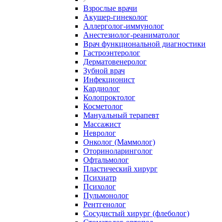
Взрослые врачи
Акушер-гинеколог
Аллерголог-иммунолог
Анестезиолог-реаниматолог
Врач функциональной диагностики
Гастроэнтеролог
Дерматовенеролог
Зубной врач
Инфекционист
Кардиолог
Колопроктолог
Косметолог
Мануальный терапевт
Массажист
Невролог
Онколог (Маммолог)
Оториноларинголог
Офтальмолог
Пластический хирург
Психиатр
Психолог
Пульмонолог
Рентгенолог
Сосудистый хирург (флеболог)