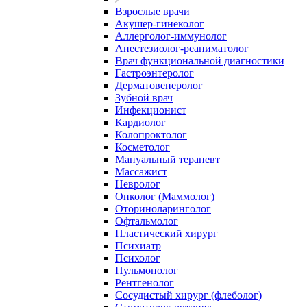
Взрослые врачи
Акушер-гинеколог
Аллерголог-иммунолог
Анестезиолог-реаниматолог
Врач функциональной диагностики
Гастроэнтеролог
Дерматовенеролог
Зубной врач
Инфекционист
Кардиолог
Колопроктолог
Косметолог
Мануальный терапевт
Массажист
Невролог
Онколог (Маммолог)
Оториноларинголог
Офтальмолог
Пластический хирург
Психиатр
Психолог
Пульмонолог
Рентгенолог
Сосудистый хирург (флеболог)