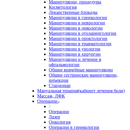
Манипуляции, процедуры
Косметология
Лекарственные блокады
Манипуляции в гинекологии
Манипуляции в неврологии
Манипуляции в онкологии
Манипуляции в отоларингологии
Манипуляции в проктологии
Манипуляции в травматологии
Манипуляции в урологии
Манипуляции в хирургии
Манипуляции и лечение в
офтальмологии
Общие врачебные манипуляции
Общие сестринские манипуляции,
инъекции
Стационар
Мануальная терапия(кабинет лечения боли)
Массаж, ЛФК
Операции
Операции
Лазер
Онкология
Операции в гинекологии