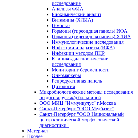
исследование
Анализы ФИА
Биохимический анализ
Витамины (ХЛИА)
Гемостаз
Гормоны (тиреоидная панель) ИФА
Гормоны (тиреоидная панель) ХЛИА
Иммунологические исследования
Инфекции и паразиты (ИФА)
Инфекции методом ПЦР
Клинико-диагностические
исследования
Мониторинг беременности
Онкомаркеры
Репродуктивная панель
Цитология
Микробиологические методы исследования
по договору с ж/д больницей
ООО МИЦ "Иммункулус" г.Москва
Санкт-Петербург "ООО Медбазис"
Санкт-Петербург "ООО Национальный
центр клинической морфологической
диагностики"
Материал
Прочее