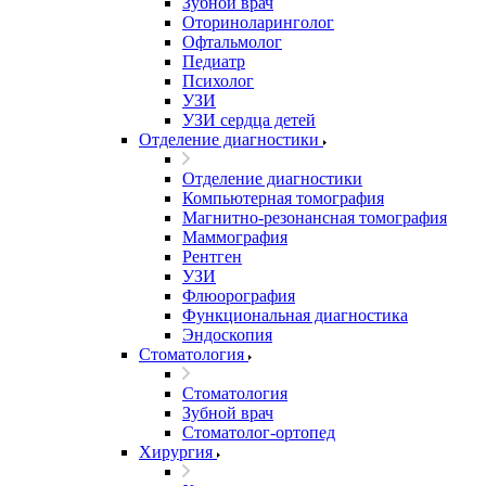
Зубной врач
Оториноларинголог
Офтальмолог
Педиатр
Психолог
УЗИ
УЗИ сердца детей
Отделение диагностики
Отделение диагностики
Компьютерная томография
Магнитно-резонансная томография
Маммография
Рентген
УЗИ
Флюорография
Функциональная диагностика
Эндоскопия
Стоматология
Стоматология
Зубной врач
Стоматолог-ортопед
Хирургия