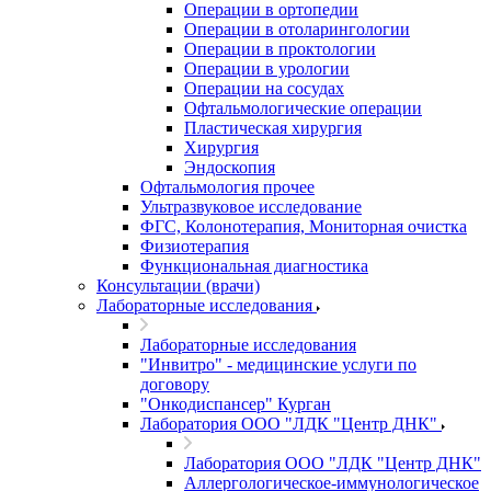
Операции в ортопедии
Операции в отоларингологии
Операции в проктологии
Операции в урологии
Операции на сосудах
Офтальмологические операции
Пластическая хирургия
Хирургия
Эндоскопия
Офтальмология прочее
Ультразвуковое исследование
ФГС, Колонотерапия, Мониторная очистка
Физиотерапия
Функциональная диагностика
Консультации (врачи)
Лабораторные исследования
Лабораторные исследования
"Инвитро" - медицинские услуги по
договору
"Онкодиспансер" Курган
Лаборатория ООО "ЛДК "Центр ДНК"
Лаборатория ООО "ЛДК "Центр ДНК"
Аллергологическое-иммунологическое