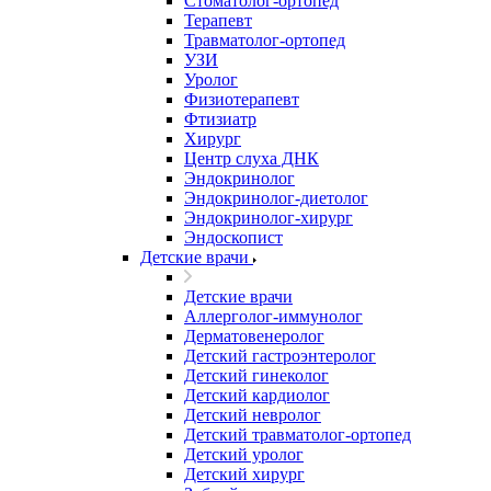
Стоматолог-ортопед
Терапевт
Травматолог-ортопед
УЗИ
Уролог
Физиотерапевт
Фтизиатр
Хирург
Центр слуха ДНК
Эндокринолог
Эндокринолог-диетолог
Эндокринолог-хирург
Эндоскопист
Детские врачи
Детские врачи
Аллерголог-иммунолог
Дерматовенеролог
Детский гастроэнтеролог
Детский гинеколог
Детский кардиолог
Детский невролог
Детский травматолог-ортопед
Детский уролог
Детский хирург