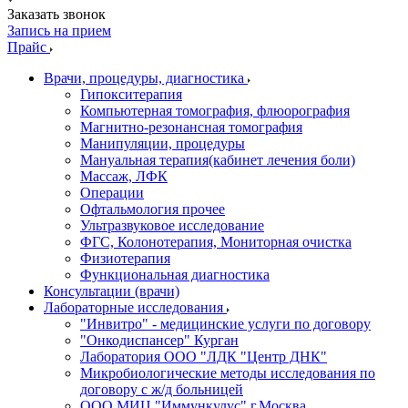
Заказать звонок
Запись на прием
Прайс
Врачи, процедуры, диагностика
Гипокситерапия
Компьютерная томография, флюорография
Магнитно-резонансная томография
Манипуляции, процедуры
Мануальная терапия(кабинет лечения боли)
Массаж, ЛФК
Операции
Офтальмология прочее
Ультразвуковое исследование
ФГС, Колонотерапия, Мониторная очистка
Физиотерапия
Функциональная диагностика
Консультации (врачи)
Лабораторные исследования
"Инвитро" - медицинские услуги по договору
"Онкодиспансер" Курган
Лаборатория ООО "ЛДК "Центр ДНК"
Микробиологические методы исследования по
договору с ж/д больницей
ООО МИЦ "Иммункулус" г.Москва