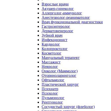
Взрослые врачи
Акушер-гинеколог
Аллерголог-иммунолог
Анестезиолог-реаниматолог
Врач функциональной диагностики
Гастроэнтеролог
Дерматовенеролог
Зубной врач
Инфекционист
Кардиолог
Колопроктолог
Косметолог
Мануальный терапевт
Массажист
Невролог
Онколог (Маммолог)
Оториноларинголог
Офтальмолог
Пластический хирург
Психиатр
Психолог
Пульмонолог
Рентгенолог
Сосудистый хирург (флеболог)