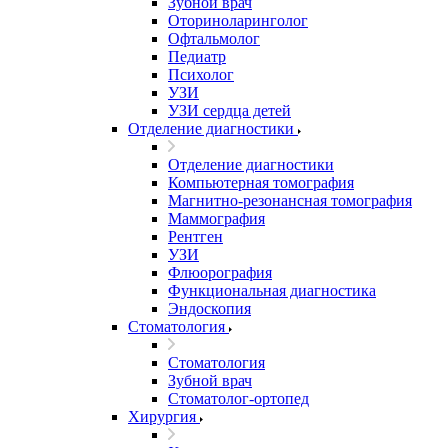
Зубной врач
Оториноларинголог
Офтальмолог
Педиатр
Психолог
УЗИ
УЗИ сердца детей
Отделение диагностики
Отделение диагностики
Компьютерная томография
Магнитно-резонансная томография
Маммография
Рентген
УЗИ
Флюорография
Функциональная диагностика
Эндоскопия
Стоматология
Стоматология
Зубной врач
Стоматолог-ортопед
Хирургия