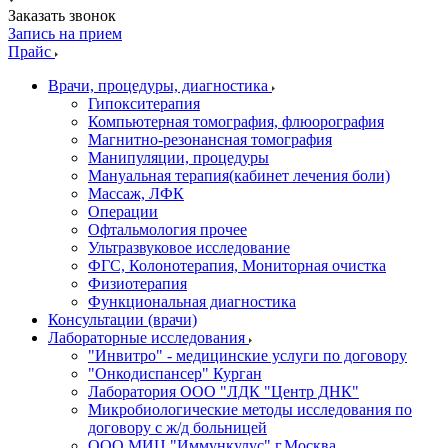
Заказать звонок
Запись на прием
Прайс
Врачи, процедуры, диагностика
Гипокситерапия
Компьютерная томография, флюорография
Магнитно-резонансная томография
Манипуляции, процедуры
Мануальная терапия(кабинет лечения боли)
Массаж, ЛФК
Операции
Офтальмология прочее
Ультразвуковое исследование
ФГС, Колонотерапия, Мониторная очистка
Физиотерапия
Функциональная диагностика
Консультации (врачи)
Лабораторные исследования
"Инвитро" - медицинские услуги по договору
"Онкодиспансер" Курган
Лаборатория ООО "ЛДК "Центр ДНК"
Микробиологические методы исследования по
договору с ж/д больницей
ООО МИЦ "Иммункулус" г.Москва