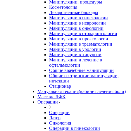
Манипуляции, процедуры
Косметология
Лекарственные блокады
Манипуляции в гинекологии
Манипуляции в неврологии
Манипуляции в онкологии
Манипуляции в отоларингологии
Манипуляции в проктологии
Манипуляции в травматологии
Манипуляции в урологии
Манипуляции в хирургии
Манипуляции и лечение в
офтальмологии
Общие врачебные манипуляции
Общие сестринские манипуляции,
инъекции
Стационар
Мануальная терапия(кабинет лечения боли)
Массаж, ЛФК
Операции
Операции
Лазер
Онкология
Операции в гинекологии