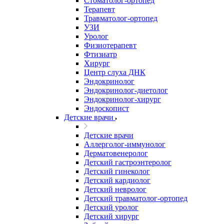
Стоматолог-ортопед
Терапевт
Травматолог-ортопед
УЗИ
Уролог
Физиотерапевт
Фтизиатр
Хирург
Центр слуха ДНК
Эндокринолог
Эндокринолог-диетолог
Эндокринолог-хирург
Эндоскопист
Детские врачи
Детские врачи
Аллерголог-иммунолог
Дерматовенеролог
Детский гастроэнтеролог
Детский гинеколог
Детский кардиолог
Детский невролог
Детский травматолог-ортопед
Детский уролог
Детский хирург