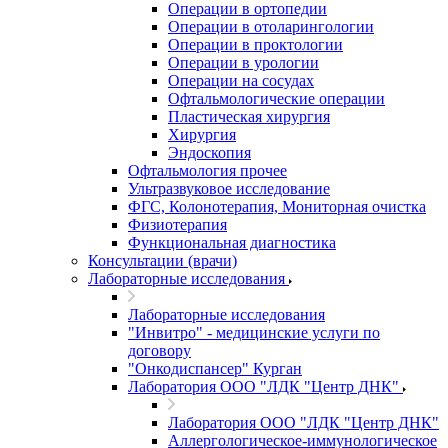
Операции в ортопедии
Операции в отоларингологии
Операции в проктологии
Операции в урологии
Операции на сосудах
Офтальмологические операции
Пластическая хирургия
Хирургия
Эндоскопия
Офтальмология прочее
Ультразвуковое исследование
ФГС, Колонотерапия, Мониторная очистка
Физиотерапия
Функциональная диагностика
Консультации (врачи)
Лабораторные исследования
Лабораторные исследования
"Инвитро" - медицинские услуги по
договору
"Онкодиспансер" Курган
Лаборатория ООО "ЛДК "Центр ДНК"
Лаборатория ООО "ЛДК "Центр ДНК"
Аллергологическое-иммунологическое