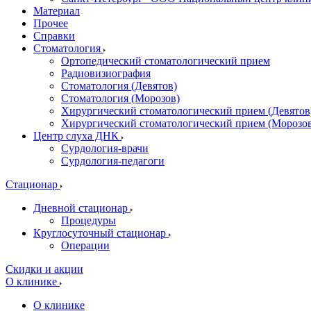
Материал
Прочее
Справки
Стоматология
Ортопедический стоматологический прием
Радиовизиография
Стоматология (Девятов)
Стоматология (Морозов)
Хирургический стоматологический прием (Девятов
Хирургический стоматологический прием (Морозо
Центр слуха ДНК
Сурдология-врачи
Сурдология-педагоги
Стационар
Дневной стационар
Процедуры
Круглосуточный стационар
Операции
Скидки и акции
О клинике
О клинике