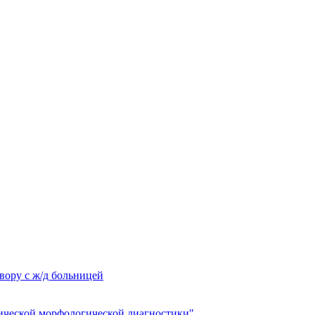
вору с ж/д больницей
ческой морфологической диагностики"