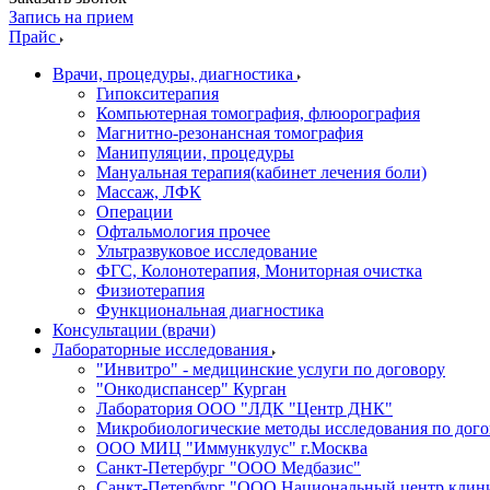
Запись на прием
Прайс
Врачи, процедуры, диагностика
Гипокситерапия
Компьютерная томография, флюорография
Магнитно-резонансная томография
Манипуляции, процедуры
Мануальная терапия(кабинет лечения боли)
Массаж, ЛФК
Операции
Офтальмология прочее
Ультразвуковое исследование
ФГС, Колонотерапия, Мониторная очистка
Физиотерапия
Функциональная диагностика
Консультации (врачи)
Лабораторные исследования
"Инвитро" - медицинские услуги по договору
"Онкодиспансер" Курган
Лаборатория ООО "ЛДК "Центр ДНК"
Микробиологические методы исследования по дого
ООО МИЦ "Иммункулус" г.Москва
Санкт-Петербург "ООО Медбазис"
Санкт-Петербург "ООО Национальный центр клини