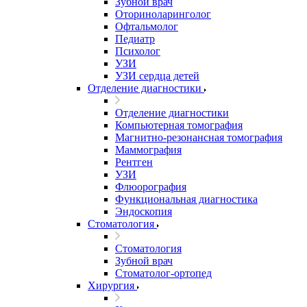
Зубной врач
Оториноларинголог
Офтальмолог
Педиатр
Психолог
УЗИ
УЗИ сердца детей
Отделение диагностики
Отделение диагностики
Компьютерная томография
Магнитно-резонансная томография
Маммография
Рентген
УЗИ
Флюорография
Функциональная диагностика
Эндоскопия
Стоматология
Стоматология
Зубной врач
Стоматолог-ортопед
Хирургия