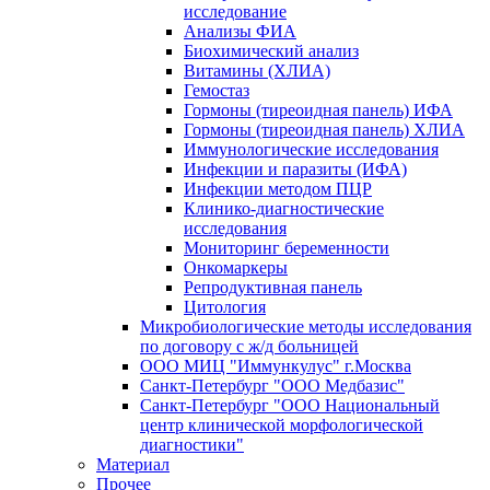
исследование
Анализы ФИА
Биохимический анализ
Витамины (ХЛИА)
Гемостаз
Гормоны (тиреоидная панель) ИФА
Гормоны (тиреоидная панель) ХЛИА
Иммунологические исследования
Инфекции и паразиты (ИФА)
Инфекции методом ПЦР
Клинико-диагностические
исследования
Мониторинг беременности
Онкомаркеры
Репродуктивная панель
Цитология
Микробиологические методы исследования
по договору с ж/д больницей
ООО МИЦ "Иммункулус" г.Москва
Санкт-Петербург "ООО Медбазис"
Санкт-Петербург "ООО Национальный
центр клинической морфологической
диагностики"
Материал
Прочее