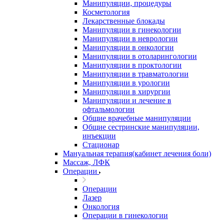
Манипуляции, процедуры
Косметология
Лекарственные блокады
Манипуляции в гинекологии
Манипуляции в неврологии
Манипуляции в онкологии
Манипуляции в отоларингологии
Манипуляции в проктологии
Манипуляции в травматологии
Манипуляции в урологии
Манипуляции в хирургии
Манипуляции и лечение в
офтальмологии
Общие врачебные манипуляции
Общие сестринские манипуляции,
инъекции
Стационар
Мануальная терапия(кабинет лечения боли)
Массаж, ЛФК
Операции
Операции
Лазер
Онкология
Операции в гинекологии