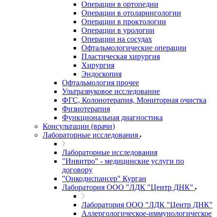
Операции в ортопедии
Операции в отоларингологии
Операции в проктологии
Операции в урологии
Операции на сосудах
Офтальмологические операции
Пластическая хирургия
Хирургия
Эндоскопия
Офтальмология прочее
Ультразвуковое исследование
ФГС, Колонотерапия, Мониторная очистка
Физиотерапия
Функциональная диагностика
Консультации (врачи)
Лабораторные исследования
Лабораторные исследования
"Инвитро" - медицинские услуги по
договору
"Онкодиспансер" Курган
Лаборатория ООО "ЛДК "Центр ДНК"
Лаборатория ООО "ЛДК "Центр ДНК"
Аллергологическое-иммунологическое