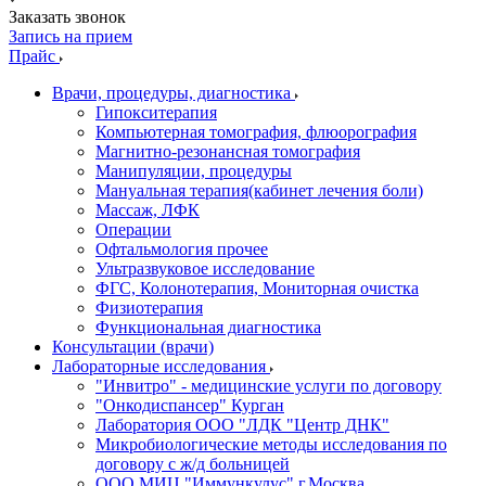
Заказать звонок
Запись на прием
Прайс
Врачи, процедуры, диагностика
Гипокситерапия
Компьютерная томография, флюорография
Магнитно-резонансная томография
Манипуляции, процедуры
Мануальная терапия(кабинет лечения боли)
Массаж, ЛФК
Операции
Офтальмология прочее
Ультразвуковое исследование
ФГС, Колонотерапия, Мониторная очистка
Физиотерапия
Функциональная диагностика
Консультации (врачи)
Лабораторные исследования
"Инвитро" - медицинские услуги по договору
"Онкодиспансер" Курган
Лаборатория ООО "ЛДК "Центр ДНК"
Микробиологические методы исследования по
договору с ж/д больницей
ООО МИЦ "Иммункулус" г.Москва