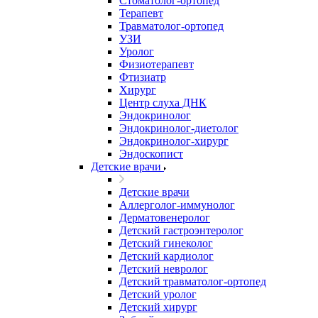
Стоматолог-ортопед
Терапевт
Травматолог-ортопед
УЗИ
Уролог
Физиотерапевт
Фтизиатр
Хирург
Центр слуха ДНК
Эндокринолог
Эндокринолог-диетолог
Эндокринолог-хирург
Эндоскопист
Детские врачи
Детские врачи
Аллерголог-иммунолог
Дерматовенеролог
Детский гастроэнтеролог
Детский гинеколог
Детский кардиолог
Детский невролог
Детский травматолог-ортопед
Детский уролог
Детский хирург