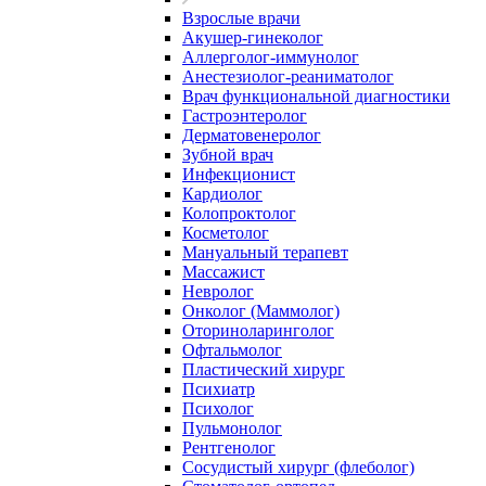
Взрослые врачи
Акушер-гинеколог
Аллерголог-иммунолог
Анестезиолог-реаниматолог
Врач функциональной диагностики
Гастроэнтеролог
Дерматовенеролог
Зубной врач
Инфекционист
Кардиолог
Колопроктолог
Косметолог
Мануальный терапевт
Массажист
Невролог
Онколог (Маммолог)
Оториноларинголог
Офтальмолог
Пластический хирург
Психиатр
Психолог
Пульмонолог
Рентгенолог
Сосудистый хирург (флеболог)