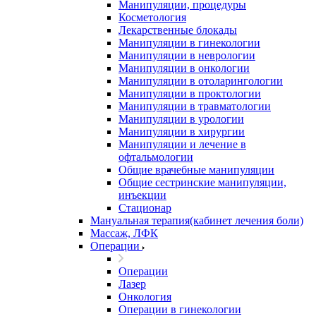
Манипуляции, процедуры
Косметология
Лекарственные блокады
Манипуляции в гинекологии
Манипуляции в неврологии
Манипуляции в онкологии
Манипуляции в отоларингологии
Манипуляции в проктологии
Манипуляции в травматологии
Манипуляции в урологии
Манипуляции в хирургии
Манипуляции и лечение в
офтальмологии
Общие врачебные манипуляции
Общие сестринские манипуляции,
инъекции
Стационар
Мануальная терапия(кабинет лечения боли)
Массаж, ЛФК
Операции
Операции
Лазер
Онкология
Операции в гинекологии