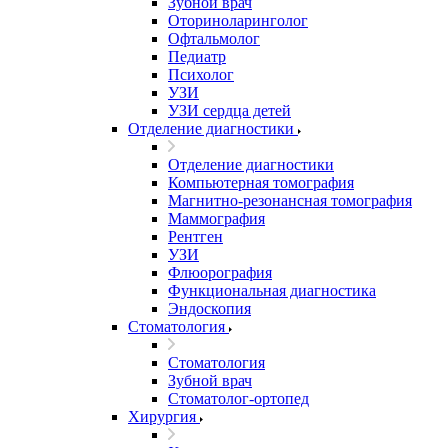
Зубной врач
Оториноларинголог
Офтальмолог
Педиатр
Психолог
УЗИ
УЗИ сердца детей
Отделение диагностики
Отделение диагностики
Компьютерная томография
Магнитно-резонансная томография
Маммография
Рентген
УЗИ
Флюорография
Функциональная диагностика
Эндоскопия
Стоматология
Стоматология
Зубной врач
Стоматолог-ортопед
Хирургия