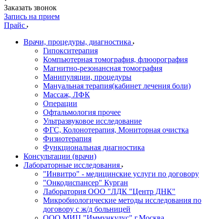
Заказать звонок
Запись на прием
Прайс
Врачи, процедуры, диагностика
Гипокситерапия
Компьютерная томография, флюорография
Магнитно-резонансная томография
Манипуляции, процедуры
Мануальная терапия(кабинет лечения боли)
Массаж, ЛФК
Операции
Офтальмология прочее
Ультразвуковое исследование
ФГС, Колонотерапия, Мониторная очистка
Физиотерапия
Функциональная диагностика
Консультации (врачи)
Лабораторные исследования
"Инвитро" - медицинские услуги по договору
"Онкодиспансер" Курган
Лаборатория ООО "ЛДК "Центр ДНК"
Микробиологические методы исследования по
договору с ж/д больницей
ООО МИЦ "Иммункулус" г.Москва