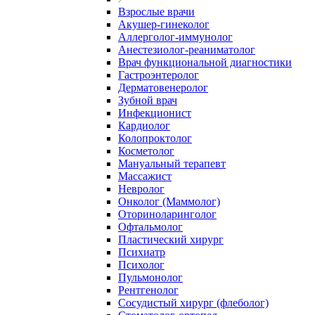
Взрослые врачи
Акушер-гинеколог
Аллерголог-иммунолог
Анестезиолог-реаниматолог
Врач функциональной диагностики
Гастроэнтеролог
Дерматовенеролог
Зубной врач
Инфекционист
Кардиолог
Колопроктолог
Косметолог
Мануальный терапевт
Массажист
Невролог
Онколог (Маммолог)
Оториноларинголог
Офтальмолог
Пластический хирург
Психиатр
Психолог
Пульмонолог
Рентгенолог
Сосудистый хирург (флеболог)