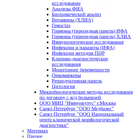
исследование
Анализы ФИА
Биохимический анализ
Витамины (ХЛИА)
Гемостаз
Гормоны (тиреоидная панель) ИФА
Гормоны (тиреоидная панель) ХЛИА
Иммунологические исследования
Инфекции и паразиты (ИФА)
Инфекции методом ПЦР
Клинико-диагностические
исследования
Мониторинг беременности
Онкомаркеры
Репродуктивная панель
Цитология
Микробиологические методы исследования
по договору с ж/д больницей
ООО МИЦ "Иммункулус" г.Москва
Санкт-Петербург "ООО Медбазис"
Санкт-Петербург "ООО Национальный
центр клинической морфологической
диагностики"
Материал
Прочее