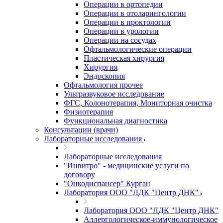
Операции в ортопедии
Операции в отоларингологии
Операции в проктологии
Операции в урологии
Операции на сосудах
Офтальмологические операции
Пластическая хирургия
Хирургия
Эндоскопия
Офтальмология прочее
Ультразвуковое исследование
ФГС, Колонотерапия, Мониторная очистка
Физиотерапия
Функциональная диагностика
Консультации (врачи)
Лабораторные исследования
Лабораторные исследования
"Инвитро" - медицинские услуги по
договору
"Онкодиспансер" Курган
Лаборатория ООО "ЛДК "Центр ДНК"
Лаборатория ООО "ЛДК "Центр ДНК"
Аллергологическое-иммунологическое