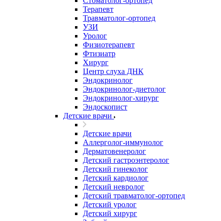
Стоматолог-ортопед
Терапевт
Травматолог-ортопед
УЗИ
Уролог
Физиотерапевт
Фтизиатр
Хирург
Центр слуха ДНК
Эндокринолог
Эндокринолог-диетолог
Эндокринолог-хирург
Эндоскопист
Детские врачи
Детские врачи
Аллерголог-иммунолог
Дерматовенеролог
Детский гастроэнтеролог
Детский гинеколог
Детский кардиолог
Детский невролог
Детский травматолог-ортопед
Детский уролог
Детский хирург