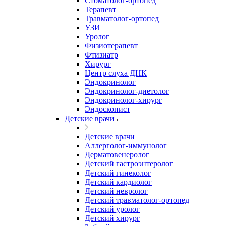
Стоматолог-ортопед
Терапевт
Травматолог-ортопед
УЗИ
Уролог
Физиотерапевт
Фтизиатр
Хирург
Центр слуха ДНК
Эндокринолог
Эндокринолог-диетолог
Эндокринолог-хирург
Эндоскопист
Детские врачи
Детские врачи
Аллерголог-иммунолог
Дерматовенеролог
Детский гастроэнтеролог
Детский гинеколог
Детский кардиолог
Детский невролог
Детский травматолог-ортопед
Детский уролог
Детский хирург