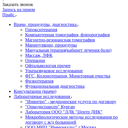
Заказать звонок
Запись на прием
Прайс
Врачи, процедуры, диагностика
Гипокситерапия
Компьютерная томография, флюорография
Магнитно-резонансная томография
Манипуляции, процедуры
Мануальная терапия(кабинет лечения боли)
Массаж, ЛФК
Операции
Офтальмология прочее
Ультразвуковое исследование
ФГС, Колонотерапия, Мониторная очистка
Физиотерапия
Функциональная диагностика
Консультации (врачи)
Лабораторные исследования
"Инвитро" - медицинские услуги по договору
"Онкодиспансер" Курган
Лаборатория ООО "ЛДК "Центр ДНК"
Микробиологические методы исследования по
договору с ж/д больницей
ООО МИЦ "Иммункулус" г.Москва