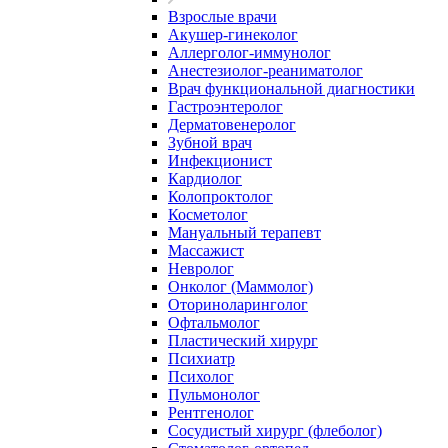
Взрослые врачи
Акушер-гинеколог
Аллерголог-иммунолог
Анестезиолог-реаниматолог
Врач функциональной диагностики
Гастроэнтеролог
Дерматовенеролог
Зубной врач
Инфекционист
Кардиолог
Колопроктолог
Косметолог
Мануальный терапевт
Массажист
Невролог
Онколог (Маммолог)
Оториноларинголог
Офтальмолог
Пластический хирург
Психиатр
Психолог
Пульмонолог
Рентгенолог
Сосудистый хирург (флеболог)