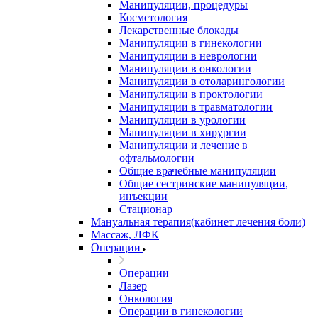
Манипуляции, процедуры
Косметология
Лекарственные блокады
Манипуляции в гинекологии
Манипуляции в неврологии
Манипуляции в онкологии
Манипуляции в отоларингологии
Манипуляции в проктологии
Манипуляции в травматологии
Манипуляции в урологии
Манипуляции в хирургии
Манипуляции и лечение в
офтальмологии
Общие врачебные манипуляции
Общие сестринские манипуляции,
инъекции
Стационар
Мануальная терапия(кабинет лечения боли)
Массаж, ЛФК
Операции
Операции
Лазер
Онкология
Операции в гинекологии