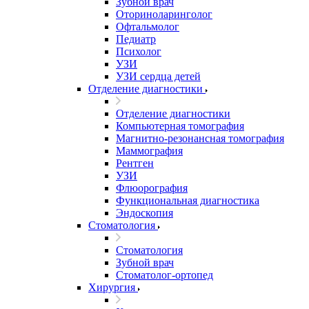
Зубной врач
Оториноларинголог
Офтальмолог
Педиатр
Психолог
УЗИ
УЗИ сердца детей
Отделение диагностики
Отделение диагностики
Компьютерная томография
Магнитно-резонансная томография
Маммография
Рентген
УЗИ
Флюорография
Функциональная диагностика
Эндоскопия
Стоматология
Стоматология
Зубной врач
Стоматолог-ортопед
Хирургия