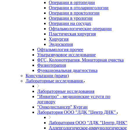
Операции в ортопедии
Операции в отоларингологии
Операции в проктологии
Операции в урологии
Операции на сосудах
Офтальмологические операции
Пластическая хирургия
Хирургия
Эндоскопия
Офтальмология прочее
Ультразвуковое исследование
ФГС, Колонотерапия, Мониторная очистка
Физиотерапия
Функциональная диагностика
Консультации (врачи)
Лабораторные исследования
Лабораторные исследования
"Инвитро" - медицинские услуги по
договору
"Онкодиспансер" Курган
Лаборатория ООО "ЛДК "Центр ДНК"
Лаборатория ООО "ЛДК "Центр ДНК"
Аллергологическое-иммунологическое