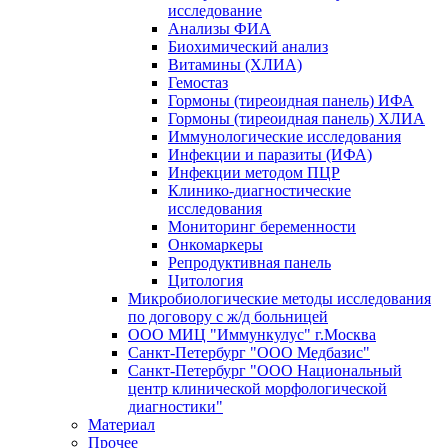
исследование
Анализы ФИА
Биохимический анализ
Витамины (ХЛИА)
Гемостаз
Гормоны (тиреоидная панель) ИФА
Гормоны (тиреоидная панель) ХЛИА
Иммунологические исследования
Инфекции и паразиты (ИФА)
Инфекции методом ПЦР
Клинико-диагностические
исследования
Мониторинг беременности
Онкомаркеры
Репродуктивная панель
Цитология
Микробиологические методы исследования
по договору с ж/д больницей
ООО МИЦ "Иммункулус" г.Москва
Санкт-Петербург "ООО Медбазис"
Санкт-Петербург "ООО Национальный
центр клинической морфологической
диагностики"
Материал
Прочее