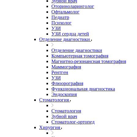
Зубной врач
Оториноларинголог
Офтальмолог
Педиатр
Психолог
УЗИ
УЗИ сердца детей
Отделение диагностики
Отделение диагностики
Компьютерная томография
Магнитно-резонансная томография
Маммография
Рентген
УЗИ
Флюорография
Функциональная диагностика
Эндоскопия
Стоматология
Стоматология
Зубной врач
Стоматолог-ортопед
Хирургия