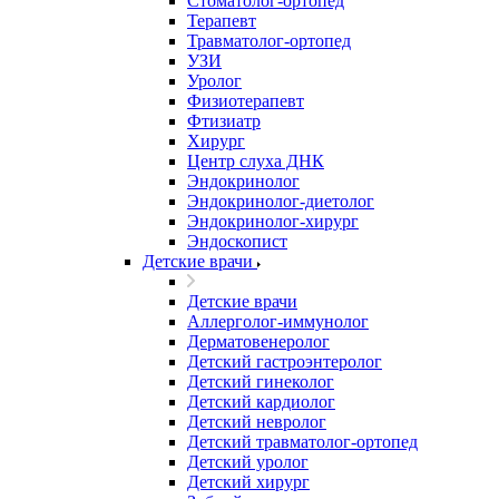
Стоматолог-ортопед
Терапевт
Травматолог-ортопед
УЗИ
Уролог
Физиотерапевт
Фтизиатр
Хирург
Центр слуха ДНК
Эндокринолог
Эндокринолог-диетолог
Эндокринолог-хирург
Эндоскопист
Детские врачи
Детские врачи
Аллерголог-иммунолог
Дерматовенеролог
Детский гастроэнтеролог
Детский гинеколог
Детский кардиолог
Детский невролог
Детский травматолог-ортопед
Детский уролог
Детский хирург