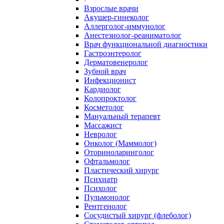
Взрослые врачи
Акушер-гинеколог
Аллерголог-иммунолог
Анестезиолог-реаниматолог
Врач функциональной диагностики
Гастроэнтеролог
Дерматовенеролог
Зубной врач
Инфекционист
Кардиолог
Колопроктолог
Косметолог
Мануальный терапевт
Массажист
Невролог
Онколог (Маммолог)
Оториноларинголог
Офтальмолог
Пластический хирург
Психиатр
Психолог
Пульмонолог
Рентгенолог
Сосудистый хирург (флеболог)