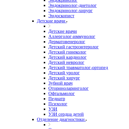
Эндокринолог
Эндокринолог-диетолог
Эндокринолог-хирург
Эндоскопист
Детские врачи
Детские врачи
Аллерголог-иммунолог
Дерматовенеролог
Детский гастроэнтеролог
Детский гинеколог
Детский кардиолог
Детский невролог
Детский травматолог-ортопед
Детский уролог
Детский хирург
Зубной врач
Оториноларинголог
Офтальмолог
Педиатр
Психолог
УЗИ
УЗИ сердца детей
Отделение диагностики