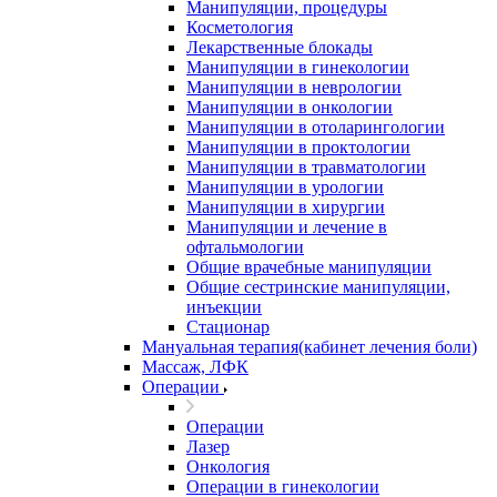
Манипуляции, процедуры
Косметология
Лекарственные блокады
Манипуляции в гинекологии
Манипуляции в неврологии
Манипуляции в онкологии
Манипуляции в отоларингологии
Манипуляции в проктологии
Манипуляции в травматологии
Манипуляции в урологии
Манипуляции в хирургии
Манипуляции и лечение в
офтальмологии
Общие врачебные манипуляции
Общие сестринские манипуляции,
инъекции
Стационар
Мануальная терапия(кабинет лечения боли)
Массаж, ЛФК
Операции
Операции
Лазер
Онкология
Операции в гинекологии