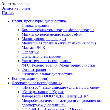
Заказать звонок
Запись на прием
Прайс
Врачи, процедуры, диагностика
Гипокситерапия
Компьютерная томография, флюорография
Магнитно-резонансная томография
Манипуляции, процедуры
Мануальная терапия(кабинет лечения боли)
Массаж, ЛФК
Операции
Офтальмология прочее
Ультразвуковое исследование
ФГС, Колонотерапия, Мониторная очистка
Физиотерапия
Функциональная диагностика
Консультации (врачи)
Лабораторные исследования
"Инвитро" - медицинские услуги по договору
"Онкодиспансер" Курган
Лаборатория ООО "ЛДК "Центр ДНК"
Микробиологические методы исследования по
договору с ж/д больницей
ООО МИЦ "Иммункулус" г.Москва