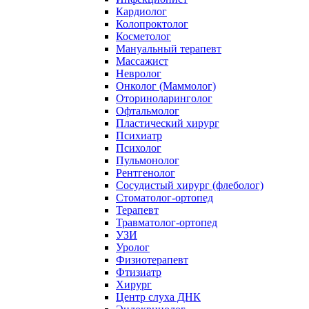
Кардиолог
Колопроктолог
Косметолог
Мануальный терапевт
Массажист
Невролог
Онколог (Маммолог)
Оториноларинголог
Офтальмолог
Пластический хирург
Психиатр
Психолог
Пульмонолог
Рентгенолог
Сосудистый хирург (флеболог)
Стоматолог-ортопед
Терапевт
Травматолог-ортопед
УЗИ
Уролог
Физиотерапевт
Фтизиатр
Хирург
Центр слуха ДНК