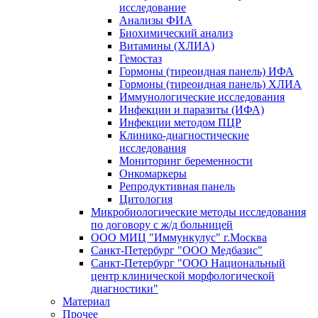
исследование
Анализы ФИА
Биохимический анализ
Витамины (ХЛИА)
Гемостаз
Гормоны (тиреоидная панель) ИФА
Гормоны (тиреоидная панель) ХЛИА
Иммунологические исследования
Инфекции и паразиты (ИФА)
Инфекции методом ПЦР
Клинико-диагностические
исследования
Мониторинг беременности
Онкомаркеры
Репродуктивная панель
Цитология
Микробиологические методы исследования
по договору с ж/д больницей
ООО МИЦ "Иммункулус" г.Москва
Санкт-Петербург "ООО Медбазис"
Санкт-Петербург "ООО Национальный
центр клинической морфологической
диагностики"
Материал
Прочее