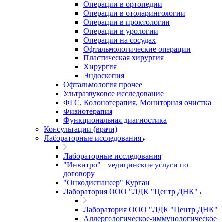
Операции в ортопедии
Операции в отоларингологии
Операции в проктологии
Операции в урологии
Операции на сосудах
Офтальмологические операции
Пластическая хирургия
Хирургия
Эндоскопия
Офтальмология прочее
Ультразвуковое исследование
ФГС, Колонотерапия, Мониторная очистка
Физиотерапия
Функциональная диагностика
Консультации (врачи)
Лабораторные исследования
Лабораторные исследования
"Инвитро" - медицинские услуги по
договору
"Онкодиспансер" Курган
Лаборатория ООО "ЛДК "Центр ДНК"
Лаборатория ООО "ЛДК "Центр ДНК"
Аллергологическое-иммунологическое