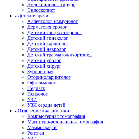
Эндокринолог-хирург
Эндоскопист
Детские врачи
Аллерголог-иммунолог
Дерматовенеролог
Детский гастроэнтеролог
Детский гинеколог
Детский кардиолог
Детский невролог
Детский травматолог-ортопед
Детский уролог
Детский хирург
Зубной врач
Оториноларинголог
Офтальмолог
Педиатр
Психолог
УЗИ
УЗИ сердца детей
Отделение диагностики
Компьютерная томография
Магнитно-резонансная томография
Маммография
Рентген
УЗИ