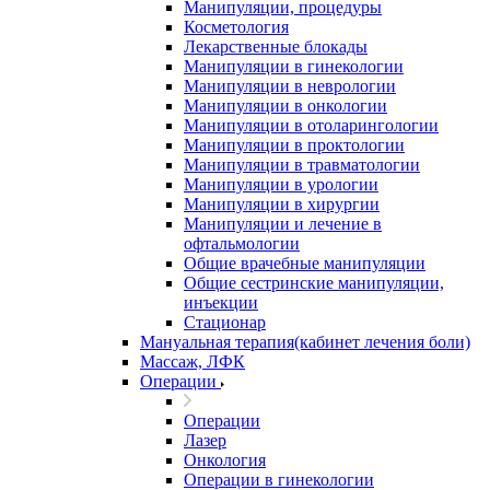
Манипуляции, процедуры
Косметология
Лекарственные блокады
Манипуляции в гинекологии
Манипуляции в неврологии
Манипуляции в онкологии
Манипуляции в отоларингологии
Манипуляции в проктологии
Манипуляции в травматологии
Манипуляции в урологии
Манипуляции в хирургии
Манипуляции и лечение в
офтальмологии
Общие врачебные манипуляции
Общие сестринские манипуляции,
инъекции
Стационар
Мануальная терапия(кабинет лечения боли)
Массаж, ЛФК
Операции
Операции
Лазер
Онкология
Операции в гинекологии