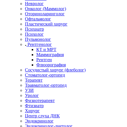
Невролог
Онколог (Маммолог)
Оториноларинголог
Офтальмолог
Пластический хирург
Психиатр
Психолог
Пульмонолог
Рентгенолог
КТ и МРТ
Маммография
Рентген
Флюорография
Сосудистый хирург (флеболог)
Стоматолог-ортопед
Терапевт
Травматолог-ортопед
УЗИ
Уролог
Физиотерапевт
Фтизиатр
Хирург
Центр слуха ДНК
Эндокринолог
Эндокринолог-диетолог