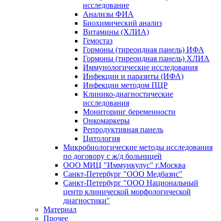
исследование
Анализы ФИА
Биохимический анализ
Витамины (ХЛИА)
Гемостаз
Гормоны (тиреоидная панель) ИФА
Гормоны (тиреоидная панель) ХЛИА
Иммунологические исследования
Инфекции и паразиты (ИФА)
Инфекции методом ПЦР
Клинико-диагностические
исследования
Мониторинг беременности
Онкомаркеры
Репродуктивная панель
Цитология
Микробиологические методы исследования
по договору с ж/д больницей
ООО МИЦ "Иммункулус" г.Москва
Санкт-Петербург "ООО Медбазис"
Санкт-Петербург "ООО Национальный
центр клинической морфологической
диагностики"
Материал
Прочее