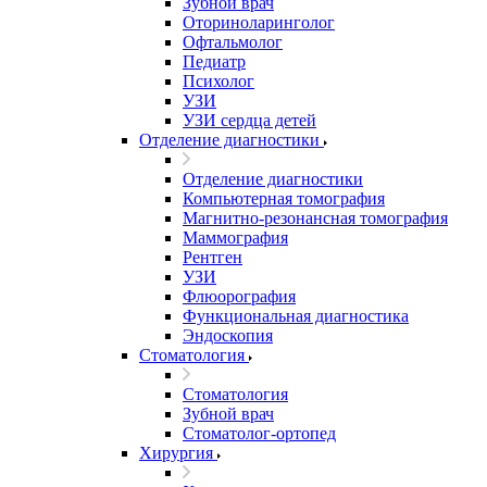
Зубной врач
Оториноларинголог
Офтальмолог
Педиатр
Психолог
УЗИ
УЗИ сердца детей
Отделение диагностики
Отделение диагностики
Компьютерная томография
Магнитно-резонансная томография
Маммография
Рентген
УЗИ
Флюорография
Функциональная диагностика
Эндоскопия
Стоматология
Стоматология
Зубной врач
Стоматолог-ортопед
Хирургия