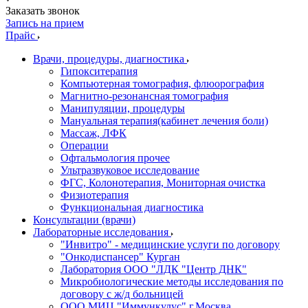
Заказать звонок
Запись на прием
Прайс
Врачи, процедуры, диагностика
Гипокситерапия
Компьютерная томография, флюорография
Магнитно-резонансная томография
Манипуляции, процедуры
Мануальная терапия(кабинет лечения боли)
Массаж, ЛФК
Операции
Офтальмология прочее
Ультразвуковое исследование
ФГС, Колонотерапия, Мониторная очистка
Физиотерапия
Функциональная диагностика
Консультации (врачи)
Лабораторные исследования
"Инвитро" - медицинские услуги по договору
"Онкодиспансер" Курган
Лаборатория ООО "ЛДК "Центр ДНК"
Микробиологические методы исследования по
договору с ж/д больницей
ООО МИЦ "Иммункулус" г.Москва