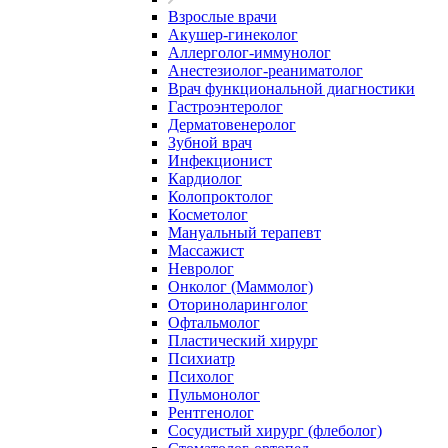
Взрослые врачи
Акушер-гинеколог
Аллерголог-иммунолог
Анестезиолог-реаниматолог
Врач функциональной диагностики
Гастроэнтеролог
Дерматовенеролог
Зубной врач
Инфекционист
Кардиолог
Колопроктолог
Косметолог
Мануальный терапевт
Массажист
Невролог
Онколог (Маммолог)
Оториноларинголог
Офтальмолог
Пластический хирург
Психиатр
Психолог
Пульмонолог
Рентгенолог
Сосудистый хирург (флеболог)