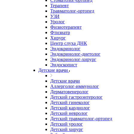
Стоматолог-ортопед
Терапевт
Травматолог-ортопед
УЗИ
Уролог
Физиотерапевт
Фтизиатр
Хирург
Центр слуха ДНК
Эндокринолог
Эндокринолог-диетолог
Эндокринолог-хирург
Эндоскопист
Детские врачи
Детские врачи
Аллерголог-иммунолог
Дерматовенеролог
Детский гастроэнтеролог
Детский гинеколог
Детский кардиолог
Детский невролог
Детский травматолог-ортопед
Детский уролог
Детский хирург