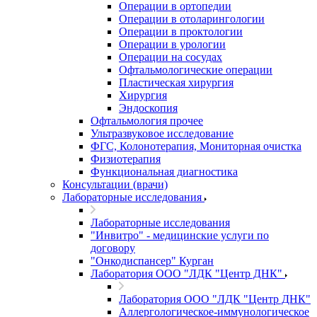
Операции в ортопедии
Операции в отоларингологии
Операции в проктологии
Операции в урологии
Операции на сосудах
Офтальмологические операции
Пластическая хирургия
Хирургия
Эндоскопия
Офтальмология прочее
Ультразвуковое исследование
ФГС, Колонотерапия, Мониторная очистка
Физиотерапия
Функциональная диагностика
Консультации (врачи)
Лабораторные исследования
Лабораторные исследования
"Инвитро" - медицинские услуги по
договору
"Онкодиспансер" Курган
Лаборатория ООО "ЛДК "Центр ДНК"
Лаборатория ООО "ЛДК "Центр ДНК"
Аллергологическое-иммунологическое