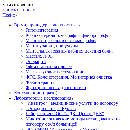
Заказать звонок
Запись на прием
Прайс
Врачи, процедуры, диагностика
Гипокситерапия
Компьютерная томография, флюорография
Магнитно-резонансная томография
Манипуляции, процедуры
Мануальная терапия(кабинет лечения боли)
Массаж, ЛФК
Операции
Офтальмология прочее
Ультразвуковое исследование
ФГС, Колонотерапия, Мониторная очистка
Физиотерапия
Функциональная диагностика
Консультации (врачи)
Лабораторные исследования
"Инвитро" - медицинские услуги по договору
"Онкодиспансер" Курган
Лаборатория ООО "ЛДК "Центр ДНК"
Микробиологические методы исследования по
договору с ж/д больницей
ООО МИЦ "Иммункулус" г.Москва