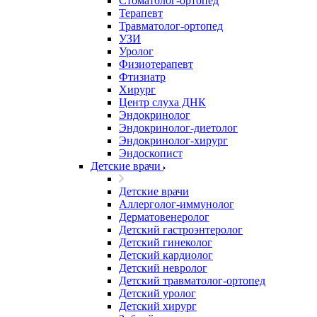
Стоматолог-ортопед
Терапевт
Травматолог-ортопед
УЗИ
Уролог
Физиотерапевт
Фтизиатр
Хирург
Центр слуха ДНК
Эндокринолог
Эндокринолог-диетолог
Эндокринолог-хирург
Эндоскопист
Детские врачи
Детские врачи
Аллерголог-иммунолог
Дерматовенеролог
Детский гастроэнтеролог
Детский гинеколог
Детский кардиолог
Детский невролог
Детский травматолог-ортопед
Детский уролог
Детский хирург