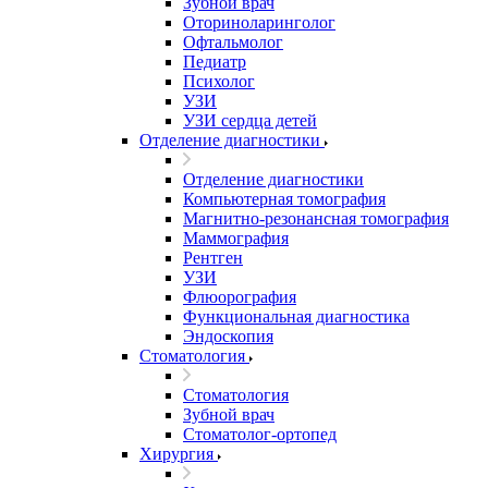
Зубной врач
Оториноларинголог
Офтальмолог
Педиатр
Психолог
УЗИ
УЗИ сердца детей
Отделение диагностики
Отделение диагностики
Компьютерная томография
Магнитно-резонансная томография
Маммография
Рентген
УЗИ
Флюорография
Функциональная диагностика
Эндоскопия
Стоматология
Стоматология
Зубной врач
Стоматолог-ортопед
Хирургия