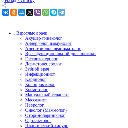
Назад к списку
Взрослые врачи
Акушер-гинеколог
Аллерголог-иммунолог
Анестезиолог-реаниматолог
Врач функциональной диагностики
Гастроэнтеролог
Дерматовенеролог
Зубной врач
Инфекционист
Кардиолог
Колопроктолог
Косметолог
Мануальный терапевт
Массажист
Невролог
Онколог (Маммолог)
Оториноларинголог
Офтальмолог
Пластический хирург