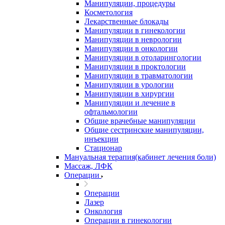
Манипуляции, процедуры
Косметология
Лекарственные блокады
Манипуляции в гинекологии
Манипуляции в неврологии
Манипуляции в онкологии
Манипуляции в отоларингологии
Манипуляции в проктологии
Манипуляции в травматологии
Манипуляции в урологии
Манипуляции в хирургии
Манипуляции и лечение в
офтальмологии
Общие врачебные манипуляции
Общие сестринские манипуляции,
инъекции
Стационар
Мануальная терапия(кабинет лечения боли)
Массаж, ЛФК
Операции
Операции
Лазер
Онкология
Операции в гинекологии