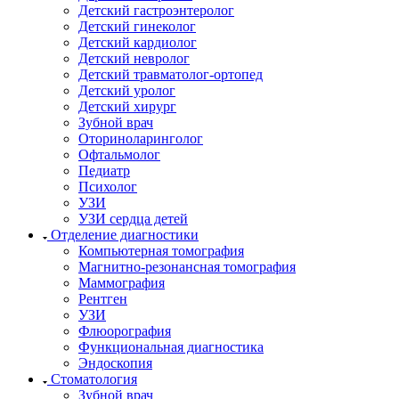
Детский гастроэнтеролог
Детский гинеколог
Детский кардиолог
Детский невролог
Детский травматолог-ортопед
Детский уролог
Детский хирург
Зубной врач
Оториноларинголог
Офтальмолог
Педиатр
Психолог
УЗИ
УЗИ сердца детей
Отделение диагностики
Компьютерная томография
Магнитно-резонансная томография
Маммография
Рентген
УЗИ
Флюорография
Функциональная диагностика
Эндоскопия
Стоматология
Зубной врач