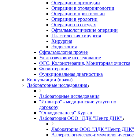
Операции в ортопедии
Операции в отоларингологии
Операции в проктологии
Операции в урологии
Операции на сосудах
Офтальмологические операции
Пластическая хирургия
Хирургия
Эндоскопия
Офтальмология прочее
Ультразвуковое исследование
ФГС, Колонотерапия, Мониторная очистка
Физиотерапия
Функциональная диагностика
Консультации (врачи)
Лабораторные исследования
Лабораторные исследования
"Инвитро" - медицинские услуги по
договору
"Онкодиспансер" Курган
Лаборатория ООО "ЛДК "Центр ДНК"
Лаборатория ООО "ЛДК "Центр ДНК"
Аллергологическое-иммунологическое