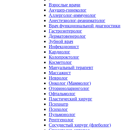
Взрослые врачи
Акушер-гинеколог
Аллерголог-иммунолог
Анестезиолог-реаниматолог
Врач функциональной диагностики
Гастроэнтеролог
Дерматовенеролог
Зубной врач
Инфекционист
Кардиолог
Колопроктолог
Косметолог
Мануальный терапевт
Массажист
Невролог
Онколог (Маммолог)
Оториноларинголог
Офтальмолог
Пластический хирург
Психиатр
Психолог
Пульмонолог
Рентгенолог
Сосудистый хирург (флеболог)