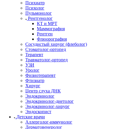
Психиатр
Психолог
Пульмонолог
Рентгенолог
КТ и МРТ
Маммография
Рентген
Флюорография
Сосудистый хирург (флеболог)
Стоматолог-ортопед
Терапевт
Травматолог-ортопед
УЗИ
Уролог
Физиотерапевт
Фтизиатр
Хирург
Центр слуха ДНК
Эндокринолог
Эндокринолог-диетолог
Эндокринолог-хирург
Эндоскопист
Детские врачи
Аллерголог-иммунолог
Дерматовенеролог