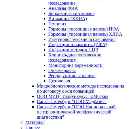
исследование
Анализы ФИА
Биохимический анализ
Витамины (ХЛИА)
Гемостаз
Гормоны (тиреоидная панель) ИФА
Гормоны (тиреоидная панель) ХЛИА
Иммунологические исследования
Инфекции и паразиты (ИФА)
Инфекции методом ПЦР
Клинико-диагностические
исследования
Мониторинг беременности
Онкомаркеры
Репродуктивная панель
Цитология
Микробиологические методы исследования
по договору с ж/д больницей
ООО МИЦ "Иммункулус" г.Москва
Санкт-Петербург "ООО Медбазис"
Санкт-Петербург "ООО Национальный
центр клинической морфологической
диагностики"
Материал
Прочее