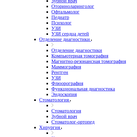
Зубной врач
Оториноларинголог
Офтальмолог
Педиатр
Психолог
УЗИ
УЗИ сердца детей
Отделение диагностики
Отделение диагностики
Компьютерная томография
Магнитно-резонансная томография
Маммография
Рентген
УЗИ
Флюорография
Функциональная диагностика
Эндоскопия
Стоматология
Стоматология
Зубной врач
Стоматолог-ортопед
Хирургия