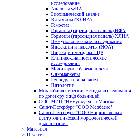
исследование
Анализы ФИА
Биохимический анализ
Витамины (ХЛИА)
Гемостаз
Гормоны (тиреоидная панель) ИФА
Гормоны (тиреоидная панель) ХЛИА
Иммунологические исследования
Инфекции и паразиты (ИФА)
Инфекции методом ПЦР
Клинико-диагностические
исследования
Мониторинг беременности
Онкомаркеры
Репродуктивная панель
Цитология
Микробиологические методы исследования
по договору с ж/д больницей
ООО МИЦ "Иммункулус" г.Москва
Санкт-Петербург "ООО Медбазис"
Санкт-Петербург "ООО Национальный
центр клинической морфологической
диагностики"
Материал
Прочее