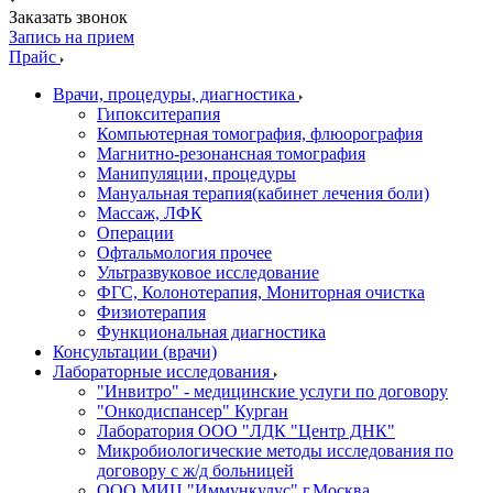
Заказать звонок
Запись на прием
Прайс
Врачи, процедуры, диагностика
Гипокситерапия
Компьютерная томография, флюорография
Магнитно-резонансная томография
Манипуляции, процедуры
Мануальная терапия(кабинет лечения боли)
Массаж, ЛФК
Операции
Офтальмология прочее
Ультразвуковое исследование
ФГС, Колонотерапия, Мониторная очистка
Физиотерапия
Функциональная диагностика
Консультации (врачи)
Лабораторные исследования
"Инвитро" - медицинские услуги по договору
"Онкодиспансер" Курган
Лаборатория ООО "ЛДК "Центр ДНК"
Микробиологические методы исследования по
договору с ж/д больницей
ООО МИЦ "Иммункулус" г.Москва