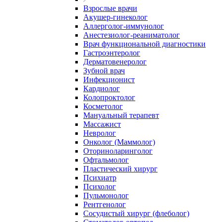
Взрослые врачи
Акушер-гинеколог
Аллерголог-иммунолог
Анестезиолог-реаниматолог
Врач функциональной диагностики
Гастроэнтеролог
Дерматовенеролог
Зубной врач
Инфекционист
Кардиолог
Колопроктолог
Косметолог
Мануальный терапевт
Массажист
Невролог
Онколог (Маммолог)
Оториноларинголог
Офтальмолог
Пластический хирург
Психиатр
Психолог
Пульмонолог
Рентгенолог
Сосудистый хирург (флеболог)