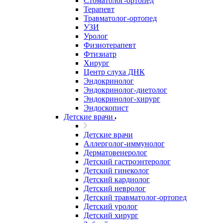
Стоматолог-ортопед
Терапевт
Травматолог-ортопед
УЗИ
Уролог
Физиотерапевт
Фтизиатр
Хирург
Центр слуха ДНК
Эндокринолог
Эндокринолог-диетолог
Эндокринолог-хирург
Эндоскопист
Детские врачи
Детские врачи
Аллерголог-иммунолог
Дерматовенеролог
Детский гастроэнтеролог
Детский гинеколог
Детский кардиолог
Детский невролог
Детский травматолог-ортопед
Детский уролог
Детский хирург