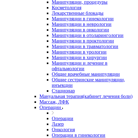
Манипуляции, процедуры
Косметология
Лекарственные блокады
Манипуляции в гинекологии
Манипуляции в неврологии
Манипуляции в онкологии
Манипуляции в отоларингологии
Манипуляции в проктологии
Манипуляции в травматологии
Манипуляции в урологии
Манипуляции в хирургии
Манипуляции и лечение в
офтальмологии
Общие врачебные манипуляции
Общие сестринские манипуляции,
инъекции
Стационар
Мануальная терапия(кабинет лечения боли)
Массаж, ЛФК
Операции
Операции
Лазер
Онкология
Операции в гинекологии