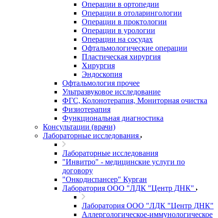
Операции в ортопедии
Операции в отоларингологии
Операции в проктологии
Операции в урологии
Операции на сосудах
Офтальмологические операции
Пластическая хирургия
Хирургия
Эндоскопия
Офтальмология прочее
Ультразвуковое исследование
ФГС, Колонотерапия, Мониторная очистка
Физиотерапия
Функциональная диагностика
Консультации (врачи)
Лабораторные исследования
Лабораторные исследования
"Инвитро" - медицинские услуги по
договору
"Онкодиспансер" Курган
Лаборатория ООО "ЛДК "Центр ДНК"
Лаборатория ООО "ЛДК "Центр ДНК"
Аллергологическое-иммунологическое