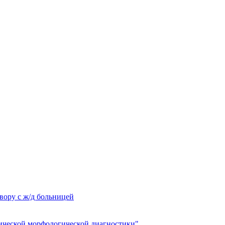
вору с ж/д больницей
ческой морфологической диагностики"