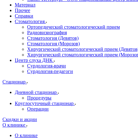
Материал
Прочее
Справки
Стоматология
Ортопедический стоматологический прием
Радиовизиография
Стоматология (Девятов)
Стоматология (Морозов)
Хирургический стоматологический прием (Девятов
Хирургический стоматологический прием (Морозо
Центр слуха ДНК
Сурдология-врачи
Сурдология-педагоги
Стационар
Дневной стационар
Процедуры
Круглосуточный стационар
Операции
Скидки и акции
О клинике
О клинике