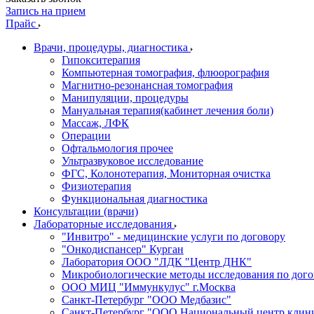
Запись на прием
Прайс
Врачи, процедуры, диагностика
Гипокситерапия
Компьютерная томография, флюорография
Магнитно-резонансная томография
Манипуляции, процедуры
Мануальная терапия(кабинет лечения боли)
Массаж, ЛФК
Операции
Офтальмология прочее
Ультразвуковое исследование
ФГС, Колонотерапия, Мониторная очистка
Физиотерапия
Функциональная диагностика
Консультации (врачи)
Лабораторные исследования
"Инвитро" - медицинские услуги по договору
"Онкодиспансер" Курган
Лаборатория ООО "ЛДК "Центр ДНК"
Микробиологические методы исследования по дого
ООО МИЦ "Иммункулус" г.Москва
Санкт-Петербург "ООО Медбазис"
Санкт-Петербург "ООО Национальный центр клини