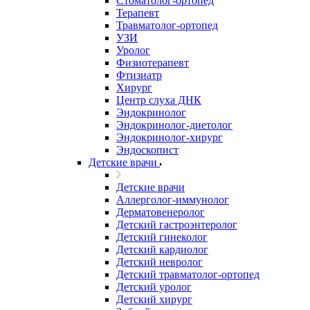
Стоматолог-ортопед
Терапевт
Травматолог-ортопед
УЗИ
Уролог
Физиотерапевт
Фтизиатр
Хирург
Центр слуха ДНК
Эндокринолог
Эндокринолог-диетолог
Эндокринолог-хирург
Эндоскопист
Детские врачи
Детские врачи
Аллерголог-иммунолог
Дерматовенеролог
Детский гастроэнтеролог
Детский гинеколог
Детский кардиолог
Детский невролог
Детский травматолог-ортопед
Детский уролог
Детский хирург