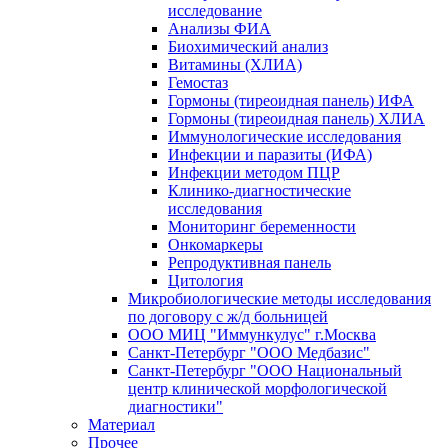
исследование
Анализы ФИА
Биохимический анализ
Витамины (ХЛИА)
Гемостаз
Гормоны (тиреоидная панель) ИФА
Гормоны (тиреоидная панель) ХЛИА
Иммунологические исследования
Инфекции и паразиты (ИФА)
Инфекции методом ПЦР
Клинико-диагностические
исследования
Мониторинг беременности
Онкомаркеры
Репродуктивная панель
Цитология
Микробиологические методы исследования
по договору с ж/д больницей
ООО МИЦ "Иммункулус" г.Москва
Санкт-Петербург "ООО Медбазис"
Санкт-Петербург "ООО Национальный
центр клинической морфологической
диагностики"
Материал
Прочее