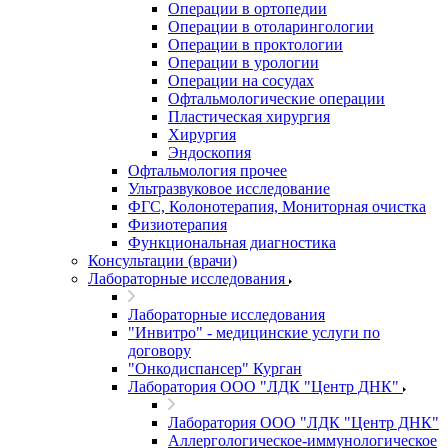
Операции в ортопедии
Операции в отоларингологии
Операции в проктологии
Операции в урологии
Операции на сосудах
Офтальмологические операции
Пластическая хирургия
Хирургия
Эндоскопия
Офтальмология прочее
Ультразвуковое исследование
ФГС, Колонотерапия, Мониторная очистка
Физиотерапия
Функциональная диагностика
Консультации (врачи)
Лабораторные исследования
Лабораторные исследования
"Инвитро" - медицинские услуги по
договору
"Онкодиспансер" Курган
Лаборатория ООО "ЛДК "Центр ДНК"
Лаборатория ООО "ЛДК "Центр ДНК"
Аллергологическое-иммунологическое