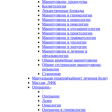
Манипуляции, процедуры
Косметология
Лекарственные блокады
Манипуляции в гинекологии
Манипуляции в неврологии
Манипуляции в онкологии
Манипуляции в отоларингологии
Манипуляции в проктологии
Манипуляции в травматологии
Манипуляции в урологии
Манипуляции в хирургии
Манипуляции и лечение в
офтальмологии
Общие врачебные манипуляции
Общие сестринские манипуляции,
инъекции
Стационар
Мануальная терапия(кабинет лечения боли)
Массаж, ЛФК
Операции
Операции
Лазер
Онкология
Операции в гинекологии