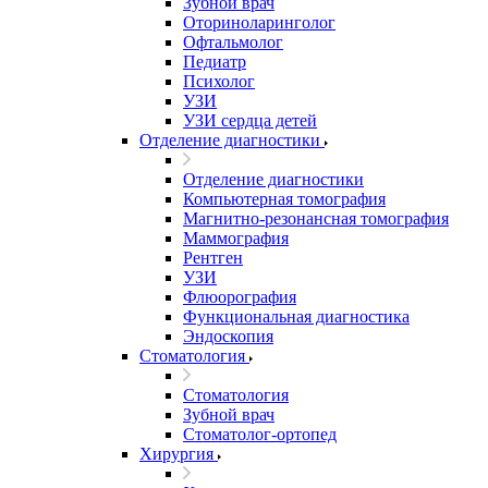
Зубной врач
Оториноларинголог
Офтальмолог
Педиатр
Психолог
УЗИ
УЗИ сердца детей
Отделение диагностики
Отделение диагностики
Компьютерная томография
Магнитно-резонансная томография
Маммография
Рентген
УЗИ
Флюорография
Функциональная диагностика
Эндоскопия
Стоматология
Стоматология
Зубной врач
Стоматолог-ортопед
Хирургия