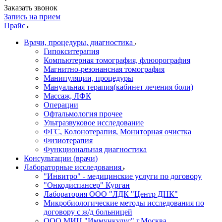
Заказать звонок
Запись на прием
Прайс
Врачи, процедуры, диагностика
Гипокситерапия
Компьютерная томография, флюорография
Магнитно-резонансная томография
Манипуляции, процедуры
Мануальная терапия(кабинет лечения боли)
Массаж, ЛФК
Операции
Офтальмология прочее
Ультразвуковое исследование
ФГС, Колонотерапия, Мониторная очистка
Физиотерапия
Функциональная диагностика
Консультации (врачи)
Лабораторные исследования
"Инвитро" - медицинские услуги по договору
"Онкодиспансер" Курган
Лаборатория ООО "ЛДК "Центр ДНК"
Микробиологические методы исследования по
договору с ж/д больницей
ООО МИЦ "Иммункулус" г.Москва