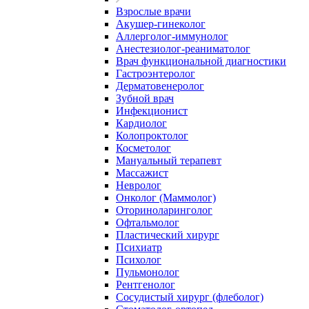
Взрослые врачи
Акушер-гинеколог
Аллерголог-иммунолог
Анестезиолог-реаниматолог
Врач функциональной диагностики
Гастроэнтеролог
Дерматовенеролог
Зубной врач
Инфекционист
Кардиолог
Колопроктолог
Косметолог
Мануальный терапевт
Массажист
Невролог
Онколог (Маммолог)
Оториноларинголог
Офтальмолог
Пластический хирург
Психиатр
Психолог
Пульмонолог
Рентгенолог
Сосудистый хирург (флеболог)