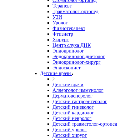
Стоматолог-ортопед
Терапевт
Травматолог-ортопед
УЗИ
Уролог
Физиотерапевт
Фтизиатр
Хирург
Центр слуха ДНК
Эндокринолог
Эндокринолог-диетолог
Эндокринолог-хирург
Эндоскопист
Детские врачи
Детские врачи
Аллерголог-иммунолог
Дерматовенеролог
Детский гастроэнтеролог
Детский гинеколог
Детский кардиолог
Детский невролог
Детский травматолог-ортопед
Детский уролог
Детский хирург