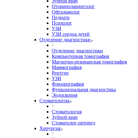
Зубной врач
Оториноларинголог
Офтальмолог
Педиатр
Психолог
УЗИ
УЗИ сердца детей
Отделение диагностики
Отделение диагностики
Компьютерная томография
Магнитно-резонансная томография
Маммография
Рентген
УЗИ
Флюорография
Функциональная диагностика
Эндоскопия
Стоматология
Стоматология
Зубной врач
Стоматолог-ортопед
Хирургия