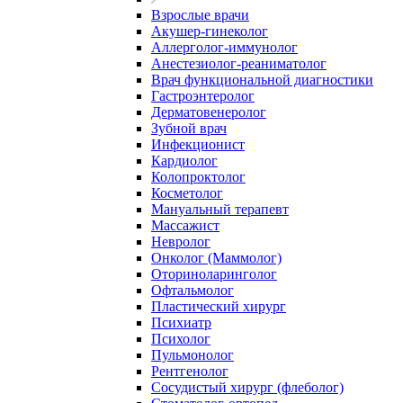
Взрослые врачи
Акушер-гинеколог
Аллерголог-иммунолог
Анестезиолог-реаниматолог
Врач функциональной диагностики
Гастроэнтеролог
Дерматовенеролог
Зубной врач
Инфекционист
Кардиолог
Колопроктолог
Косметолог
Мануальный терапевт
Массажист
Невролог
Онколог (Маммолог)
Оториноларинголог
Офтальмолог
Пластический хирург
Психиатр
Психолог
Пульмонолог
Рентгенолог
Сосудистый хирург (флеболог)