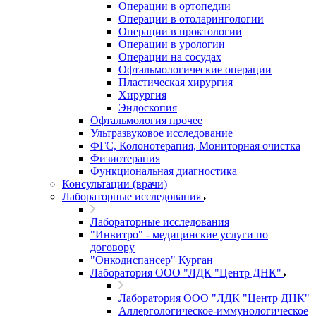
Операции в ортопедии
Операции в отоларингологии
Операции в проктологии
Операции в урологии
Операции на сосудах
Офтальмологические операции
Пластическая хирургия
Хирургия
Эндоскопия
Офтальмология прочее
Ультразвуковое исследование
ФГС, Колонотерапия, Мониторная очистка
Физиотерапия
Функциональная диагностика
Консультации (врачи)
Лабораторные исследования
Лабораторные исследования
"Инвитро" - медицинские услуги по
договору
"Онкодиспансер" Курган
Лаборатория ООО "ЛДК "Центр ДНК"
Лаборатория ООО "ЛДК "Центр ДНК"
Аллергологическое-иммунологическое