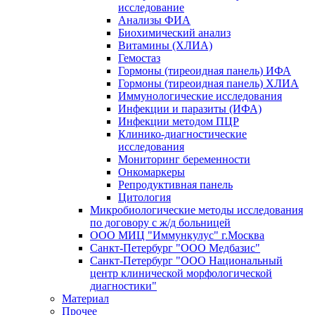
исследование
Анализы ФИА
Биохимический анализ
Витамины (ХЛИА)
Гемостаз
Гормоны (тиреоидная панель) ИФА
Гормоны (тиреоидная панель) ХЛИА
Иммунологические исследования
Инфекции и паразиты (ИФА)
Инфекции методом ПЦР
Клинико-диагностические
исследования
Мониторинг беременности
Онкомаркеры
Репродуктивная панель
Цитология
Микробиологические методы исследования
по договору с ж/д больницей
ООО МИЦ "Иммункулус" г.Москва
Санкт-Петербург "ООО Медбазис"
Санкт-Петербург "ООО Национальный
центр клинической морфологической
диагностики"
Материал
Прочее