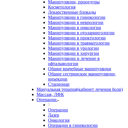
Манипуляции, процедуры
Косметология
Лекарственные блокады
Манипуляции в гинекологии
Манипуляции в неврологии
Манипуляции в онкологии
Манипуляции в отоларингологии
Манипуляции в проктологии
Манипуляции в травматологии
Манипуляции в урологии
Манипуляции в хирургии
Манипуляции и лечение в
офтальмологии
Общие врачебные манипуляции
Общие сестринские манипуляции,
инъекции
Стационар
Мануальная терапия(кабинет лечения боли)
Массаж, ЛФК
Операции
Операции
Лазер
Онкология
Операции в гинекологии