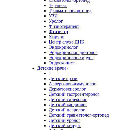
Стоматолог-ортопед
Терапевт
Травматолог-ортопед
УЗИ
Уролог
Физиотерапевт
Фтизиатр
Хирург
Центр слуха ДНК
Эндокринолог
Эндокринолог-диетолог
Эндокринолог-хирург
Эндоскопист
Детские врачи
Детские врачи
Аллерголог-иммунолог
Дерматовенеролог
Детский гастроэнтеролог
Детский гинеколог
Детский кардиолог
Детский невролог
Детский травматолог-ортопед
Детский уролог
Детский хирург