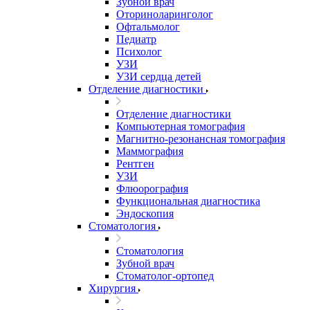
Зубной врач
Оториноларинголог
Офтальмолог
Педиатр
Психолог
УЗИ
УЗИ сердца детей
Отделение диагностики
Отделение диагностики
Компьютерная томография
Магнитно-резонансная томография
Маммография
Рентген
УЗИ
Флюорография
Функциональная диагностика
Эндоскопия
Стоматология
Стоматология
Зубной врач
Стоматолог-ортопед
Хирургия