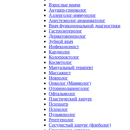
Взрослые врачи
Акушер-гинеколог
Аллерголог-иммунолог
Анестезиолог-реаниматолог
Врач функциональной диагностики
Гастроэнтеролог
Дерматовенеролог
Зубной врач
Инфекционист
Кардиолог
Колопроктолог
Косметолог
Мануальный терапевт
Массажист
Невролог
Онколог (Маммолог)
Оториноларинголог
Офтальмолог
Пластический хирург
Психиатр
Психолог
Пульмонолог
Рентгенолог
Сосудистый хирург (флеболог)