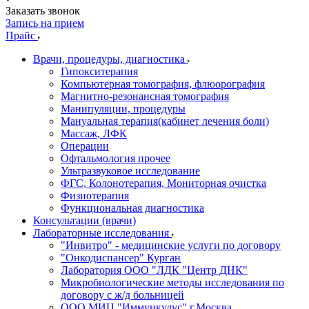
Заказать звонок
Запись на прием
Прайс
Врачи, процедуры, диагностика
Гипокситерапия
Компьютерная томография, флюорография
Магнитно-резонансная томография
Манипуляции, процедуры
Мануальная терапия(кабинет лечения боли)
Массаж, ЛФК
Операции
Офтальмология прочее
Ультразвуковое исследование
ФГС, Колонотерапия, Мониторная очистка
Физиотерапия
Функциональная диагностика
Консультации (врачи)
Лабораторные исследования
"Инвитро" - медицинские услуги по договору
"Онкодиспансер" Курган
Лаборатория ООО "ЛДК "Центр ДНК"
Микробиологические методы исследования по
договору с ж/д больницей
ООО МИЦ "Иммункулус" г.Москва