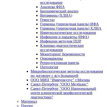
исследование
Анализы ФИА
Биохимический анализ
Витамины (ХЛИА)
Гемостаз
Гормоны (тиреоидная панель) ИФА
Гормоны (тиреоидная панель) ХЛИА
Иммунологические исследования
Инфекции и паразиты (ИФА)
Инфекции методом ПЦР
Клинико-диагностические
исследования
Мониторинг беременности
Онкомаркеры
Репродуктивная панель
Цитология
Микробиологические методы исследования
по договору с ж/д больницей
ООО МИЦ "Иммункулус" г.Москва
Санкт-Петербург "ООО Медбазис"
Санкт-Петербург "ООО Национальный
центр клинической морфологической
диагностики"
Материал
Прочее