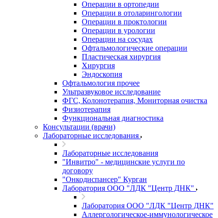
Операции в ортопедии
Операции в отоларингологии
Операции в проктологии
Операции в урологии
Операции на сосудах
Офтальмологические операции
Пластическая хирургия
Хирургия
Эндоскопия
Офтальмология прочее
Ультразвуковое исследование
ФГС, Колонотерапия, Мониторная очистка
Физиотерапия
Функциональная диагностика
Консультации (врачи)
Лабораторные исследования
Лабораторные исследования
"Инвитро" - медицинские услуги по
договору
"Онкодиспансер" Курган
Лаборатория ООО "ЛДК "Центр ДНК"
Лаборатория ООО "ЛДК "Центр ДНК"
Аллергологическое-иммунологическое