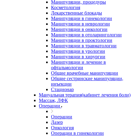
Манипуляции, процедуры
Косметология
Лекарственные блокады
Манипуляции в гинекологии
Манипуляции в неврологии
Манипуляции в онкологии
Манипуляции в отоларингологии
Манипуляции в проктологии
Манипуляции в травматологии
Манипуляции в урологии
Манипуляции в хирургии
Манипуляции и лечение в
офтальмологии
Общие врачебные манипуляции
Общие сестринские манипуляции,
инъекции
Стационар
Мануальная терапия(кабинет лечения боли)
Массаж, ЛФК
Операции
Операции
Лазер
Онкология
Операции в гинекологии