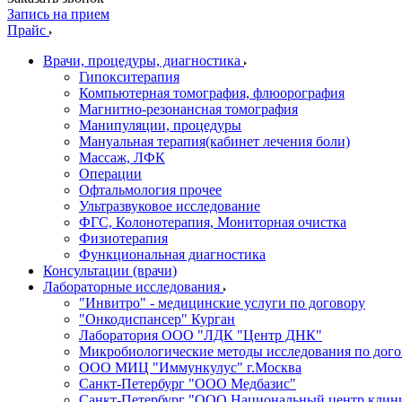
Запись на прием
Прайс
Врачи, процедуры, диагностика
Гипокситерапия
Компьютерная томография, флюорография
Магнитно-резонансная томография
Манипуляции, процедуры
Мануальная терапия(кабинет лечения боли)
Массаж, ЛФК
Операции
Офтальмология прочее
Ультразвуковое исследование
ФГС, Колонотерапия, Мониторная очистка
Физиотерапия
Функциональная диагностика
Консультации (врачи)
Лабораторные исследования
"Инвитро" - медицинские услуги по договору
"Онкодиспансер" Курган
Лаборатория ООО "ЛДК "Центр ДНК"
Микробиологические методы исследования по дого
ООО МИЦ "Иммункулус" г.Москва
Санкт-Петербург "ООО Медбазис"
Санкт-Петербург "ООО Национальный центр клини