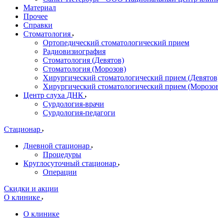
Материал
Прочее
Справки
Стоматология
Ортопедический стоматологический прием
Радиовизиография
Стоматология (Девятов)
Стоматология (Морозов)
Хирургический стоматологический прием (Девятов
Хирургический стоматологический прием (Морозо
Центр слуха ДНК
Сурдология-врачи
Сурдология-педагоги
Стационар
Дневной стационар
Процедуры
Круглосуточный стационар
Операции
Скидки и акции
О клинике
О клинике