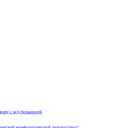
вору с ж/д больницей
ческой морфологической диагностики"