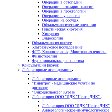
Операции в ортопедии
Операции в отоларингологии
Операции в проктологии
Операции в урологии
Операции на сосудах
Офтальмологические операции
Пластическая хирургия
Хирургия
Эндоскопия
Офтальмология прочее
Ультразвуковое исследование
ФГС, Колонотерапия, Мониторная очистка
Физиотерапия
Функциональная диагностика
Консультации (врачи)
Лабораторные исследования
Лабораторные исследования
"Инвитро" - медицинские услуги по
договору
"Онкодиспансер" Курган
Лаборатория ООО "ЛДК "Центр ДНК"
Лаборатория ООО "ЛДК "Центр ДНК"
Аллергологическое-иммунологическое