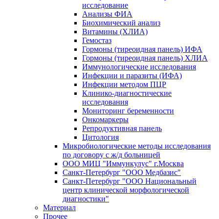
исследование
Анализы ФИА
Биохимический анализ
Витамины (ХЛИА)
Гемостаз
Гормоны (тиреоидная панель) ИФА
Гормоны (тиреоидная панель) ХЛИА
Иммунологические исследования
Инфекции и паразиты (ИФА)
Инфекции методом ПЦР
Клинико-диагностические
исследования
Мониторинг беременности
Онкомаркеры
Репродуктивная панель
Цитология
Микробиологические методы исследования
по договору с ж/д больницей
ООО МИЦ "Иммункулус" г.Москва
Санкт-Петербург "ООО Медбазис"
Санкт-Петербург "ООО Национальный
центр клинической морфологической
диагностики"
Материал
Прочее