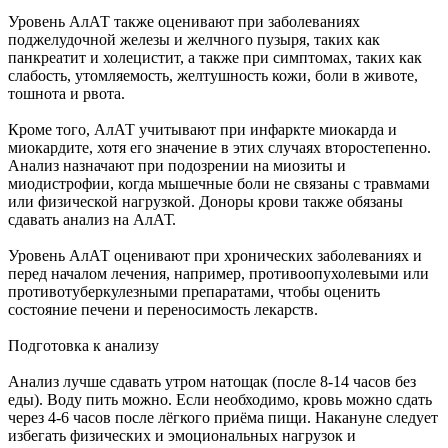
Уровень АлАТ также оценивают при заболеваниях
поджелудочной железы и желчного пузыря, таких как
панкреатит и холецистит, а также при симптомах, таких как
слабость, утомляемость, желтушность кожи, боли в животе,
тошнота и рвота.
Кроме того, АлАТ учитывают при инфаркте миокарда и
миокардите, хотя его значение в этих случаях второстепенно.
Анализ назначают при подозрении на миозиты и
миодистрофии, когда мышечные боли не связаны с травмами
или физической нагрузкой. Доноры крови также обязаны
сдавать анализ на АлАТ.
Уровень АлАТ оценивают при хронических заболеваниях и
перед началом лечения, например, противоопухолевыми или
противотуберкулезными препаратами, чтобы оценить
состояние печени и переносимость лекарств.
Подготовка к анализу
Анализ лучше сдавать утром натощак (после 8-14 часов без
еды). Воду пить можно. Если необходимо, кровь можно сдать
через 4-6 часов после лёгкого приёма пищи. Накануне следует
избегать физических и эмоциональных нагрузок и