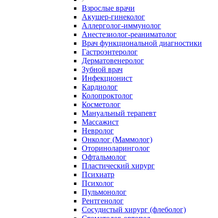
Взрослые врачи
Акушер-гинеколог
Аллерголог-иммунолог
Анестезиолог-реаниматолог
Врач функциональной диагностики
Гастроэнтеролог
Дерматовенеролог
Зубной врач
Инфекционист
Кардиолог
Колопроктолог
Косметолог
Мануальный терапевт
Массажист
Невролог
Онколог (Маммолог)
Оториноларинголог
Офтальмолог
Пластический хирург
Психиатр
Психолог
Пульмонолог
Рентгенолог
Сосудистый хирург (флеболог)