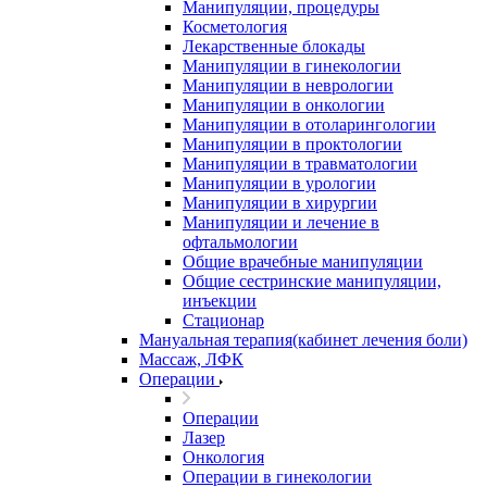
Манипуляции, процедуры
Косметология
Лекарственные блокады
Манипуляции в гинекологии
Манипуляции в неврологии
Манипуляции в онкологии
Манипуляции в отоларингологии
Манипуляции в проктологии
Манипуляции в травматологии
Манипуляции в урологии
Манипуляции в хирургии
Манипуляции и лечение в
офтальмологии
Общие врачебные манипуляции
Общие сестринские манипуляции,
инъекции
Стационар
Мануальная терапия(кабинет лечения боли)
Массаж, ЛФК
Операции
Операции
Лазер
Онкология
Операции в гинекологии