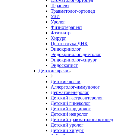
Стоматолог-ортопед
Терапевт
Травматолог-ортопед
УЗИ
Уролог
Физиотерапевт
Фтизиатр
Хирург
Центр слуха ДНК
Эндокринолог
Эндокринолог-диетолог
Эндокринолог-хирург
Эндоскопист
Детские врачи
Детские врачи
Аллерголог-иммунолог
Дерматовенеролог
Детский гастроэнтеролог
Детский гинеколог
Детский кардиолог
Детский невролог
Детский травматолог-ортопед
Детский уролог
Детский хирург