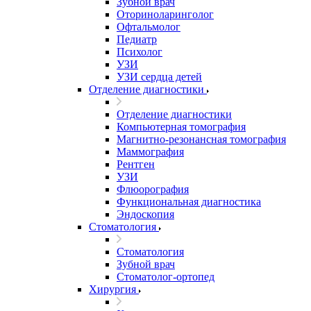
Зубной врач
Оториноларинголог
Офтальмолог
Педиатр
Психолог
УЗИ
УЗИ сердца детей
Отделение диагностики
Отделение диагностики
Компьютерная томография
Магнитно-резонансная томография
Маммография
Рентген
УЗИ
Флюорография
Функциональная диагностика
Эндоскопия
Стоматология
Стоматология
Зубной врач
Стоматолог-ортопед
Хирургия