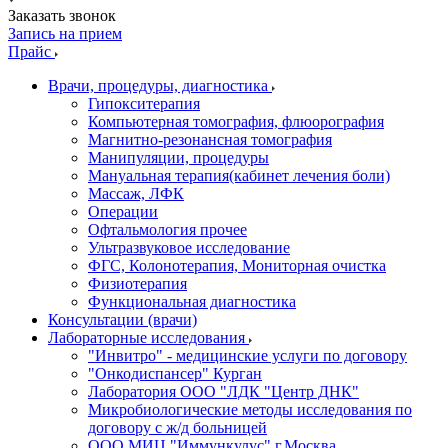
Заказать звонок
Запись на прием
Прайс
Врачи, процедуры, диагностика
Гипокситерапия
Компьютерная томография, флюорография
Магнитно-резонансная томография
Манипуляции, процедуры
Мануальная терапия(кабинет лечения боли)
Массаж, ЛФК
Операции
Офтальмология прочее
Ультразвуковое исследование
ФГС, Колонотерапия, Мониторная очистка
Физиотерапия
Функциональная диагностика
Консультации (врачи)
Лабораторные исследования
"Инвитро" - медицинские услуги по договору
"Онкодиспансер" Курган
Лаборатория ООО "ЛДК "Центр ДНК"
Микробиологические методы исследования по
договору с ж/д больницей
ООО МИЦ "Иммункулус" г.Москва