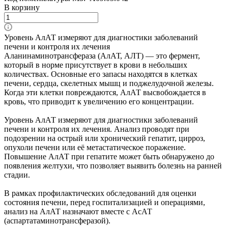
В корзину
Уровень АлАТ измеряют для диагностики заболеваний
печени и контроля их лечения
Аланинаминотрансфераза (АлАТ, АЛТ) — это фермент,
который в норме присутствует в крови в небольших
количествах. Основные его запасы находятся в клетках
печени, сердца, скелетных мышц и поджелудочной железы.
Когда эти клетки повреждаются, АлАТ высвобождается в
кровь, что приводит к увеличению его концентрации.
Уровень АлАТ измеряют для диагностики заболеваний
печени и контроля их лечения. Анализ проводят при
подозрении на острый или хронический гепатит, цирроз,
опухоли печени или её метастатическое поражение.
Повышение АлАТ при гепатите может быть обнаружено до
появления желтухи, что позволяет выявить болезнь на ранней
стадии.
В рамках профилактических обследований для оценки
состояния печени, перед госпитализацией и операциями,
анализ на АлАТ назначают вместе с АсАТ
(аспартатаминотрансферазой).